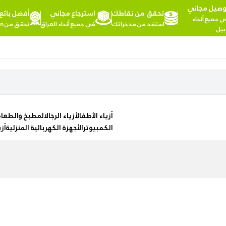
وصيل مجاني
تحقق من نقاطك
استرجاع مجاني
أفضل بائع
مرحبا,
 جميع أنحاء
استفد من مدخراتك
في جميع أنحاء العراق
تحقق من NTA Kitchen
تسجيل
بيل
الدخول
تسوق
المزيد
حسب
من
الفئات
الفئات
Health
أزياء الأطفال
أزياء الرجال
المطبخ والطعا
&
الكمبيوتر
الأجهزة الكهربائية المنزلية
أزي
Beauty
Office
Supply
Cameras