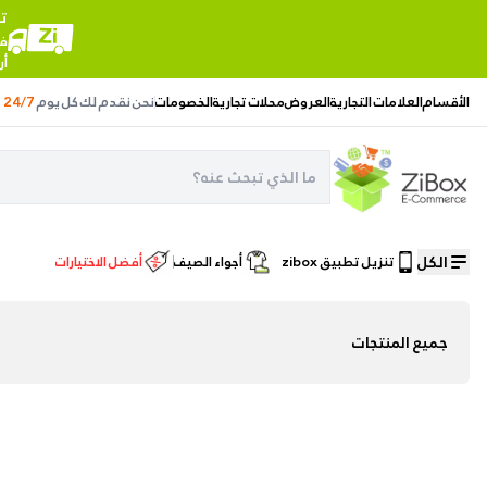
ت
في
أر
الأقسام
العلامات التجارية
العروض
محلات تجارية
الخصومات
نحن نقدم لك
كل يوم
24/7
الكل
تنزيل تطبيق zibox
أجواء الصيف
أفضل الاختيارات
/
الصفحة الرئيسية
الخصومات
/
جميع المنتجات