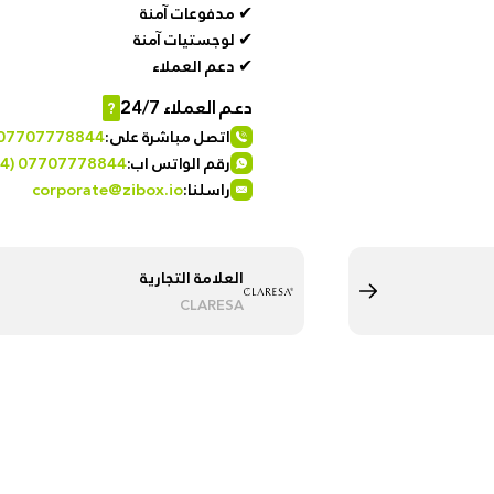
✔ مدفوعات آمنة
Istanbul
✔ لوجستيات آمنة
✔ دعم العملاء
دعم العملاء 24/7
?
اتصل مباشرة على:
 07707778844
رقم الواتس اب:
4) 07707778844
راسلنا:
corporate@zibox.io
العلامة التجارية
CLARESA