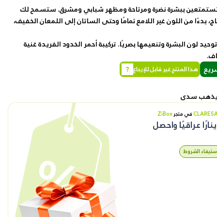
ف تستمتعين ببشرة نضرة ومرتاحة ومظهر شبابي ومشرق. ستسمح لك
ج، بدءًا من اللون غير اللامع تمامًا وحتى الساتان إلى اللمعان الخفيف،
رمز القسيمة
حيد لون البشرة وتنعيمها بصريًا. تركيبة أحمر الخدود الفريدة غنية
طلباتي
اف.
ريع
?
هذا المنتج غير قابل للإرجاع
تقييماتي
ء يذهب سدى
عناويني
CLARES
في متجر
ZiBox
نارًا عراقيًا واحصل
سجل المشاهدة
 استيفاء الشروط
المفضلة الخاصة بي