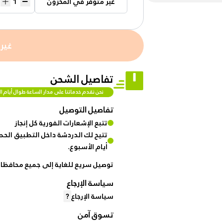
غير متوفر في المخزون
%50
Automotive
discount
& bikes
for
brand
غير
hanar
Men
Fashion
تفاصيل الشحن
Up
نحن نقدم خدماتنا على مدار الساعة طوال أيام ا
to
Women
40 %
تفاصيل التوصيل
Fashion
OFF
تتبع الإشعارات الفورية كل إنجاز
at
تتيح لك الدردشة داخل التطبيق الحص
Medical
Shop
أيام الأسبوع.
Service
NTA
توصيل سريع للغاية إلى جميع محافظات
up to
سياسة الإرجاع
%95 off
سياسة الإرجاع
?
on
تسوق آمن
Home