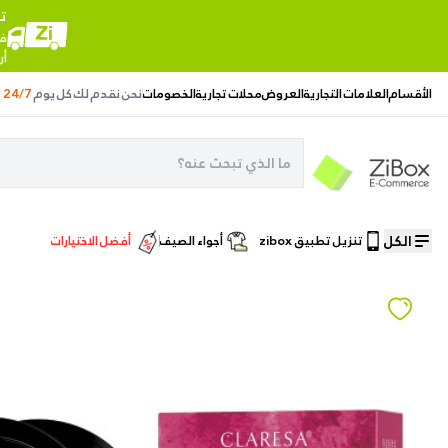
ت
في
أر
الأقسام
العلامات التجارية
العروض
محلات تجارية
الخصومات
نحن نقدم لك
كل يوم
24/7
الكل
تنزيل تطبيق zibox
أجواء الصيف
أفضل الاختيارات
الصفحة الرئيسية
/
مستحضرات التجميل
/
احمر خدود كلاريسا تشيمس تريكس باودر, 04 - ميراج