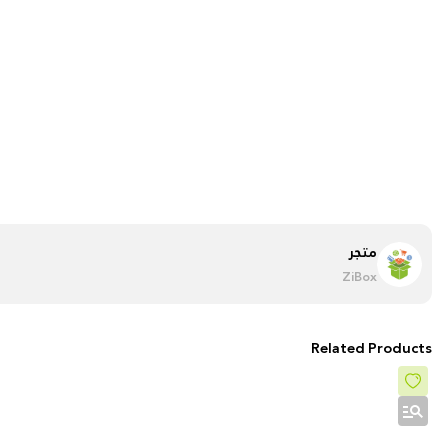
متجر
ZiBox
Related Products