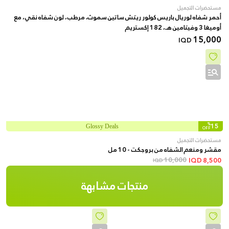
مستحضرات التجميل
أحمر شفاه لوريال باريس كولور ريتش ساتين سموث، مرطب، لون شفاه نقي، مع
أوميغا 3 وفيتامين هـ، 182 إكستريم
15,000
IQD
%
15
Glossy Deals
OFF
مستحضرات التجميل
مقشر ومنعم الشفاه من بروجكت - 10 مل
10,000
IQD
8,500
IQD
منتجات مشابهة