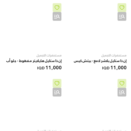
مستحضرات التجميل
مستحضرات التجميل
إن ذا ستايل بلاشر لامع - بيتش كيس
إن ذا ستايل هايلايتر مضغوط - جلو أب
11,000
11,000
IQD
IQD