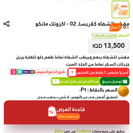
مقشر الشفاه كلاريسا, 02 - اكزوتك مانكو
-
0
1 مباع
السعر:
إبلاغ عن السعر ?
13,500
IQD
مقشر للشفاه ينعم ويرطب الشفاه تماما طعم حلو للغاية يزيل
جزيئات السكر تماما من الجلد الميت
?
طرق الدفع المتوفرة
أسرع! متبقي 1 فقط في المخزون
توصيل سريع
هذا المنتج غير قابل للإرجاع
?
Pt.
السعر بالنقاط :
لتحقيق أقصى قدر من التوفير، لا شيء يذهب سدى
قاعدة العرض
يتم تطبيقه تلقائياً
ينطبق على جميع منتجات
CLARESA
في متجر
ZiBox