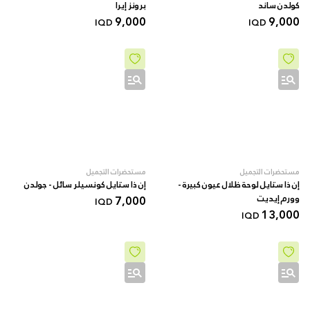
کولدن ساند
برونز إيرا
9,000
9,000
IQD
IQD
مستحضرات التجميل
مستحضرات التجميل
إن ذا ستايل لوحة ظلال عيون كبيرة -
إن ذا ستايل كونسيلر سائل - جولدن
وورم إيديت
7,000
IQD
13,000
IQD