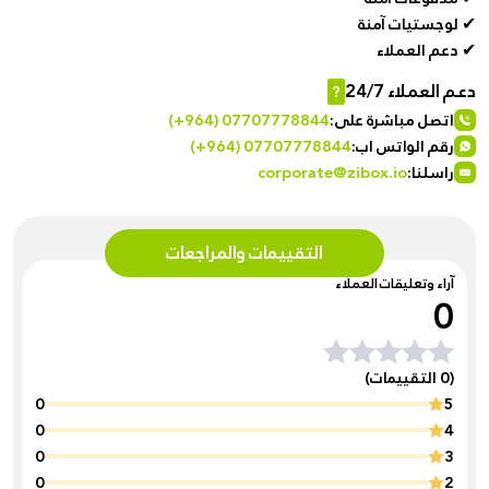
✔ لوجستيات آمنة
✔ دعم العملاء
دعم العملاء 24/7
?
اتصل مباشرة على:
(+964) 07707778844
رقم الواتس اب:
(+964) 07707778844
راسلنا:
corporate@zibox.io
التقييمات والمراجعات
آراء وتعليقات العملاء
0
(0 التقييمات)
0
5
0
4
0
3
0
2