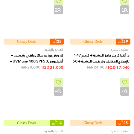
%
25
%
29
Glossy Deals
Glossy Deals
OFF
OFF
العناية بالبشرة
العناية بالبشرة
د. ألثيا كريم حاجز البشرة + كريم 147
لاروش بوزيه سائل واقي شمس +
للإصلاح المكثف وترطيب البشرة + 50
أنثيليوس UVMune 400 SPF50+
مل
24,000
فلويد غير مرئي + 50 مل
28,000
IQD
21,000
IQD
17,040
IQD
IQD
%
14
%
25
Glossy Deals
Glossy Deals
OFF
OFF
العناية بالبشرة
العناية بالبشرة