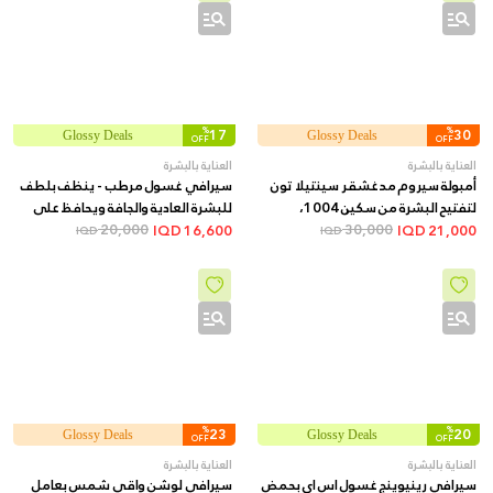
%
17
%
30
Glossy Deals
Glossy Deals
OFF
OFF
العناية بالبشرة
العناية بالبشرة
أمبولة سيروم مدغشقر سينتيلا تون
سيرافي غسول مرطب - ينظف بلطف
لتفتيح البشرة من سكين 1004،
للبشرة العادية والجافة ويحافظ على
100مل
30,000
ترطيبها, 236 مل
20,000
IQD
16,600
IQD
21,000
IQD
IQD
%
23
%
20
Glossy Deals
Glossy Deals
OFF
OFF
العناية بالبشرة
العناية بالبشرة
سيرافي رينيوينج غسول اس اي بحمض
سيرافي لوشن واقي شمس بعامل