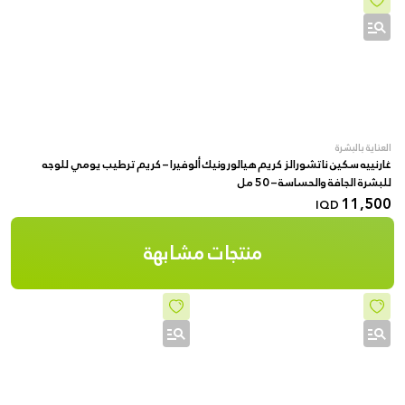
العناية بالبشرة
غارنييه سكين ناتشورالز كريم هيالورونيك ألوفيرا – كريم ترطيب يومي للوجه
للبشرة الجافة والحساسة – 50 مل
11,500
IQD
منتجات مشابهة