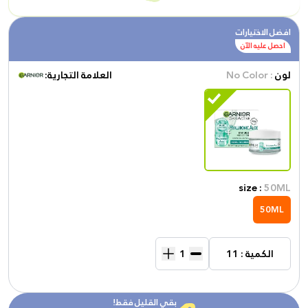
افضل الاختيارات
احصل عليه الآن
لون
: No Color
العلامة التجارية:
size :
50ML
50ML
الكمية : 11
بقي القليل فقط!