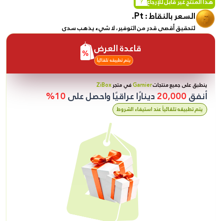
هذا المنتج غير قابل للإرجاع
?
Pt.
السعر بالنقاط :
لتحقيق أقصى قدر من التوفير، لا شيء يذهب سدى
قاعدة العرض
يتم تطبيقه تلقائياً
ينطبق على جميع منتجات
Garnier
في متجر
ZiBox
أنفق
20,000
دينارًا عراقيًا واحصل على
10%
يتم تطبيقه تلقائياً عند استيفاء الشروط