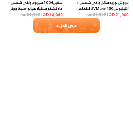
لاروش بوزيه سائل واقي شمس +
سكين1004 سيروم واقي شمس +
أنثيليوس UVMune 400 للتحكم
مادغشقر سنتيلا هيالو-سيكا ووتر
28,000
بالزيوت SPF50+ بلمسة مطفية +
فيت SPF50+ + 50 مل
21,000
IQD
18,060
IQD
21,000
IQD
IQD
50 مل
عرض المزيد