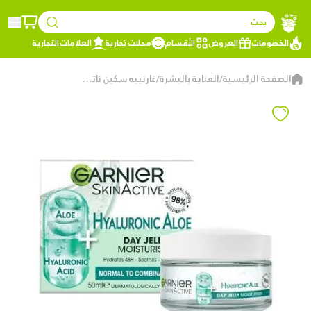
بحث
الخصومات
العروض
الأقسام
محلات تجارية
العلامات التجارية
الصفحة الرئيسية
العناية بالبشرة
غارنييه سكين ناتشورالز جل الألوفيرا بحمض الهيالورونيك – جل ترطيب يومي للوجه
/
/