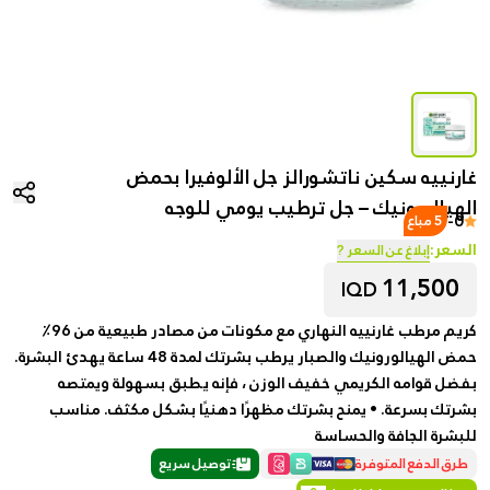
غارنييه سكين ناتشورالز جل الألوفيرا بحمض
الهيالورونيك – جل ترطيب يومي للوجه
-
0
5 مباع
السعر:
إبلاغ عن السعر ?
11,500
IQD
كريم مرطب غارنييه النهاري مع مكونات من مصادر طبيعية من 96٪
حمض الهيالورونيك والصبار يرطب بشرتك لمدة 48 ساعة يهدئ البشرة.
بفضل قوامه الكريمي خفيف الوزن ، فإنه يطبق بسهولة ويمتصه
بشرتك بسرعة. • يمنح بشرتك مظهرًا دهنيًا بشكل مكثف. مناسب
للبشرة الجافة والحساسة
طرق الدفع المتوفرة
توصيل سريع