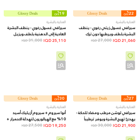
%
19
%
22
Glossy Deals
Glossy Deals
OFF
OFF
العناية بالبشرة
العناية بالبشرة
سيرافي غسول زيتي رغوي - ينظف
سيرافي غسول رغوي - ينظف البشرة
البشرة بلطف ويرطبها دون ترك
العادية إلى الدهنية بلطف ويزيل
ملمس دهني, 473 مل
27,000
الزيوت دون تجفيف, 473 مل
31,000
IQD
25,110
IQD
21,060
IQD
IQD
%
30
%
27
Glossy Deals
Glossy Deals
OFF
OFF
العناية بالبشرة
العناية بالبشرة
سيرافي لوشن مرطب ومضاد للحكة -
أنوا سيروم + سيروم أزيليك أسيد
يهدئ تهيج البشرة ويوفر ترطيباً
10% مع الهيالورون لتهدئة الاحمرار +
طويل الأمد, 473 مل
30,000
30 مل
27,500
IQD
19,250
IQD
21,900
IQD
IQD