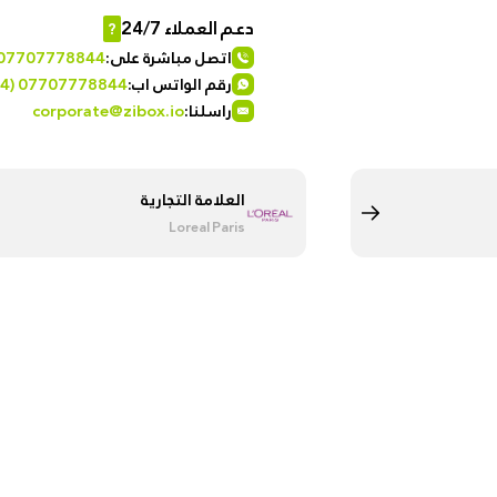
Istanbul
دعم العملاء 24/7
?
اتصل مباشرة على:
 07707778844
رقم الواتس اب:
4) 07707778844
راسلنا:
corporate@zibox.io
العلامة التجارية
Loreal Paris