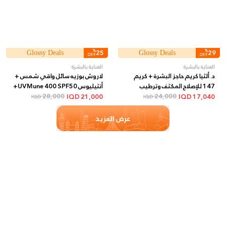
%
25
%
29
Glossy Deals
Glossy Deals
OFF
OFF
العناية بالبشرة
العناية بالبشرة
د. ألثيا كريم حاجز البشرة + كريم
لاروش بوزيه سائل واقي شمس +
147 للإصلاح المكثف وترطيب
أنثيليوس UVMune 400 SPF50+
البشرة + 50 مل
24,000
فلويد غير مرئي + 50 مل
28,000
IQD
21,000
IQD
17,040
IQD
IQD
عرض المزيد