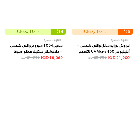
%
14
%
25
Glossy Deals
Glossy Deals
OFF
OFF
العناية بالبشرة
العناية بالبشرة
لاروش بوزيه سائل واقي شمس +
سكين1004 سيروم واقي شمس
أنثيليوس UVMune 400 للتحكم
+ مادغشقر سنتيلا هيالو-سيكا
28,000
بالزيوت SPF50+ بلمسة مطفية +
ووتر فيت SPF50+ + 50 مل
21,000
IQD
18,060
IQD
21,000
IQD
IQD
50 مل