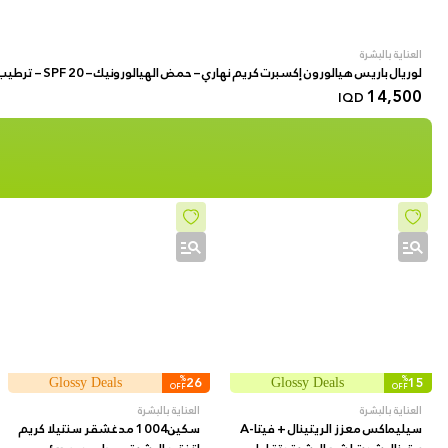
العناية بالبشرة
لوريال باريس هيالورون إكسبرت كريم نهاري – حمض الهيالورونيك – SPF 20 – ترطيب عميق وامتلاء البشرة – قوام خفيف
14,500
IQD
%
26
%
15
Glossy Deals
Glossy Deals
OFF
OFF
العناية بالبشرة
العناية بالبشرة
سيليماكس معزز الريتينال + فيتا-A
سكين1004 مدغشقر سنتيلا كريم