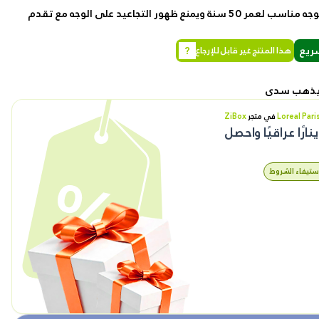
يقلل من ظهور التجاعيد ويزيد من الرطوبة في الوجه مناسب لعمر 50 سنة ويمنع ظهور التجاعيد على الوجه مع تقدم
رمز القسيمة
ريع
?
هذا المنتج غير قابل للإرجاع
طلباتي
ء يذهب سدى
تقييماتي
Loreal Pari
في متجر
ZiBox
نارًا عراقيًا واحصل
عناويني
 استيفاء الشروط
سجل المشاهدة
المفضلة الخاصة بي