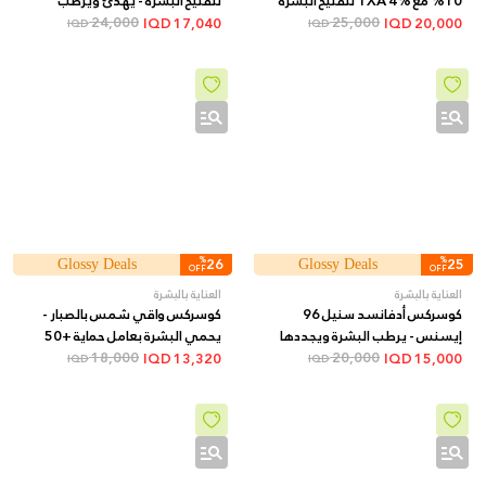
10% مع TXA 4% لتفتيح البشرة
لتفتيح البشرة - يهدئ ويرطب
وتقليل البقع الداكنة + 30 مل
25,000
24,000
ويساعد على توحيد اللون, 210 مل
IQD
17,040
IQD
20,000
IQD
IQD
%
26
%
25
Glossy Deals
Glossy Deals
OFF
OFF
العناية بالبشرة
العناية بالبشرة
كوسركس أدفانسد سنيل 96
كوسركس واقي شمس بالصبار -
إيسنس - يرطب البشرة ويجددها
يحمي البشرة بعامل حماية +50
20,000
ويحسن مرونتها ويقلل مظهر
ويرطبها بقوام خفيف, 50 مل
18,000
IQD
13,320
IQD
15,000
IQD
IQD
الخطوط الدقيقة, 100 مل