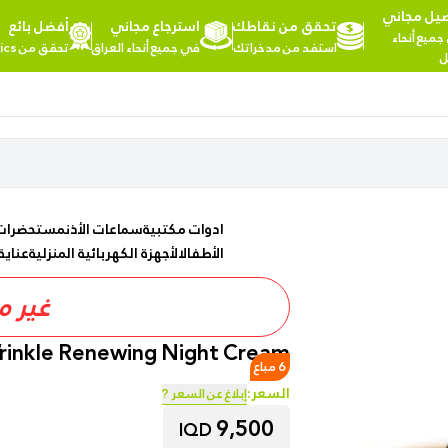
يل مجاني
تحقق من نقاطك
استرجاع مجاني
أفضل بائع
مرحبا,
ميع أنحاء
استفد من مدخراتك
في جميع أنحاء العراق
تحقق من Fairy Cosmetics
تسجيل
ل
الدخول
تسوق
المزيد
حسب
من
الفئات
الفئات
Health
ادوات مكتبية
سماعات الأذن
مستحضرات
&
الأطفال
الأجهزة الكهربائية المنزلية
عناية
Beauty
غير م
Office
Supply
Wrinkle Renewing Night Cream
6 مباع
السعر:
إبلاغ عن السعر ?
Cameras
9,500
IQD