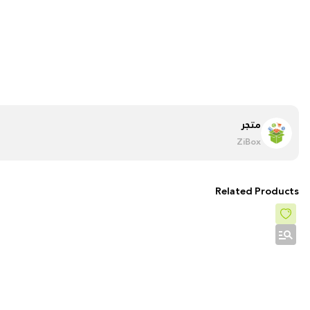
متجر
ZiBox
Related Products