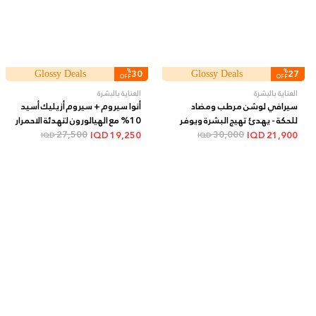
%
30
%
27
Glossy Deals
Glossy Deals
OFF
OFF
العناية بالبشرة
العناية بالبشرة
سيرافي لوشن مرطب ومضاد
أنوا سيروم + سيروم أزيليك أسيد
للحكة - يهدئ تهيج البشرة ويوفر
10% مع الهيالورون لتهدئة الاحمرار
ترطيباً طويل الأمد, 473 مل
30,000
+ 30 مل
27,500
IQD
19,250
IQD
21,900
IQD
IQD