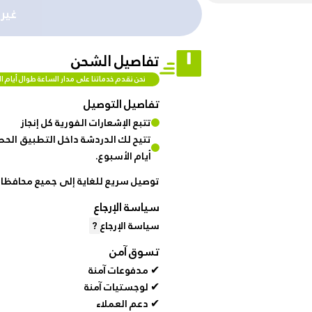
%50
غير
Automotive
discount
& bikes
for
تفاصيل الشحن
brand
hanar
نحن نقدم خدماتنا على مدار الساعة طوال أيام ا
Men
Fashion
تفاصيل التوصيل
Up
تتبع الإشعارات الفورية كل إنجاز
to
Women
تتيح لك الدردشة داخل التطبيق الحص
40 %
Fashion
أيام الأسبوع.
OFF
توصيل سريع للغاية إلى جميع محافظات
at
Medical
Shop
سياسة الإرجاع
Service
NTA
سياسة الإرجاع
?
تسوق آمن
up to
✔ مدفوعات آمنة
%95 off
✔ لوجستيات آمنة
on
✔ دعم العملاء
Home