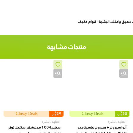
منتجات مشابهة
%
29
%
20
Glossy Deals
Glossy Deals
OFF
OFF
العناية بالبشرة
العناية بالبشرة
أنوا سيروم + سيروم نياسيناميد
سكين1004 مدغشقر سنتيلا تونر