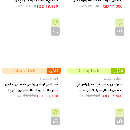
ريتينال شوت لشد البشرة وتقليل
لتفتيح البشرة - يرطب ويهدئ
20,000
المسام والخطوط الدقيقة + 15 مل
27,000
ويساعد على توحيد اللون وتقليل
IQD
19,980
IQD
17,000
IQD
IQD
التصبغات, 75 مل
%
23
%
20
Glossy Deals
Glossy Deals
OFF
OFF
العناية بالبشرة
العناية بالبشرة
سيرافي رينيوينج غسول اس اي
سيرافي لوشن واقي شمس بعامل
بحمض الساليسيليك - ينظف
حماية 30 - يرطب البشرة ويحميها
22,000
البشرة ويقشرها لتحسين وتنعيم
من أشعة الشمس, 52 مل
30,000
IQD
23,100
IQD
17,600
IQD
IQD
الملمس, 237 مل