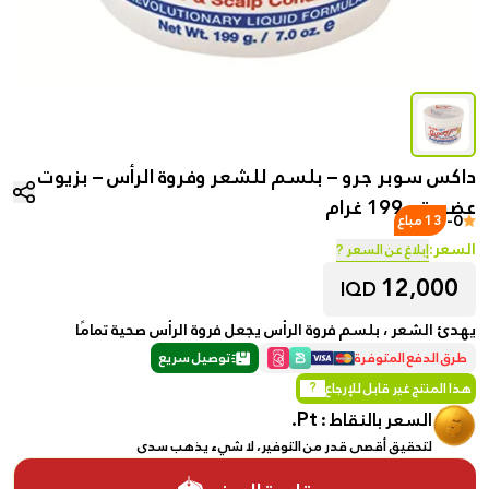
داكس سوبر جرو – بلسم للشعر وفروة الرأس – بزيوت
عضوية – 199 غرام
-
0
13 مباع
السعر:
إبلاغ عن السعر ?
12,000
IQD
يهدئ الشعر ، بلسم فروة الرأس يجعل فروة الرأس صحية تمامًا
طرق الدفع المتوفرة
توصيل سريع
هذا المنتج غير قابل للإرجاع
?
Pt.
السعر بالنقاط :
لتحقيق أقصى قدر من التوفير، لا شيء يذهب سدى