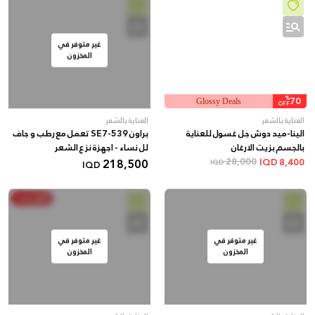
غير متوفر في
المخزون
%
70
Glossy Deals
OFF
العناية بالشعر
العناية بالشعر
الينا-ميد دوش جل غسول للعناية
براون SE7-539 تعمل مع رطب و جاف
بالجسم بزيت الارغان
لل نساء - اجهزة نزع الشعر
218,500
28,000
IQD
8,400
IQD
IQD
أنفق ووفر
غير متوفر في
غير متوفر في
المخزون
المخزون