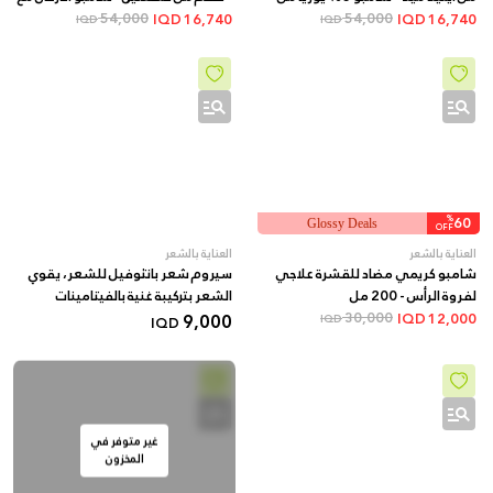
54,000
قطعتين + هدية بخاخ للشعر
54,000
هدية بلسم الشعر الإسباني
IQD
16,740
IQD
16,740
IQD
IQD
%
60
Glossy Deals
OFF
العناية بالشعر
العناية بالشعر
شامبو كريمي مضاد للقشرة علاجي
سيروم شعر بانثوفيل للشعر، يقوي
لفروة الرأس - 200 مل
الشعر بتركيبة غنية بالفيتامينات
9,000
30,000
IQD
12,000
IQD
IQD
غير متوفر في
المخزون