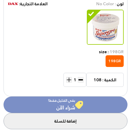
لون
: No Color
العلامة التجارية:
size :
198GR
198GR
الكمية : 108
بقي القليل فقط!
شراء الآن
إضافة للسلة