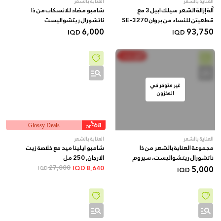
العناية بالشعر
العناية بالشعر
آلة إزالة الشعر سيلك ابيل 3 مع
شامبو مضاد للانسكاب من ذا
قطعيتن للنساء من بروان SE-3270
ناتشورال ريتشواليست
6,000
93,750
IQD
IQD
أنفق ووفر
غير متوفر في
المخزون
%
68
Glossy Deals
OFF
العناية بالشعر
العناية بالشعر
مجموعة العناية بالشعر من ذا
شامبو ايلينا ميد مع خلاصة زيت
ناتشورال ريتشواليست، سيروم
الارجان, 250 مل
وشامبو
5,000
27,000
IQD
8,640
IQD
IQD