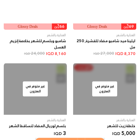
%
66
%
69
Glossy Deals
Glossy Deals
OFF
OFF
العناية بالشعر
العناية بالشعر
ايلينا ميد شامبو مضاد للقشرة, 250
شامبو وبلسم للشعر بخلاصة إنزيم
مل
العسل
24,000
27,000
IQD
8,160
IQD
8,370
IQD
IQD
أنفق ووفر
غير متوفر في
غير متوفر في
المخزون
المخزون
العناية بالشعر
العناية بالشعر
خلطة زيت للشعر
بلسم لوريال المضاد لتساقط الشعر
3
5,000
IQD
IQD