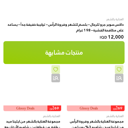
العناية بالشعر
داكس سوبر جرو للرجال – بلسم للشعر وفروة الرأس – تركيبة خفيفة جداً – يساعد
على مكافحة القشرة – 198 غرام
12,000
IQD
منتجات مشابهة
%
69
%
69
Glossy Deals
Glossy Deals
OFF
OFF
العناية بالشعر
العناية بالشعر
مجموعة العناية بالشعر وفروة الرأس
مجموعة العناية بالشعر من ايلينا ميد
من ايلينا ميد - شامبو 3% يوريا من
- طقم من قطعتين - شامبو الأرغان مع