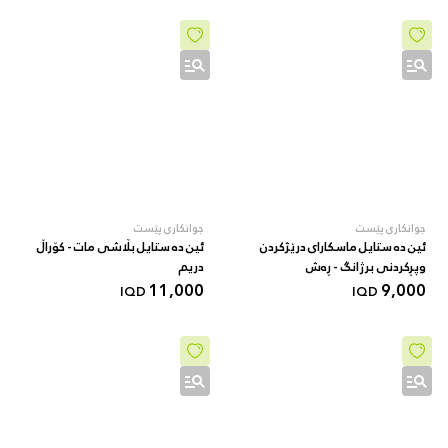
جوانکاری پێست
جوانکاری پێست
ئین دە ستایل ماسکارای درێژکردن
ئین دە ستایل بڵاشی مات - کۆراڵ
وپڕکردنی برژانگ - ڕەش
دریم
11,000
9,000
IQD
IQD