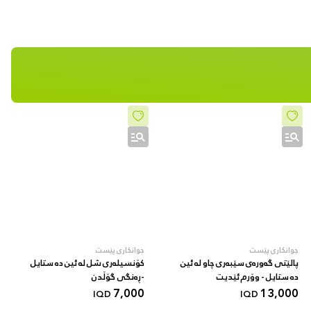
جوانکاری پێست
جوانکاری پێست
پالێتی گەورەی سێبەری چاو لە ئین
کۆنسیلەری شل لە ئین دە ستایل
دە ستایل - وۆرم ئێدیت
-ڕەنگی گۆڵدن
7,000
13,000
IQD
IQD