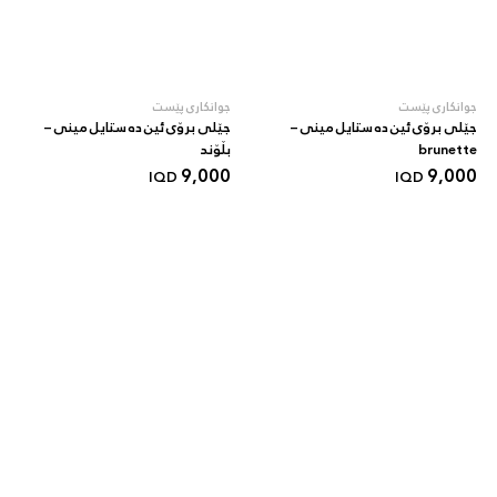
جوانکاری پێست
جوانکاری پێست
جێلی برۆی ئین دە ستایل مینی –
جێلی برۆی ئین دە ستایل مینی –
brunette
بڵۆند
9,000
9,000
IQD
IQD