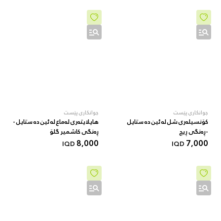
جوانکاری پێست
جوانکاری پێست
کۆنسیلەری شل لە ئین دە ستایل
هایلایتەری لەماع لە ئین دە ستایل -
-ڕەنگی ڕیچ
ڕەنگی کاشمیر گلۆ
8,000
7,000
IQD
IQD