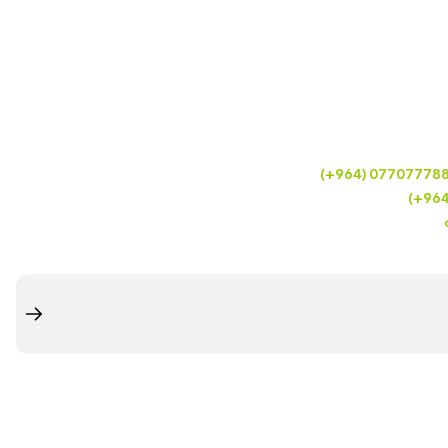
(+964) 07707778
(+96