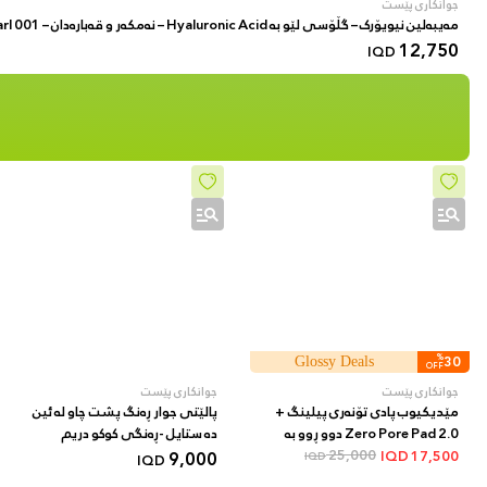
جوانکاری پێست
مەیبەلین نیویۆرک – گڵۆسی لێو بە Hyaluronic Acid – نەمکەر و قەبارەدان – 001 Pearl
12,750
IQD
%
30
Glossy Deals
OFF
جوانکاری پێست
جوانکاری پێست
مێدیکیوب پادی تۆنەری پیلینگ +
پالێتی جوار ڕەنگ پشت چاو لە ئین
Zero Pore Pad 2.0 دوو ڕوو بە
دە ستایل -ڕەنگی کوکو دریم
AHA/BHA + 70 دانە
25,000
9,000
IQD
17,500
IQD
IQD