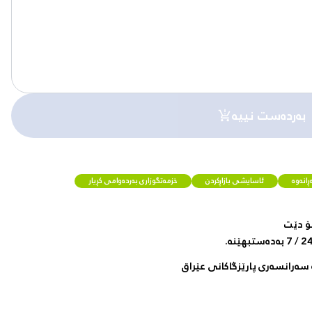
بەردەست نییە
انەوە
ئاسایشی بازاڕکردن
خزمەتگوزاری بەردەوامی کڕیار
ۆ دێت
سەرانسەری پارێزگاکانی عێراق