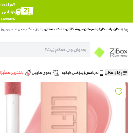
گەیا ندن
خۆرایی
لە هەموو 
پۆلێنەکان
براندەکان
ئۆفەرەکان
فرۆشگاکان
داشکاندنەکان
بۆ تۆی دەگەیەنین
هەموو ڕۆژ
پۆلێنەکان
بەرنامەی زیبۆکس دابگرە
جەوی هاوین
باشترین هەڵبژا
ماڵەوە
/
جوانکاری پێست
/
Maybelline New York Lifter Gloss - 006 Reef