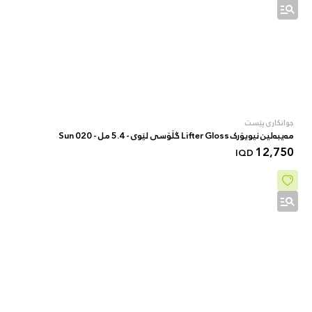
جوانکاری پێست
مەیبەلین نیویۆرک Lifter Gloss گڵۆسی لێوی - 5.4 مل - 020 Sun
12,750
IQD