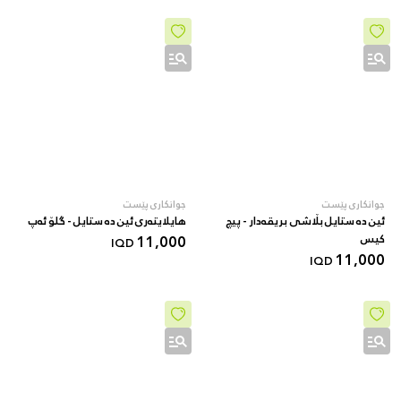
جوانکاری پێست
جوانکاری پێست
ئین دە ستایل بڵاشی بریقەدار - پیچ
هایلایتەری ئین دە ستایل - گلۆ ئەپ
کیس
11,000
IQD
11,000
IQD