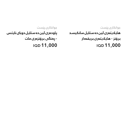
جوانکاری پێست
جوانکاری پێست
هایلایتەری ئین دە ستایل سانکیسد
پاودەری ئین دە ستایل دوبای نایتس
برۆنز - هایلایتەری بریقەدار
- ڕەنگی برۆنزەری مات
11,000
11,000
IQD
IQD