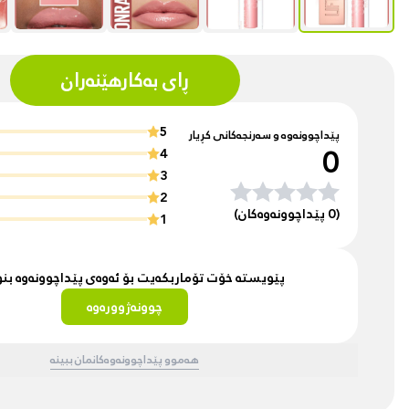
ڕای بەکارهێنەران
5
پێداچوونەوە و سەرنجەکانی کڕیار
0
4
3
2
(0 پێداچوونەوەکان)
1
پێویستە خۆت تۆماربکەیت بۆ ئەوەی پێداچوونەوە ب
چوونەژوورەوە
هەموو پێداچوونەوەکانمان ببینە