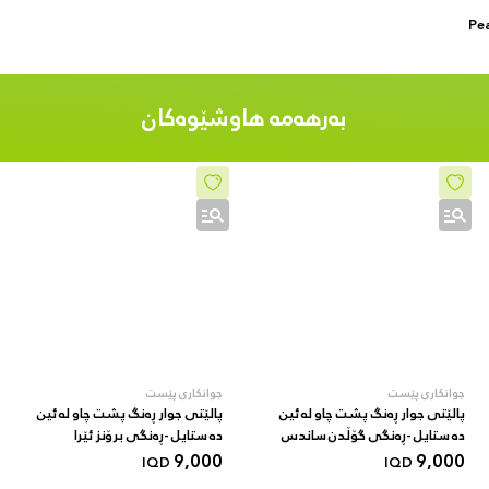
بەرهەمە هاوشێوەکان
جوانکاری پێست
جوانکاری پێست
پالێتی جوار ڕەنگ پشت چاو لە ئین
پالێتی جوار ڕەنگ پشت چاو لە ئین
دە ستایل -ڕەنگی گۆڵدن ساندس
دە ستایل -ڕەنگی برۆنز ئێرا
9,000
9,000
IQD
IQD