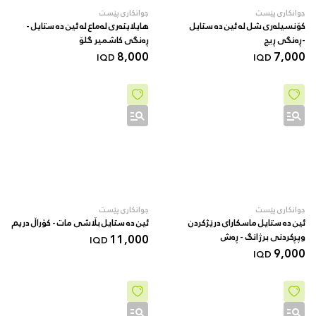
جوانکاری پێست
جوانکاری پێست
کۆنسیلەری شل لە ئین دە ستایل
هایلایتەری لەماع لە ئین دە ستایل -
-ڕەنگی ڕیچ
ڕەنگی کاشمیر گلۆ
8,000
7,000
IQD
IQD
جوانکاری پێست
جوانکاری پێست
ئین دە ستایل ماسکارای درێژکردن
ئین دە ستایل بڵاشی مات - کۆراڵ دریم
وپڕکردنی برژانگ - ڕەش
11,000
IQD
9,000
IQD