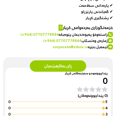
✔ پارەدانی سەلامەت
✔ گەیاندنی پارێزراو
✔ پشتگیری کڕیار
خزمەتگوزاری بەردەوامی کڕیار
?
ڕاستەوخۆ پەیوەندیمان پێوەبکە
(+964) 07707778844
ژمارەی وەتسئاپ
(+964) 07707778844
ئیمەیڵ بنێرە
corporate@zibox.io
ڕای بەکارهێنەران
پێداچوونەوە و سەرنجەکانی کڕیار
0
(0 پێداچوونەوەکان)
0
5
0
4
0
3