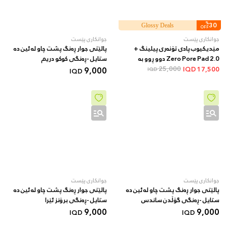
%
30
Glossy Deals
OFF
جوانکاری پێست
جوانکاری پێست
مێدیکیوب پادی تۆنەری پیلینگ +
پالێتی جوار ڕەنگ پشت چاو لە ئین دە
Zero Pore Pad 2.0 دوو ڕوو بە
ستایل -ڕەنگی کوکو دریم
AHA/BHA + 70 دانە
25,000
9,000
IQD
17,500
IQD
IQD
جوانکاری پێست
جوانکاری پێست
پالێتی جوار ڕەنگ پشت چاو لە ئین دە
پالێتی جوار ڕەنگ پشت چاو لە ئین دە
ستایل -ڕەنگی گۆڵدن ساندس
ستایل -ڕەنگی برۆنز ئێرا
9,000
9,000
IQD
IQD