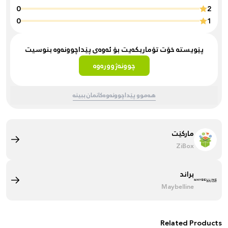
0
2
0
1
پێویستە خۆت تۆماربکەیت بۆ ئەوەی پێداچوونەوە بنوسیت
چوونەژوورەوە
هەموو پێداچوونەوەکانمان ببینە
مارکێت
ZiBox
براند
Maybelline
Related Products