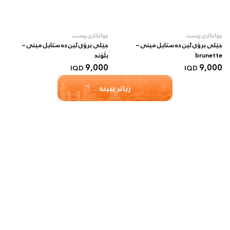
جوانکاری پێست
جوانکاری پێست
جێلی برۆی ئین دە ستایل مینی –
جێلی برۆی ئین دە ستایل مینی –
brunette
بڵۆند
9,000
9,000
IQD
IQD
زیاتر ببینە