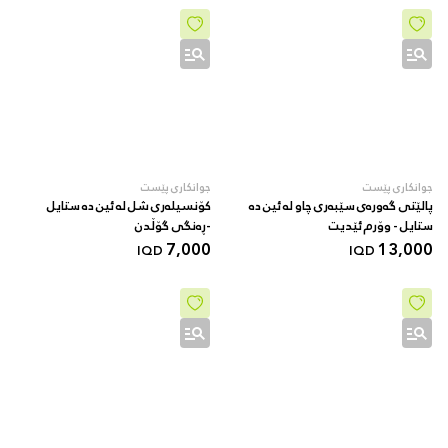
جوانکاری پێست
جوانکاری پێست
پالێتی گەورەی سێبەری چاو لە ئین دە
کۆنسیلەری شل لە ئین دە ستایل
ستایل - وۆرم ئێدیت
-ڕەنگی گۆڵدن
7,000
13,000
IQD
IQD