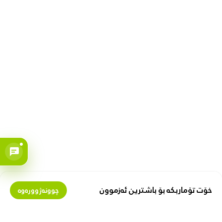
خۆت تۆماربکە بۆ باشترین ئەزموون
چوونەژوورەوە