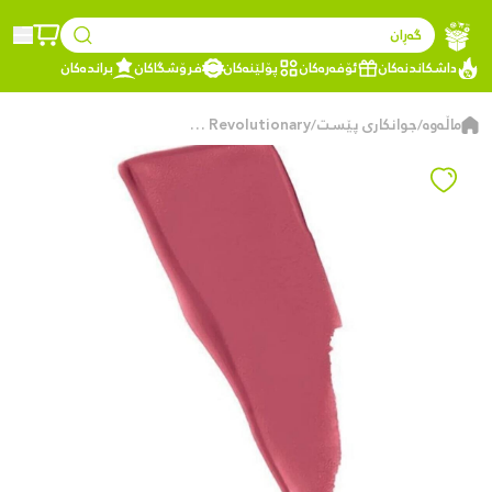
گەڕان
داشکاندنەکان
ئۆفەرەکان
پۆلێنەکان
فرۆشگاکان
براندەکان
ماڵەوە
جوانکاری پێست
Maybelline Stay Matte Ink Pinks Nu 180 Revolutionary
/
/