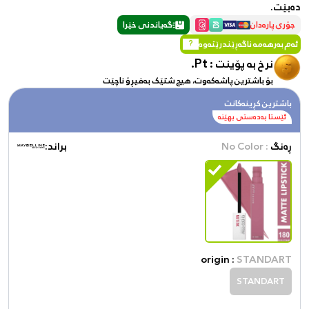
دەبێت.
جۆری پارەدان
گەیاندنی خێرا
ئەم بەرهەمە ناگەڕێندرێتەوە
?
Pt.
نرخ بە پۆینت :
بۆ باشترین پاشەکەوت، هیچ شتێک بەفیڕۆ ناچێت
باشترین کڕینەکانت
ئێستا بەدەستی بهێنە
ڕەنگ
: No Color
براند:
origin :
STANDART
STANDART