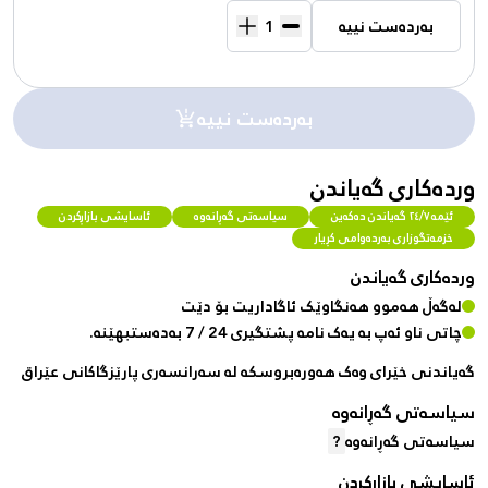
بەردەست نییە
بەردەست نییە
وردەکاری گەیاندن
ئێمە ٢٤/٧ گەیاندن دەکەین
سیاسەتی گەڕانەوە
ئاسایشی بازاڕکردن
خزمەتگوزاری بەردەوامی کڕیار
وردەکاری گەیاندن
لەگەڵ هەموو هەنگاوێک ئاگاداریت بۆ دێت
چاتی ناو ئەپ بە یەک نامە پشتگیری 24 / 7 بەدەستبهێنە.
گەیاندنی خێرای وەک هەورەبروسکە لە سەرانسەری پارێزگاکانی عێراق
سیاسەتی گەڕانەوە
سیاسەتی گەڕانەوە
?
ئاسایشی بازاڕکردن