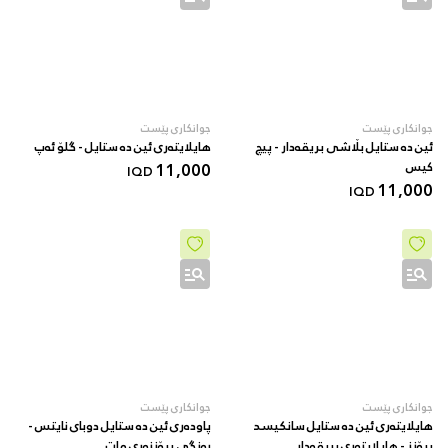
جوانکاری پێست
جوانکاری پێست
ئین دە ستایل بڵاشی بریقەدار - پیچ
هایلایتەری ئین دە ستایل - گلۆ ئەپ
کیس
11,000
IQD
11,000
IQD
جوانکاری پێست
جوانکاری پێست
هایلایتەری ئین دە ستایل سانکیسد
پاودەری ئین دە ستایل دوبای نایتس -
برۆنز - هایلایتەری بریقەدار
ڕەنگی برۆنزەری مات