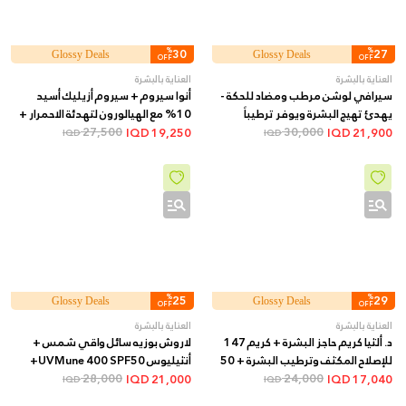
%
30
%
27
Glossy Deals
Glossy Deals
OFF
OFF
العناية بالبشرة
العناية بالبشرة
سيرافي لوشن مرطب ومضاد للحكة -
أنوا سيروم + سيروم أزيليك أسيد
يهدئ تهيج البشرة ويوفر ترطيباً
10% مع الهيالورون لتهدئة الاحمرار +
طويل الأمد, 473 مل
30,000
30 مل
27,500
IQD
19,250
IQD
21,900
IQD
IQD
%
25
%
29
Glossy Deals
Glossy Deals
OFF
OFF
العناية بالبشرة
العناية بالبشرة
د. ألثيا كريم حاجز البشرة + كريم 147
لاروش بوزيه سائل واقي شمس +
للإصلاح المكثف وترطيب البشرة + 50
أنثيليوس UVMune 400 SPF50+
مل
24,000
فلويد غير مرئي + 50 مل
28,000
IQD
21,000
IQD
17,040
IQD
IQD