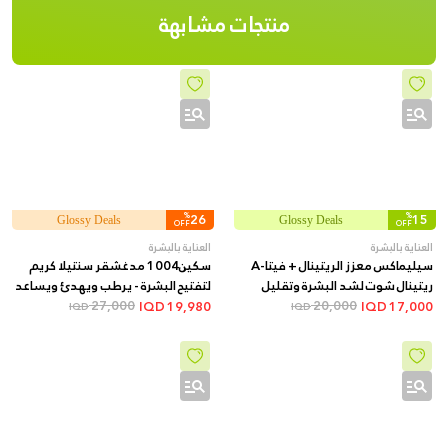
منتجات مشابهة
%
26
%
15
Glossy Deals
Glossy Deals
OFF
OFF
العناية بالبشرة
العناية بالبشرة
سيليماكس معزز الريتينال + فيتا-A
سكين1004 مدغشقر سنتيلا كريم
ريتينال شوت لشد البشرة وتقليل
لتفتيح البشرة - يرطب ويهدئ ويساعد
20,000
المسام والخطوط الدقيقة + 15 مل
27,000
على توحيد اللون وتقليل التصبغات,
IQD
19,980
IQD
17,000
IQD
IQD
75 مل