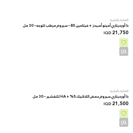
العناية بالبشرة
ذا أورديناري أمينو أسيدز + فيتامين B5 – سيروم مرطب للوجه – 30 مل
21,750
IQD
العناية بالبشرة
ذا أورديناري سيروم حمض اللاكتيك 5% + HA للتقشير – 30 مل
21,500
IQD