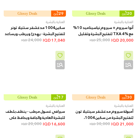
%
29
%
20
Glossy Deals
Glossy Deals
OFF
OFF
العناية بالبشرة
العناية بالبشرة
أنوا سيروم + سيروم نياسيناميد 10%
سكين1004 مدغشقر سنتيلا تونر
مع TXA 4% لتفتيح البشرة وتقليل
لتفتيح البشرة - يهدئ ويرطب ويساعد
البقع الداكنة + 30 مل
25,000
على توحيد اللون, 210 مل
24,000
IQD
17,040
IQD
20,000
IQD
IQD
%
17
%
30
Glossy Deals
Glossy Deals
OFF
OFF
العناية بالبشرة
العناية بالبشرة
أمبولة سيروم مدغشقر سينتيلا تون
سيرافي غسول مرطب - ينظف بلطف
لتفتيح البشرة من سكين 1004،
للبشرة العادية والجافة ويحافظ على
100مل
30,000
ترطيبها, 236 مل
20,000
IQD
16,600
IQD
21,000
IQD
IQD