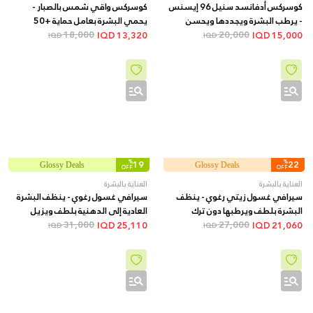
كوسركس أدفانسد سنيل 96 إيسنس
كوسركس واقي شمس بالصبار -
- يرطب البشرة ويجددها ويحسن
يحمي البشرة بعامل حماية +50
20,000
مرونتها ويقلل مظهر الخطوط
ويرطبها بقوام خفيف, 50 مل
18,000
IQD
13,320
IQD
15,000
IQD
IQD
الدقيقة, 100 مل
%
19
%
22
Glossy Deals
Glossy Deals
OFF
OFF
العناية بالبشرة
العناية بالبشرة
سيرافي غسول زيتي رغوي - ينظف
سيرافي غسول رغوي - ينظف البشرة
البشرة بلطف ويرطبها دون ترك
العادية إلى الدهنية بلطف ويزيل
ملمس دهني, 473 مل
27,000
الزيوت دون تجفيف, 473 مل
31,000
IQD
25,110
IQD
21,060
IQD
IQD