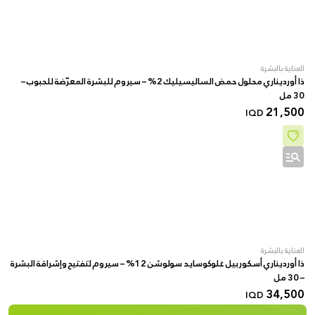
العناية بالبشرة
ذا أورديناري محلول حمض الساليسيليك 2% – سيروم للبشرة المعرّضة للحبوب –
30 مل
21,500
IQD
العناية بالبشرة
ذا أورديناري أسكوربيل غلوكوسايد سولوشن 12% – سيروم لتفتيح وإشراقة البشرة
– 30 مل
34,500
IQD