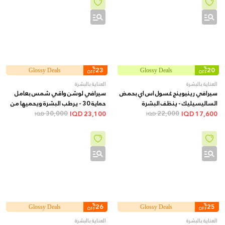
%
23
%
20
Glossy Deals
Glossy Deals
OFF
OFF
العناية بالبشرة
العناية بالبشرة
سيرافي رينيوينج غسول اس اي بحمض
سيرافي لوشن واقي شمس بعامل
الساليسيليك - ينظف البشرة
حماية 30 - يرطب البشرة ويحميها من
22,000
ويقشرها لتحسين وتنعيم الملمس,
أشعة الشمس, 52 مل
30,000
IQD
23,100
IQD
17,600
IQD
IQD
237 مل
%
26
%
25
Glossy Deals
Glossy Deals
OFF
OFF
العناية بالبشرة
العناية بالبشرة