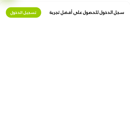
سجل الدخول للحصول على أفضل تجربة
تسجيل الدخول
تعرف علينا
اكسب المال معنا
حول زيبوكس
عقد البائع
وظائف
البيع على زیبوکس
كن مسوقا بالعمولة
دعنا نساعدك
روابط مفيدة
الشحن و التسليم
الخصوصية
الإرجاع والاستبدال
تعليمات الإستخدام
خريطة الموقع
نصائح للأمان