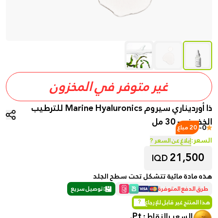
غير متوفر في المخزون
ذا أورديناري سيروم Marine Hyaluronics للترطيب
الخفيف – 30 مل
-
0
20 مباع
السعر:
إبلاغ عن السعر ?
21,500
IQD
هذه مادة مائية تتشكل تحت سطح الجلد
طرق الدفع المتوفرة
توصيل سريع
هذا المنتج غير قابل للإرجاع
?
Pt.
السعر بالنقاط :