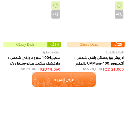
%
14
%
25
Glossy Deals
Glossy Deals
OFF
OFF
العناية بالبشرة
العناية بالبشرة
لاروش بوزيه سائل واقي شمس +
سكين1004 سيروم واقي شمس +
أنثيليوس UVMune 400 للتحكم
مادغشقر سنتيلا هيالو-سيكا ووتر
28,000
بالزيوت SPF50+ بلمسة مطفية +
فيت SPF50+ + 50 مل
21,000
IQD
18,060
IQD
21,000
IQD
IQD
50 مل
عرض المزيد