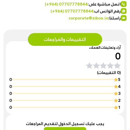
اتصل مباشرة على:
(+964) 07707778844
رقم الواتس اب:
(+964) 07707778844
راسلنا:
corporate@zibox.io
التقييمات والمراجعات
آراء وتعليقات العملاء
0
(0 التقييمات)
0
5
0
4
0
3
0
2
0
1
يجب عليك تسجيل الدخول لتقديم المراجعات