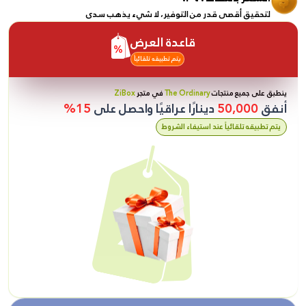
لتحقيق أقصى قدر من التوفير، لا شيء يذهب سدى
قاعدة العرض
يتم تطبيقه تلقائياً
ينطبق على جميع منتجات
The Ordinary
في متجر
ZiBox
أنفق
50,000
دينارًا عراقيًا واحصل على
15%
يتم تطبيقه تلقائياً عند استيفاء الشروط