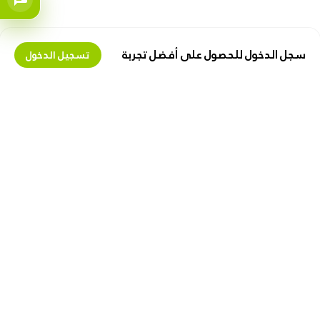
سجل الدخول للحصول على أفضل تجربة
تسجيل الدخول
تعرف علينا
اكسب المال معنا
حول زيبوكس
عقد البائع
وظائف
البيع على زیبوکس
كن مسوقا بالعمولة
دعنا نساعدك
روابط مفيدة
الشحن و التسليم
الخصوصية
الإرجاع والاستبدال
تعليمات الإستخدام