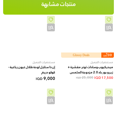
منتجات مشابهة
%
30
Glossy Deals
OFF
مستحضرات التجميل
مستحضرات التجميل
ميديكيوب وسادات تونر مقشرة +
إن ذا ستايل لوحة ظلال عيون رباعية -
زيرو بور باد 2.0 مزدوجة الملمس
کوکو دریم
بأحماض AHA/BHA + 70 قطعة
25,000
9,000
IQD
17,500
IQD
IQD