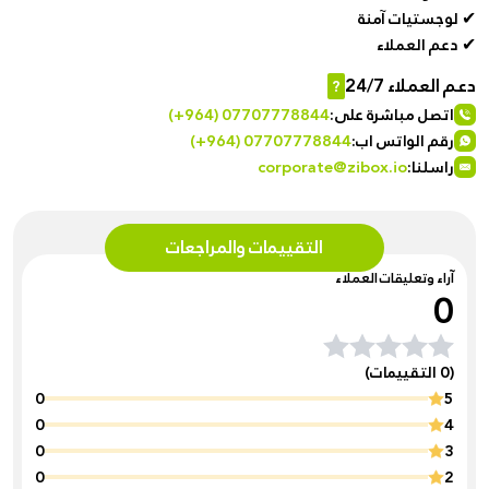
✔ لوجستيات آمنة
✔ دعم العملاء
دعم العملاء 24/7
?
اتصل مباشرة على:
(+964) 07707778844
رقم الواتس اب:
(+964) 07707778844
راسلنا:
corporate@zibox.io
التقييمات والمراجعات
آراء وتعليقات العملاء
0
(0 التقييمات)
0
5
0
4
0
3
0
2