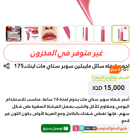
غير متوفر في المخزون
احمر شفاه سائل مايبلين سوبر ستاي مات اينك,175
-
0
6 مباع
السعر:
إبلاغ عن السعر ?
15,000
IQD
أحمر شفاه سوبر ستاي مات يدوم لمدة 16 ساعة. مناسب للاستخدام
اليومي ومقاوم للأكل والشرب بفضل الفرشاة الصغيرة على شكل
سهم ، فإنها تغطي شفتك بالكامل ومع الضربة الأولى يكون اللون غير
لامع.
طرق الدفع المتوفرة
توصيل سريع