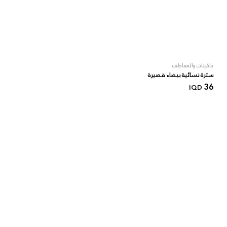
جاكيتات والمعاطف
سترة نسائية بيضاء قصيرة
36
IQD