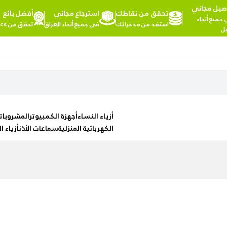
صيل مجاني
تحقق من نقاطك
استرجاع مجاني
أفضل بائع
مرحبا,
جميع أنحاء
استفد من مدخراتك
في جميع أنحاء العراق
تحقق من MG Cosmetics
تسجيل
يل
الدخول
تسوق
المزيد
حسب
من
الفئات
الفئات
Health
أزياء النساء
أجهزة الكمبيوتر
المشروبات
&
الكهربائية المنزلية
سماعات الأذن
أزياء ا
Beauty
Office
Supply
Cameras