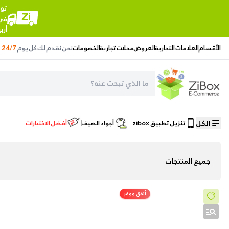
تو
في 
أرب
الأقسام
العلامات التجارية
العروض
محلات تجارية
الخصومات
نحن نقدم لك
كل يوم
24/7
الكل
تنزيل تطبيق zibox
أجواء الصيف
أفضل الاختيارات
/
الصفحة الرئيسية
العلامات التجارية
/
Oasis
جميع المنتجات
أنفق ووفر