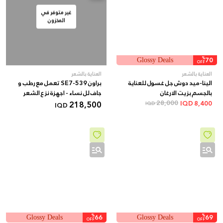
غير متوفر في
المخزون
%
70
Glossy Deals
OFF
العناية بالشعر
العناية بالشعر
الينا-ميد دوش جل غسول للعناية
براون SE7-539 تعمل مع رطب و
بالجسم بزيت الارغان
جاف لل نساء - اجهزة نزع الشعر
218,500
28,000
IQD
8,400
IQD
IQD
%
66
%
69
Glossy Deals
Glossy Deals
OFF
OFF