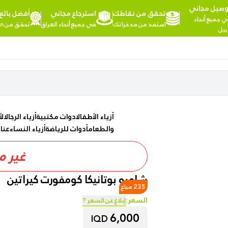
وصيل مجاني
تحقق من نقاطك
استرجاع مجاني
أفضل بائع
مرحبا,
 جميع أنحاء
استفد من مدخراتك
في جميع أنحاء العراق
تحقق من NTA Kitchen
تسجيل
بيل
الدخول
تسوق
المزيد
حسب
من
الفئات
الفئات
Health
أزياء الأطفال
ادوات مكتبية
أزياء الرجال
ال
&
والطعام
أدوات للرياضة
أزياء النساء
عنا
Beauty
غير م
Office
Supply
شامبو بوتانيكا كومفورت كيراتين
235 مباع
السعر:
إبلاغ عن السعر ?
Cameras
6,000
IQD