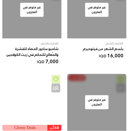
غير متوفر في
غير متوفر في
المخزون
المخزون
العناية بالشعر
العناية بالشعر
بلسم الشعر من فيتوديرم
شامبو سادور المضاد للقشرة
16,000
والمُعالج للتحكم في زيت الكولاجين
IQD
7,000
IQD
أنفق ووفر
غير متوفر في
المخزون
%
68
Glossy Deals
OFF