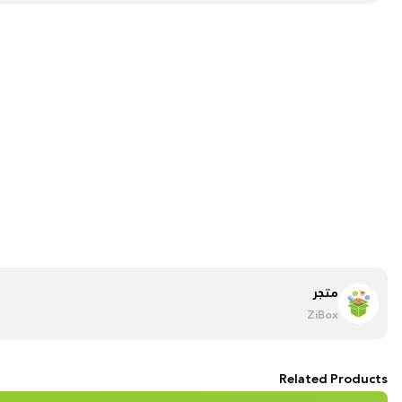
متجر
ZiBox
Related Products