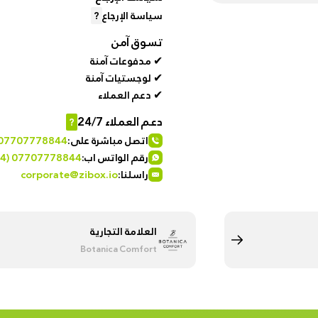
%50
سياسة الإرجاع
?
Automotive
discount
تسوق آمن
& bikes
for
✔ مدفوعات آمنة
brand
✔ لوجستيات آمنة
hanar
Men
✔ دعم العملاء
Fashion
Up
دعم العملاء 24/7
?
to
اتصل مباشرة على:
 07707778844
Women
40 %
رقم الواتس اب:
4) 07707778844
Fashion
OFF
راسلنا:
corporate@zibox.io
at
Medical
Shop
Service
NTA
العلامة التجارية
Botanica Comfort
up to
%95 off
on
Home