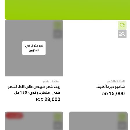
غير متوفر في
المخزون
العناية بالشعر
العناية بالشعر
شامبو ديرما أكتيف
زيت شعر طبيعي عالي الأداء لشعر
15,000
صحي، مغذى، وقوي - 120 مل
IQD
28,000
IQD
أنفق ووفر