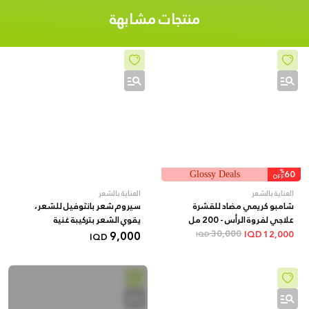
Istanbul
منتجات مشابهة
%
60
Glossy Deals
OFF
العناية بالشعر
العناية بالشعر
شامبو كريمي مضاد للقشرة
سيروم شعر بانثوفيل للشعر،
علاجي لفروة الرأس - 200 مل
يقوي الشعر بتركيبة غنية
30,000
9,000
بالفيتامينات
IQD
12,000
IQD
IQD