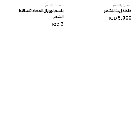
العناية بالشعر
العناية بالشعر
خلطة زيت للشعر
بلسم لوريال المضاد لتساقط
5,000
الشعر
IQD
3
IQD