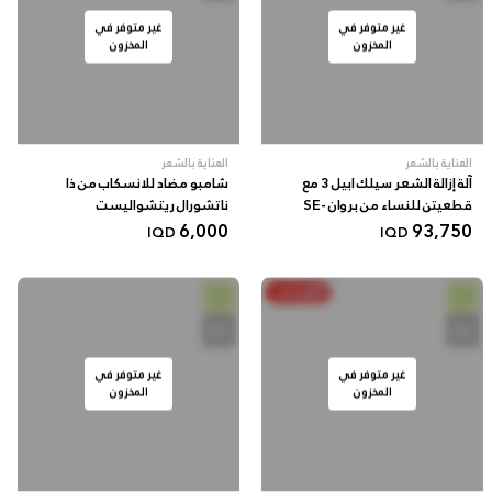
غير متوفر في
غير متوفر في
المخزون
المخزون
العناية بالشعر
العناية بالشعر
آلة إزالة الشعر سيلك ابيل 3 مع
شامبو مضاد للانسكاب من ذا
قطعيتن للنساء من بروان SE-
ناتشورال ريتشواليست
6,000
93,750
3270
IQD
IQD
أنفق ووفر
غير متوفر في
غير متوفر في
المخزون
المخزون