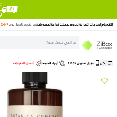
ت
في
أر
الأقسام
العلامات التجارية
العروض
محلات تجارية
الخصومات
نحن نقدم لك
كل يوم
24/7
الكل
تنزيل تطبيق zibox
أجواء الصيف
أفضل الاختيارات
الصفحة الرئيسية
/
العناية بالشعر
/
شامبو بوتانيكا كومفورت كيراتين