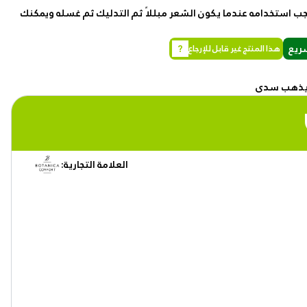
ب استخدامه عندما يكون الشعر مبللاً ثم التدليك ثم غسله ويمكنك
رمز القسيمة
ريع
?
هذا المنتج غير قابل للإرجاع
طلباتي
ء يذهب سدى
تقييماتي
عناويني
العلامة التجارية:
سجل المشاهدة
المفضلة الخاصة بي