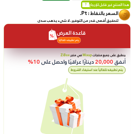
هذا المنتج غير قابل للإرجاع
?
Pt.
السعر بالنقاط :
لتحقيق أقصى قدر من التوفير، لا شيء يذهب سدى
قاعدة العرض
يتم تطبيقه تلقائياً
ينطبق على جميع منتجات
Mixup
في متجر
ZiBox
أنفق
20,000
دينارًا عراقيًا واحصل على
10%
يتم تطبيقه تلقائياً عند استيفاء الشروط