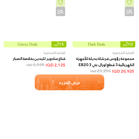
%
15
%
10
Glossy Deals
Flash Deals
OFF
OFF
العناية الشخصية
العناية الشخصية
مجموعة رؤوس فرشاة بديلة للأجهزة
قناع سادوير لليدين بخلاصة الصبار
الكهربائية 3 قطع اورال-بي EB20 3
2,500
IQD
2,125
IQD
23,250
IQD
20,925
IQD
عرض المزيد