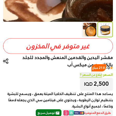
غير متوفر في المخزون
مقشر اليدين والقدمين المنعش والمجدد للجلد
بالكافيين من ميكس أب
-
0
218 مباع
السعر:
إبلاغ عن السعر ?
2,500
IQD
يساعد هذا المنتج على تنظيف الخلايا الميتة بعمق ، ويسمح للبشرة
بتنظيم توازن الرطوبة ، ويحتوي على فيتامين سي الذي يجعله لامعًا
وناعمًا ، لجميع أنواع البشرة.
طرق الدفع المتوفرة
توصيل سريع