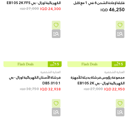
قابلة لإعادة الشحن 6 في 1 مع كابل
الكهربائية اورال - بي EB10S 2K FFS
USB من کریبتون
46,250
27,000
IQD
24,300
IQD
IQD
%
15
%
15
Flash Deals
Flash Deals
OFF
OFF
العناية الشخصية
العناية الشخصية
مجموعة رؤوس فرشاة بديلة للأجهزة
فرشاة الأسنان الكهربائية اورال - بي
الكهربائية اورال - بي EB10S 2K
DB5.010.1
38,750
27,000
FFS.BO
IQD
32,938
IQD
22,950
IQD
IQD