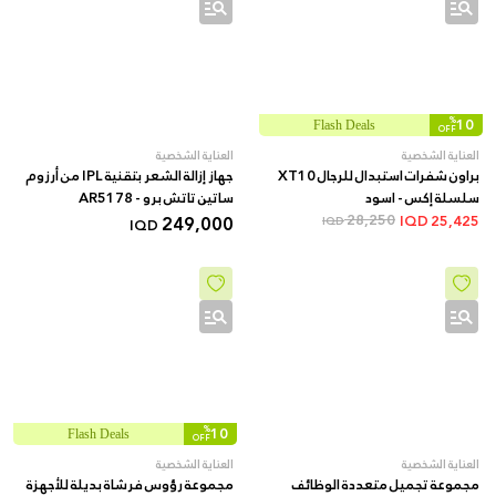
%
10
Flash Deals
OFF
العناية الشخصية
العناية الشخصية
براون شفرات استبدال للرجال XT10
جهاز إزالة الشعر بتقنية IPL من أرزوم
سلسلة إكس - اسود
ساتين تاتش برو - AR5178
249,000
28,250
IQD
25,425
IQD
IQD
%
10
Flash Deals
OFF
العناية الشخصية
العناية الشخصية
مجموعة تجميل متعددة الوظائف
مجموعة رؤوس فرشاة بديلة للأجهزة