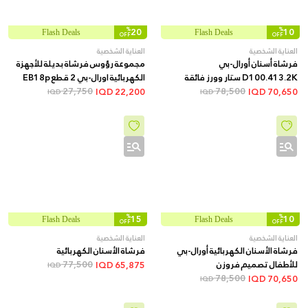
%
20
%
10
Flash Deals
Flash Deals
OFF
OFF
العناية الشخصية
العناية الشخصية
فرشاة أسنان أورال-بي
مجموعة رؤوس فرشاة بديلة للأجهزة
D100.413.2K ستار وورز فائقة
الكهربائية اورال-بي 2 قطع EB18p
النعومة
78,500
27,750
IQD
22,200
IQD
70,650
IQD
IQD
%
15
%
10
Flash Deals
Flash Deals
OFF
OFF
العناية الشخصية
العناية الشخصية
فرشاة الأسنان الكهربائية أورال-بي
فرشاة الأسنان الكهربائية
للأطفال تصميم فروزن
77,500
IQD
65,875
IQD
78,500
IQD
70,650
IQD