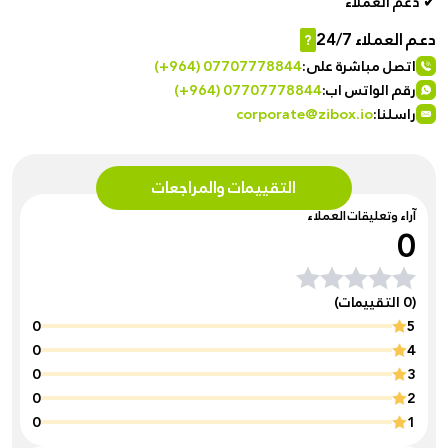
✔ دعم العملاء
دعم العملاء 24/7
?
اتصل مباشرة على:
(+964) 07707778844
رقم الواتس اب:
(+964) 07707778844
راسلنا:
corporate@zibox.io
التقييمات والمراجعات
آراء وتعليقات العملاء
0
(0 التقييمات)
0
5
0
4
0
3
0
2
0
1