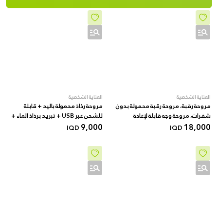
العناية الشخصية
العناية الشخصية
مروحة رقبة، مروحة رقبة محمولة بدون
مروحة رذاذ محمولة باليد + قابلة
شفرات، مروحة وجه قابلة لإعادة
للشحن عبر USB + تبريد برذاذ الماء +
18,000
الشحن عبر منفذ USB بسعة 4000
أسود
9,000
IQD
IQD
مللي أمبير، مروحة تبريد شخصية
بثلاث سرعات مع تدفق هواء بزاوية
360 درجة