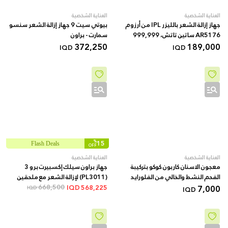
العناية الشخصية
العناية الشخصية
جهاز إزالة الشعر بالليزر IPL من أرزوم
بيوتي سيت 9 جهاز إزالة الشعر سنسو
AR5176 ساتين تاتش، 999,999
سمارت - براون
189,000
نبضة، تبريد، 5 إعدادات للسرعة، وضع
372,250
IQD
IQD
تلقائي
%
15
Flash Deals
OFF
العناية الشخصية
العناية الشخصية
معجون الاسنان كاربون كوكو بتركيبة
جهاز براون سيلك إكسبيرت برو 3
الفحم النشط والخالي من الفلورايد
(PL3011) لإزالة الشعر مع ملحقين
7,000
668,500
إضافيين شفرة فينوس وحقيبة فاخرة -
IQD
568,225
IQD
IQD
أبيض/ليلكي