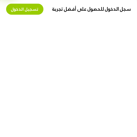
سجل الدخول للحصول على أفضل تجربة
تسجيل الدخول
تعرف علينا
اكسب المال معنا
حول زيبوكس
عقد البائع
وظائف
البيع على زیبوکس
كن مسوقا بالعمولة
دعنا نساعدك
روابط مفيدة
الشحن و التسليم
الخصوصية
الإرجاع والاستبدال
تعليمات الإستخدام
خريطة الموقع
نصائح للأمان