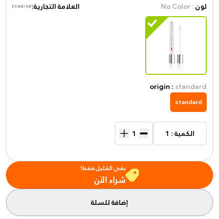
لون
: No Color
العلامة التجارية:
origin :
standard
standard
الكمية : 1
بقي القليل فقط!
شراء الآن
إضافة للسلة