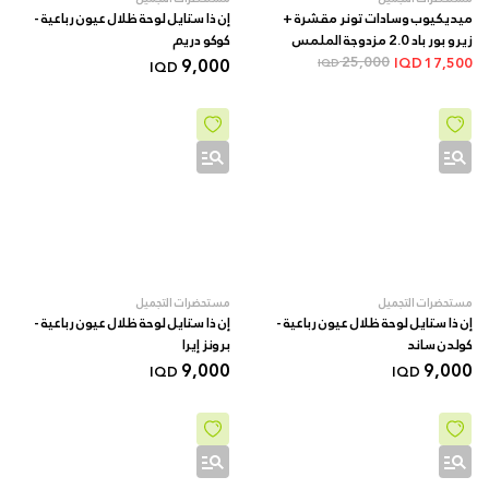
ميديكيوب وسادات تونر مقشرة +
إن ذا ستايل لوحة ظلال عيون رباعية -
زيرو بور باد 2.0 مزدوجة الملمس
کوکو دریم
بأحماض AHA/BHA + 70 قطعة
25,000
9,000
IQD
17,500
IQD
IQD
مستحضرات التجميل
مستحضرات التجميل
إن ذا ستايل لوحة ظلال عيون رباعية -
إن ذا ستايل لوحة ظلال عيون رباعية -
کولدن ساند
برونز إيرا
9,000
9,000
IQD
IQD