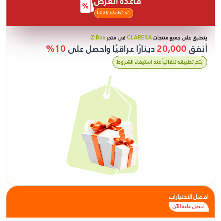
قاعدة العرض
يتم تطبيقه تلقائياً
ينطبق على جميع منتجات
CLARESA
في متجر
ZiBox
أنفق
20,000
دينارًا عراقيًا واحصل على
10%
يتم تطبيقه تلقائياً عند استيفاء الشروط
افضل الاختيارات
احصل عليه الآن