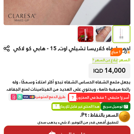
احمر شفاه كلاريسا تشيلي اوت, 15 - هابي كو لاكي
-
0
1 مباع
السعر:
إبلاغ عن السعر ?
14,000
IQD
يجعل ملمع الشفاه الحساس الشفاه تبدو أكثر امتلاءً وسمكًا ، وله
رائحة صيفية خاصة ، ويحتوي على العديد من الفيتامينات لمنع الجفاف.
?
طرق الدفع المتوفرة
أسرع! متبقي 1 فقط في المخزون
توصيل سريع
هذا المنتج غير قابل للإرجاع
?
Pt.
السعر بالنقاط :
لتحقيق أقصى قدر من التوفير، لا شيء يذهب سدى