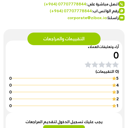
اتصل مباشرة على:
(+964) 07707778844
رقم الواتس اب:
(+964) 07707778844
راسلنا:
corporate@zibox.io
التقييمات والمراجعات
آراء وتعليقات العملاء
0
(0 التقييمات)
0
5
0
4
0
3
0
2
0
1
يجب عليك تسجيل الدخول لتقديم المراجعات