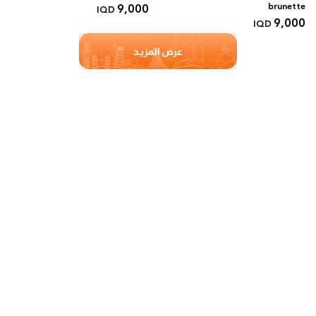
9,000
brunette
IQD
9,000
IQD
عرض المزيد