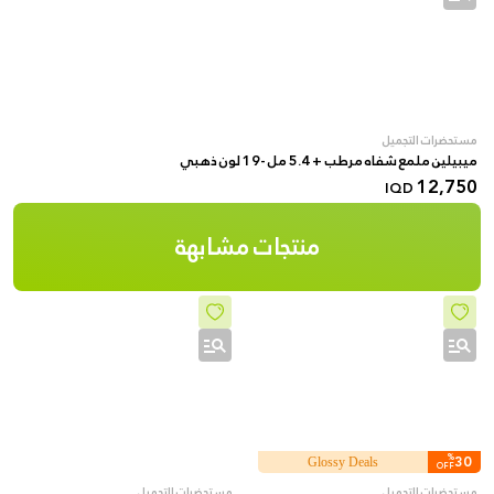
مستحضرات التجميل
ميبيلين ملمع شفاه مرطب + 5.4 مل -19 لون ذهبي
12,750
IQD
منتجات مشابهة
%
30
Glossy Deals
OFF
مستحضرات التجميل
مستحضرات التجميل