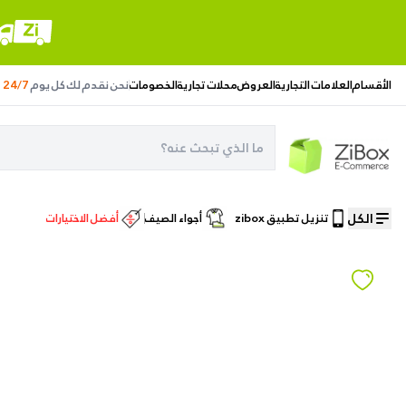
الأقسام
العلامات التجارية
العروض
محلات تجارية
الخصومات
نحن نقدم لك
كل يوم
24/7
الكل
تنزيل تطبيق zibox
أجواء الصيف
أفضل الاختيارات
الصفحة الرئيسية
/
مستحضرات التجميل
/
جل الحواجب كلاريسا 120MEDIUM BROWN