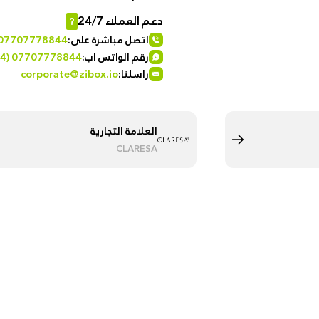
Istanbul
دعم العملاء 24/7
?
اتصل مباشرة على:
 07707778844
رقم الواتس اب:
4) 07707778844
راسلنا:
corporate@zibox.io
العلامة التجارية
CLARESA