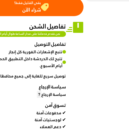
بقي القليل فقط!
%50
شراء الآن
Automotive
discount
& bikes
for
تفاصيل الشحن
brand
hanar
Men
نحن نقدم خدماتنا على مدار الساعة طوال أيام ا
Fashion
تفاصيل التوصيل
Up
تتبع الإشعارات الفورية كل إنجاز
to
Women
تتيح لك الدردشة داخل التطبيق الحص
40 %
Fashion
أيام الأسبوع.
OFF
at
توصيل سريع للغاية إلى جميع محافظات
Medical
Shop
سياسة الإرجاع
Service
NTA
سياسة الإرجاع
?
تسوق آمن
up to
%95 off
✔ مدفوعات آمنة
on
✔ لوجستيات آمنة
Home
✔ دعم العملاء