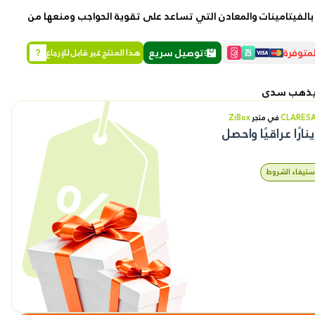
ة بالفيتامينات والمعادن التي تساعد على تقوية الحواجب ومنعها من
رمز القسيمة
متوفرة
توصيل سريع
?
هذا المنتج غير قابل للإرجاع
طلباتي
ء يذهب سدى
تقييماتي
CLARES
في متجر
ZiBox
نارًا عراقيًا واحصل
عناويني
 استيفاء الشروط
سجل المشاهدة
المفضلة الخاصة بي