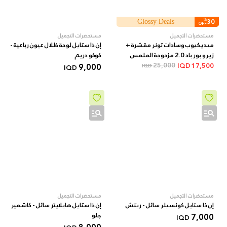
%
30
Glossy Deals
OFF
مستحضرات التجميل
مستحضرات التجميل
ميديكيوب وسادات تونر مقشرة +
إن ذا ستايل لوحة ظلال عيون رباعية -
زيرو بور باد 2.0 مزدوجة الملمس
کوکو دریم
بأحماض AHA/BHA + 70 قطعة
25,000
9,000
IQD
17,500
IQD
IQD
مستحضرات التجميل
مستحضرات التجميل
إن ذا ستايل كونسيلر سائل - ريتش
إن ذا ستايل هايلايتر سائل - كاشمير
7,000
جلو
IQD