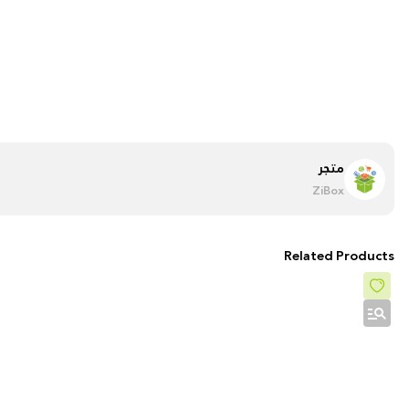
متجر
ZiBox
Related Products