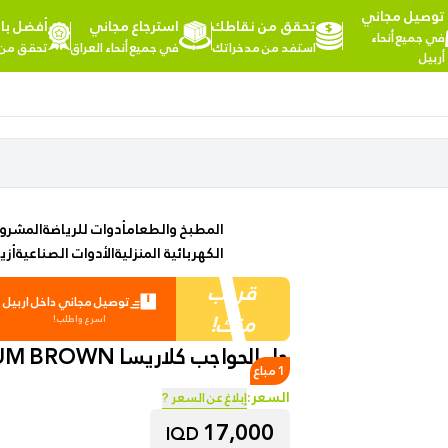
توصيل مجاني
تحقق من نقاطك
استرجاع مجاني
أفضل بائ
مرحبا,
في جميع أنحاء
استفد من مدخراتك
في جميع أنحاء العراق
تحقق من rand Co
تسجيل
أربيل
الدخول
تسوق
المزيد
حسب
من
الفئات
الفئات
Health
المطبخ والطعام
أدوات للرياضة
المشروب
&
الكهربائية المنزلية
الأدوات الصناعية
أزي
Beauty
قريب
توصيل مجاني داخل اربيل
منك!
Office
اسرع واطلب!
Supply
جل الحواجب كلاريسا 120MEDIUM BROWN
1 مباع
السعر:
إبلاغ عن السعر ?
Cameras
17,000
IQD