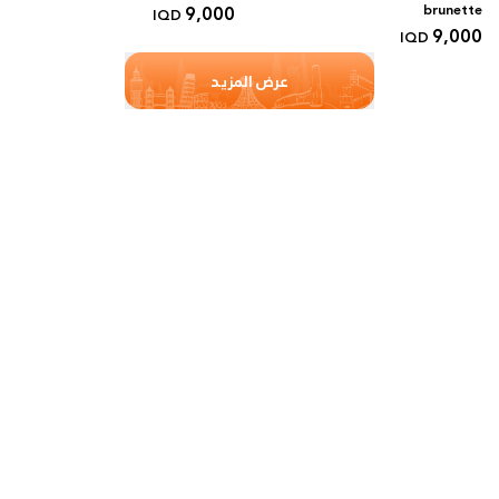
9,000
brunette
IQD
9,000
IQD
عرض المزيد