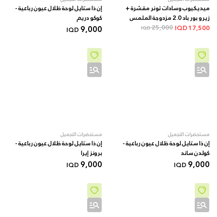
ميديكيوب وسادات تونر مقشرة +
إن ذا ستايل لوحة ظلال عيون رباعية -
زيرو بور باد 2.0 مزدوجة الملمس
کوکو دریم
بأحماض AHA/BHA + 70 قطعة
25,000
9,000
IQD
17,500
IQD
IQD
مستحضرات التجميل
مستحضرات التجميل
إن ذا ستايل لوحة ظلال عيون رباعية -
إن ذا ستايل لوحة ظلال عيون رباعية -
کولدن ساند
برونز إيرا
9,000
9,000
IQD
IQD