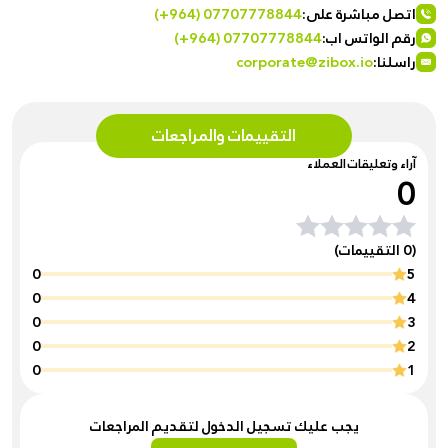
اتصل مباشرة على:
(+964) 07707778844
رقم الواتس اب:
(+964) 07707778844
راسلنا:
corporate@zibox.io
التقييمات والمراجعات
آراء وتعليقات العملاء
0
(0 التقييمات)
0
5
0
4
0
3
0
2
0
1
يجب عليك تسجيل الدخول لتقديم المراجعات