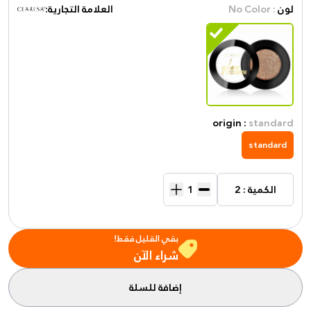
لون
: No Color
العلامة التجارية:
origin :
standard
standard
الكمية : 2
بقي القليل فقط!
شراء الآن
إضافة للسلة