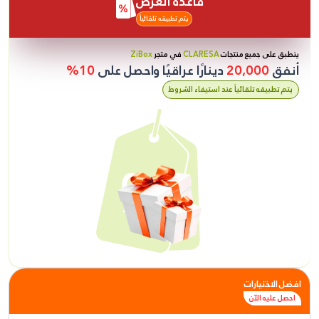
قاعدة العرض
يتم تطبيقه تلقائياً
ينطبق على جميع منتجات
CLARESA
في متجر
ZiBox
أنفق
20,000
دينارًا عراقيًا واحصل على
10%
يتم تطبيقه تلقائياً عند استيفاء الشروط
افضل الاختيارات
احصل عليه الآن