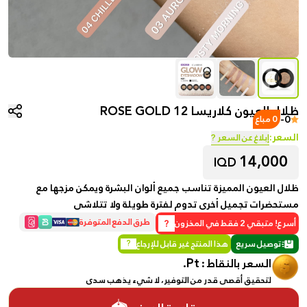
ظلال العيون كلاريسا 12 ROSE GOLD
-
0
0 مباع
السعر:
إبلاغ عن السعر ?
14,000
IQD
ظلال العيون المميزة تناسب جميع ألوان البشرة ويمكن مزجها مع
مستحضرات تجميل أخرى تدوم لفترة طويلة ولا تتلاشى
?
طرق الدفع المتوفرة
أسرع! متبقي 2 فقط في المخزون
توصيل سريع
هذا المنتج غير قابل للإرجاع
?
Pt.
السعر بالنقاط :
لتحقيق أقصى قدر من التوفير، لا شيء يذهب سدى