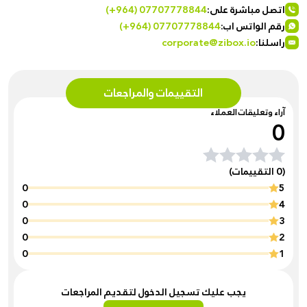
اتصل مباشرة على:
(+964) 07707778844
رقم الواتس اب:
(+964) 07707778844
راسلنا:
corporate@zibox.io
التقييمات والمراجعات
آراء وتعليقات العملاء
0
(0 التقييمات)
0
5
0
4
0
3
0
2
0
1
يجب عليك تسجيل الدخول لتقديم المراجعات