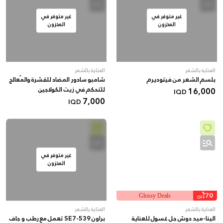
غير متوفر في
غير متوفر في
المخزون
المخزون
العناية بالشعر
العناية بالشعر
بلسم الشعر من فيتوديرم
شامبو سادور المضاد للقشرة والمُعالج
16,000
للتحكم في زيت الكولاجين
IQD
7,000
IQD
غير متوفر في
المخزون
%
70
Glossy Deals
OFF
العناية بالشعر
العناية بالشعر
الينا-ميد دوش جل غسول للعناية
براون SE7-539 تعمل مع رطب و جاف