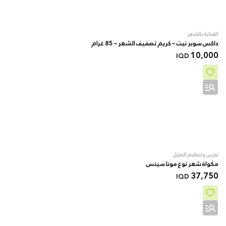
العناية بالشعر
داكس سوبر نيت – كريم تصفيف الشعر – 85 غرام
10,000
IQD
تخزين وتنظيم المنزل
مکواة شعر نوع مونا سینس
37,750
IQD