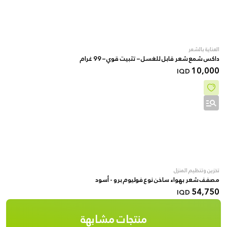
العناية بالشعر
داكس شمع شعر قابل للغسل – تثبيت قوي – 99 غرام
10,000
IQD
تخزين وتنظيم المنزل
مصفف شعر بهواء ساخن نوع فولیوم برو - أسود
54,750
IQD
منتجات مشابهة