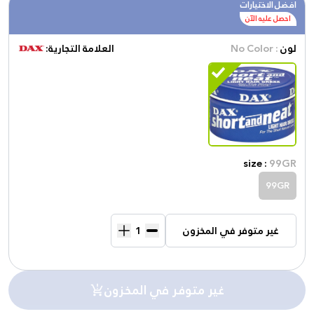
افضل الاختيارات
احصل عليه الآن
لون
: No Color
العلامة التجارية:
size :
99GR
99GR
غير متوفر في المخزون
غير متوفر في المخزون