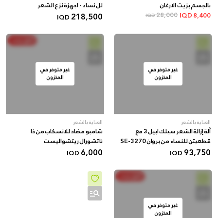
بالجسم بزيت الارغان
لل نساء - اجهزة نزع الشعر
218,500
28,000
IQD
8,400
IQD
IQD
أنفق ووفر
غير متوفر في
غير متوفر في
المخزون
المخزون
العناية بالشعر
العناية بالشعر
آلة إزالة الشعر سيلك ابيل 3 مع
شامبو مضاد للانسكاب من ذا
قطعيتن للنساء من بروان SE-3270
ناتشورال ريتشواليست
6,000
93,750
IQD
IQD
أنفق ووفر
غير متوفر في
المخزون