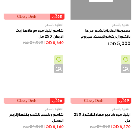
%
68
Glossy Deals
OFF
العناية بالشعر
العناية بالشعر
مجموعة العناية بالشعر من ذا
شامبو ايلينا ميد مع خلاصة زيت
ناتشورال ريتشواليست، سيروم
الارجان, 250 مل
وشامبو
5,000
27,000
IQD
8,640
IQD
IQD
%
66
%
69
Glossy Deals
Glossy Deals
OFF
OFF
العناية بالشعر
العناية بالشعر
ايلينا ميد شامبو مضاد للقشرة, 250
شامبو وبلسم للشعر بخلاصة إنزيم
مل
العسل
24,000
27,000
IQD
8,160
IQD
8,370
IQD
IQD