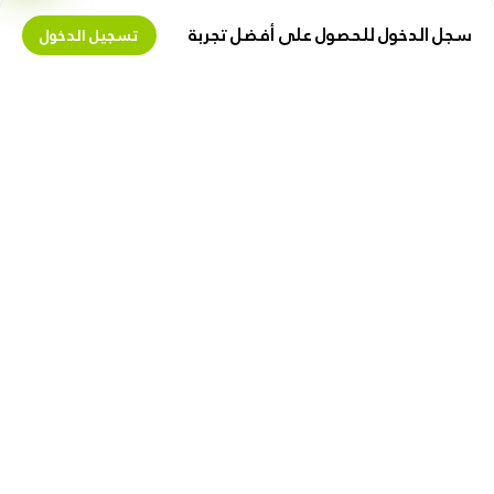
سجل الدخول للحصول على أفضل تجربة
تسجيل الدخول
تعرف علينا
اكسب المال معنا
حول زيبوكس
عقد البائع
وظائف
البيع على زیبوکس
كن مسوقا بالعمولة
دعنا نساعدك
روابط مفيدة
الشحن و التسليم
الخصوصية
الإرجاع والاستبدال
تعليمات الإستخدام
خريطة الموقع
نصائح للأمان