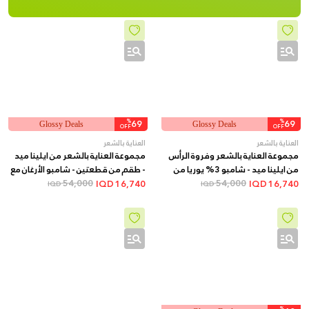
%
69
%
69
Glossy Deals
Glossy Deals
OFF
OFF
العناية بالشعر
العناية بالشعر
مجموعة العناية بالشعر وفروة الرأس
مجموعة العناية بالشعر من ايلينا ميد
من ايلينا ميد - شامبو 3% يوريا من
- طقم من قطعتين - شامبو الأرغان مع
54,000
قطعتين + هدية بخاخ للشعر
54,000
هدية بلسم الشعر الإسباني
IQD
16,740
IQD
16,740
IQD
IQD
%