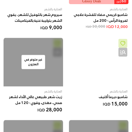
60
Glossy Deals
OFF
العناية بالشعر
العناية بالشعر
شامبو كريمي مضاد للقشرة علاجي
سيروم شعر بانثوفيل للشعر، يقوي
لفروة الرأس - 200 مل
الشعر بتركيبة غنية بالفيتامينات
9,000
30,000
IQD
12,000
IQD
IQD
غير متوفر في
المخزون
العناية بالشعر
العناية بالشعر
شامبو ديرما أكتيف
زيت شعر طبيعي عالي الأداء لشعر
15,000
صحي، مغذى، وقوي - 120 مل
IQD
28,000
IQD