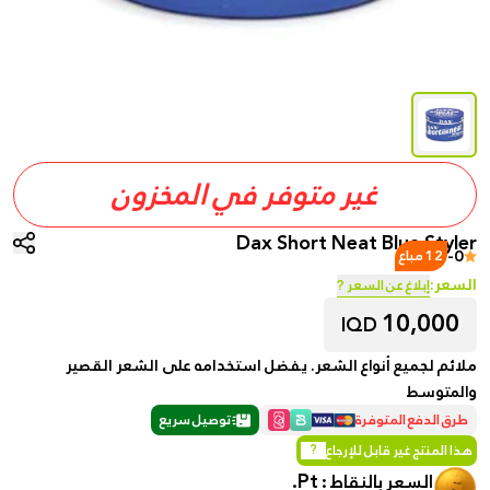
غير متوفر في المخزون
Dax Short Neat Blue Styler
-
0
12 مباع
السعر:
إبلاغ عن السعر ?
10,000
IQD
ملائم لجميع أنواع الشعر. يفضل استخدامه على الشعر القصير
والمتوسط
طرق الدفع المتوفرة
توصيل سريع
هذا المنتج غير قابل للإرجاع
?
Pt.
السعر بالنقاط :