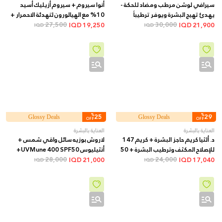
سيرافي لوشن مرطب ومضاد للحكة -
أنوا سيروم + سيروم أزيليك أسيد
يهدئ تهيج البشرة ويوفر ترطيباً
10% مع الهيالورون لتهدئة الاحمرار +
طويل الأمد, 473 مل
30,000
30 مل
27,500
IQD
19,250
IQD
21,900
IQD
IQD
%
25
%
29
Glossy Deals
Glossy Deals
OFF
OFF
العناية بالبشرة
العناية بالبشرة
د. ألثيا كريم حاجز البشرة + كريم 147
لاروش بوزيه سائل واقي شمس +
للإصلاح المكثف وترطيب البشرة + 50
أنثيليوس UVMune 400 SPF50+
مل
24,000
فلويد غير مرئي + 50 مل
28,000
IQD
21,000
IQD
17,040
IQD
IQD