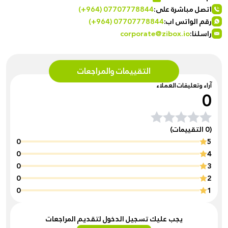
اتصل مباشرة على:
(+964) 07707778844
رقم الواتس اب:
(+964) 07707778844
راسلنا:
corporate@zibox.io
التقييمات والمراجعات
آراء وتعليقات العملاء
0
(0 التقييمات)
0
5
0
4
0
3
0
2
0
1
يجب عليك تسجيل الدخول لتقديم المراجعات