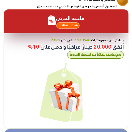
لتحقيق أقصى قدر من التوفير، لا شيء يذهب سدى
قاعدة العرض
يتم تطبيقه تلقائياً
ينطبق على جميع منتجات
Loreal Paris
في متجر
ZiBox
أنفق
20,000
دينارًا عراقيًا واحصل على
10%
يتم تطبيقه تلقائياً عند استيفاء الشروط