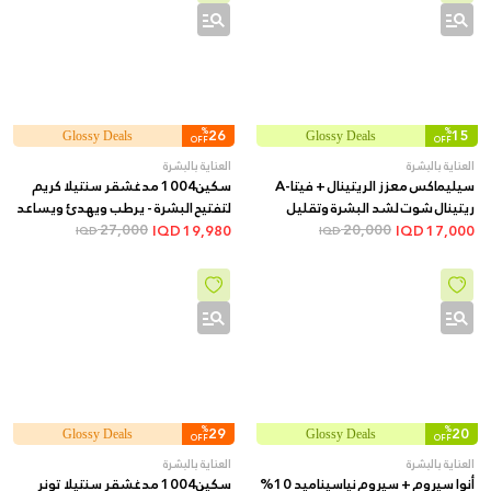
%
26
%
15
Glossy Deals
Glossy Deals
OFF
OFF
العناية بالبشرة
العناية بالبشرة
سيليماكس معزز الريتينال + فيتا-A
سكين1004 مدغشقر سنتيلا كريم
ريتينال شوت لشد البشرة وتقليل
لتفتيح البشرة - يرطب ويهدئ ويساعد
20,000
المسام والخطوط الدقيقة + 15 مل
27,000
على توحيد اللون وتقليل التصبغات,
IQD
19,980
IQD
17,000
IQD
IQD
75 مل
%
29
%
20
Glossy Deals
Glossy Deals
OFF
OFF
العناية بالبشرة
العناية بالبشرة
أنوا سيروم + سيروم نياسيناميد 10%
سكين1004 مدغشقر سنتيلا تونر