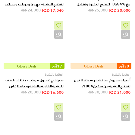
مع TXA 4% لتفتيح البشرة وتقليل
لتفتيح البشرة - يهدئ ويرطب ويساعد
البقع الداكنة + 30 مل
25,000
على توحيد اللون, 210 مل
24,000
IQD
17,040
IQD
20,000
IQD
IQD
%
17
%
30
Glossy Deals
Glossy Deals
OFF
OFF
العناية بالبشرة
العناية بالبشرة
أمبولة سيروم مدغشقر سينتيلا تون
سيرافي غسول مرطب - ينظف بلطف
لتفتيح البشرة من سكين 1004،
للبشرة العادية والجافة ويحافظ على
100مل
30,000
ترطيبها, 236 مل
20,000
IQD
16,600
IQD
21,000
IQD
IQD