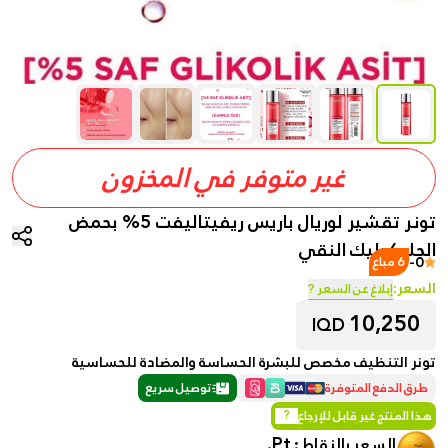
غير متوفر في المخزون
تونر تقشير لوريال باريس ريفيتاليفت 5% بحمض
الجليكوليك النقي
-
0
6 مباع
السعر:
إبلاغ عن السعر ?
10,250
IQD
تونر التنظيف مخصص للبشرة الحساسة والمضادة للحساسية
طرق الدفع المتوفرة
توصيل سريع
هذا المنتج غير قابل للإرجاع
?
Pt.
السعر بالنقاط :