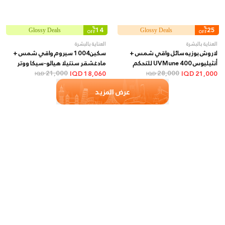
%
14
%
25
Glossy Deals
Glossy Deals
OFF
OFF
العناية بالبشرة
العناية بالبشرة
لاروش بوزيه سائل واقي شمس +
سكين1004 سيروم واقي شمس +
أنثيليوس UVMune 400 للتحكم
مادغشقر سنتيلا هيالو-سيكا ووتر
28,000
بالزيوت SPF50+ بلمسة مطفية +
فيت SPF50+ + 50 مل
21,000
IQD
18,060
IQD
21,000
IQD
IQD
50 مل
عرض المزيد