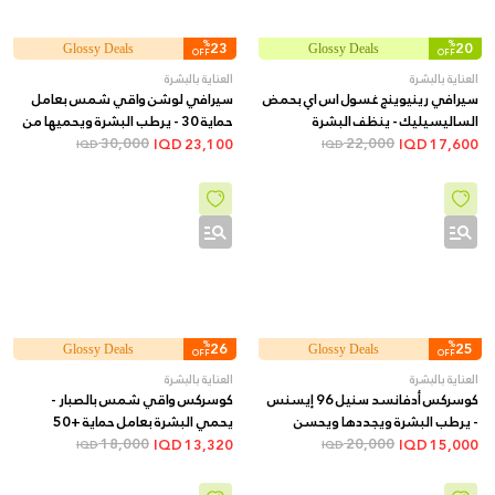
%
23
%
20
Glossy Deals
Glossy Deals
OFF
OFF
العناية بالبشرة
العناية بالبشرة
سيرافي رينيوينج غسول اس اي بحمض
سيرافي لوشن واقي شمس بعامل
الساليسيليك - ينظف البشرة
حماية 30 - يرطب البشرة ويحميها من
22,000
ويقشرها لتحسين وتنعيم الملمس,
أشعة الشمس, 52 مل
30,000
IQD
23,100
IQD
17,600
IQD
IQD
237 مل
%
26
%
25
Glossy Deals
Glossy Deals
OFF
OFF
العناية بالبشرة
العناية بالبشرة
كوسركس أدفانسد سنيل 96 إيسنس
كوسركس واقي شمس بالصبار -
- يرطب البشرة ويجددها ويحسن
يحمي البشرة بعامل حماية +50
20,000
مرونتها ويقلل مظهر الخطوط
ويرطبها بقوام خفيف, 50 مل
18,000
IQD
13,320
IQD
15,000
IQD
IQD
الدقيقة, 100 مل