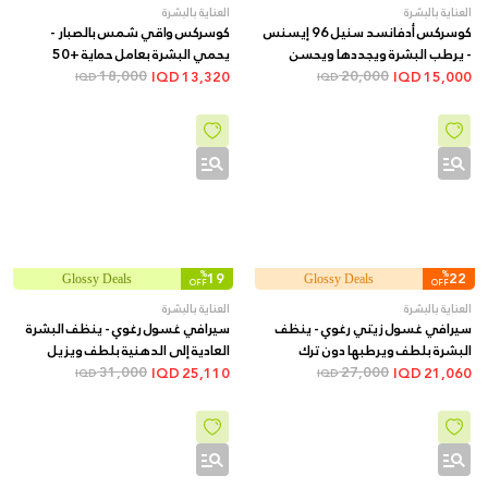
العناية بالبشرة
العناية بالبشرة
كوسركس أدفانسد سنيل 96 إيسنس
كوسركس واقي شمس بالصبار -
- يرطب البشرة ويجددها ويحسن
يحمي البشرة بعامل حماية +50
20,000
مرونتها ويقلل مظهر الخطوط
ويرطبها بقوام خفيف, 50 مل
18,000
IQD
13,320
IQD
15,000
IQD
IQD
الدقيقة, 100 مل
%
19
%
22
Glossy Deals
Glossy Deals
OFF
OFF
العناية بالبشرة
العناية بالبشرة
سيرافي غسول زيتي رغوي - ينظف
سيرافي غسول رغوي - ينظف البشرة
البشرة بلطف ويرطبها دون ترك
العادية إلى الدهنية بلطف ويزيل
ملمس دهني, 473 مل
27,000
الزيوت دون تجفيف, 473 مل
31,000
IQD
25,110
IQD
21,060
IQD
IQD