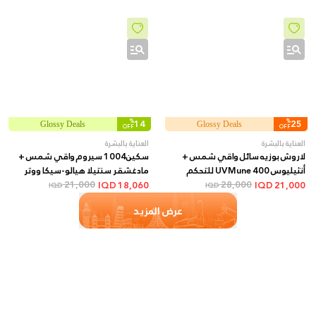
%
14
%
25
Glossy Deals
Glossy Deals
OFF
OFF
العناية بالبشرة
العناية بالبشرة
لاروش بوزيه سائل واقي شمس +
سكين1004 سيروم واقي شمس +
أنثيليوس UVMune 400 للتحكم
مادغشقر سنتيلا هيالو-سيكا ووتر
28,000
بالزيوت SPF50+ بلمسة مطفية +
فيت SPF50+ + 50 مل
21,000
IQD
18,060
IQD
21,000
IQD
IQD
50 مل
عرض المزيد