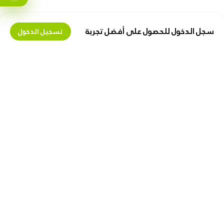
سجل الدخول للحصول على أفضل تجربة
تسجيل الدخول
تعرف علينا
اكسب المال معنا
حول زيبوكس
عقد البائع
وظائف
البيع على زیبوکس
كن مسوقا بالعمولة
دعنا نساعدك
روابط مفيدة
الشحن و التسليم
الخصوصية
الإرجاع والاستبدال
تعليمات الإستخدام