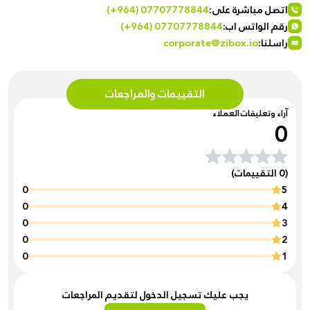
اتصل مباشرة على:
(+964) 07707778844
رقم الواتس اب:
(+964) 07707778844
راسلنا:
corporate@zibox.io
التقييمات والمراجعات
آراء وتعليقات العملاء
0
(0 التقييمات)
0
5
0
4
0
3
0
2
0
1
يجب عليك تسجيل الدخول لتقديم المراجعات