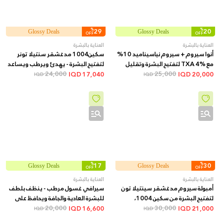
%
29
%
20
Glossy Deals
Glossy Deals
OFF
OFF
العناية بالبشرة
العناية بالبشرة
أنوا سيروم + سيروم نياسيناميد 10%
سكين1004 مدغشقر سنتيلا تونر
مع TXA 4% لتفتيح البشرة وتقليل
لتفتيح البشرة - يهدئ ويرطب ويساعد
البقع الداكنة + 30 مل
25,000
على توحيد اللون, 210 مل
24,000
IQD
17,040
IQD
20,000
IQD
IQD
%
17
%
30
Glossy Deals
Glossy Deals
OFF
OFF
العناية بالبشرة
العناية بالبشرة
أمبولة سيروم مدغشقر سينتيلا تون
سيرافي غسول مرطب - ينظف بلطف
لتفتيح البشرة من سكين 1004،
للبشرة العادية والجافة ويحافظ على
100مل
30,000
ترطيبها, 236 مل
20,000
IQD
16,600
IQD
21,000
IQD
IQD