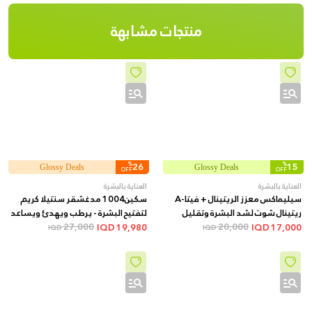
منتجات مشابهة
%
26
%
15
Glossy Deals
Glossy Deals
OFF
OFF
العناية بالبشرة
العناية بالبشرة
سيليماكس معزز الريتينال + فيتا-A
سكين1004 مدغشقر سنتيلا كريم
ريتينال شوت لشد البشرة وتقليل
لتفتيح البشرة - يرطب ويهدئ ويساعد
20,000
المسام والخطوط الدقيقة + 15 مل
27,000
على توحيد اللون وتقليل التصبغات,
IQD
19,980
IQD
17,000
IQD
IQD
75 مل