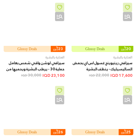
%
23
%
20
Glossy Deals
Glossy Deals
OFF
OFF
العناية بالبشرة
العناية بالبشرة
سيرافي رينيوينج غسول اس اي بحمض
سيرافي لوشن واقي شمس بعامل
الساليسيليك - ينظف البشرة
حماية 30 - يرطب البشرة ويحميها من
22,000
ويقشرها لتحسين وتنعيم الملمس,
أشعة الشمس, 52 مل
30,000
IQD
23,100
IQD
17,600
IQD
IQD
237 مل
%
26
%
25
Glossy Deals
Glossy Deals
OFF
OFF