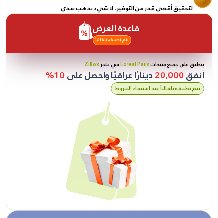
لتحقيق أقصى قدر من التوفير، لا شيء يذهب سدى
قاعدة العرض
يتم تطبيقه تلقائياً
ينطبق على جميع منتجات
Loreal Paris
في متجر
ZiBox
أنفق
20,000
دينارًا عراقيًا واحصل على
10%
يتم تطبيقه تلقائياً عند استيفاء الشروط