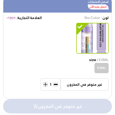
افضل الاختيارات
احصل عليه الآن
لون
: No Color
العلامة التجارية:
size :
50ML
50ML
غير متوفر في المخزون
غير متوفر في المخزون