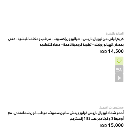
العناية بالبشرة
كريم ليلي من لوريال باريس – هيالورون إكسبرت – مرطب ومكثف للبشرة – غني
بحمض الهيالورونيك – تركيبة كريمية ناعمة – مضاد للتجاعيد
14,500
IQD
مستحضرات التجميل
أحمر شفاه لوريال باريس كولور ريتش ساتين سموث، مرطب، لون شفاه نقي، مع
أوميغا 3 وفيتامين هـ، 182 إكستريم
15,000
IQD