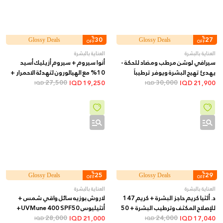
%
30
%
27
Glossy Deals
Glossy Deals
OFF
OFF
العناية بالبشرة
العناية بالبشرة
سيرافي لوشن مرطب ومضاد للحكة -
أنوا سيروم + سيروم أزيليك أسيد
يهدئ تهيج البشرة ويوفر ترطيباً
10% مع الهيالورون لتهدئة الاحمرار +
طويل الأمد, 473 مل
30,000
30 مل
27,500
IQD
19,250
IQD
21,900
IQD
IQD
%
25
%
29
Glossy Deals
Glossy Deals
OFF
OFF
العناية بالبشرة
العناية بالبشرة
د. ألثيا كريم حاجز البشرة + كريم 147
لاروش بوزيه سائل واقي شمس +
للإصلاح المكثف وترطيب البشرة + 50
أنثيليوس UVMune 400 SPF50+
مل
24,000
فلويد غير مرئي + 50 مل
28,000
IQD
21,000
IQD
17,040
IQD
IQD