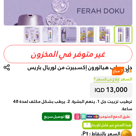
غير متوفر في المخزون
جل مرطب هيالورون إكسبيرت من لوريال باريس
-
0
7 مباع
السعر:
إبلاغ عن السعر ?
13,000
IQD
ترطيب تزييت جل 1. ينعم البشرة. 2. يرطب بشكل مكثف لمدة 48
ساعة.
طرق الدفع المتوفرة
توصيل سريع
هذا المنتج غير قابل للإرجاع
?
Pt.
السعر بالنقاط :