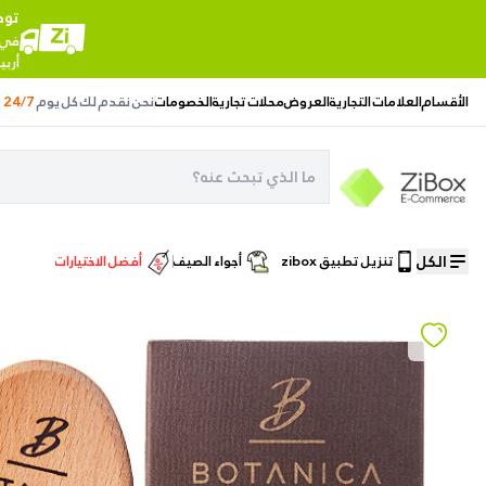
توص
في ج
أربي
الأقسام
العلامات التجارية
العروض
محلات تجارية
الخصومات
نحن نقدم لك
كل يوم
24/7
الكل
تنزيل تطبيق zibox
أجواء الصيف
أفضل الاختيارات
الصفحة الرئيسية
/
العناية الشخصية
/
فرشاة شعر حصان من بوتانيكا