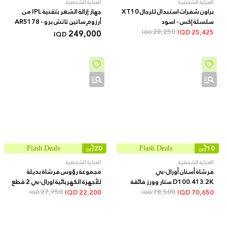
العناية الشخصية
العناية الشخصية
براون شفرات استبدال للرجال XT10
جهاز إزالة الشعر بتقنية IPL من
سلسلة إكس - اسود
أرزوم ساتين تاتش برو - AR5178
249,000
28,250
IQD
25,425
IQD
IQD
%
20
%
10
Flash Deals
Flash Deals
OFF
OFF
العناية الشخصية
العناية الشخصية
فرشاة أسنان أورال-بي
مجموعة رؤوس فرشاة بديلة
D100.413.2K ستار وورز فائقة
للأجهزة الكهربائية اورال-بي 2 قطع
النعومة
78,500
EB18p
27,750
IQD
22,200
IQD
70,650
IQD
IQD