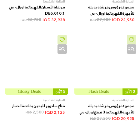
العناية الشخصية
العناية الشخصية
مجموعة رؤوس فرشاة بديلة
فرشاة الأسنان الكهربائية اورال - بي
للأجهزة الكهربائية اورال - بي
DB5.010.1
38,750
27,000
EB10S 2K FFS.BO
IQD
32,938
IQD
22,950
IQD
IQD
%
15
%
10
Glossy Deals
Flash Deals
OFF
OFF
العناية الشخصية
العناية الشخصية
مجموعة رؤوس فرشاة بديلة
قناع سادوير لليدين بخلاصة الصبار
للأجهزة الكهربائية 3 قطع اورال-بي
2,500
IQD
2,125
IQD
23,250
EB20 3
IQD
20,925
IQD