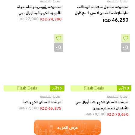
العناية الشخصية
العناية الشخصية
مجموعة تجميل متعددة الوظائف
مجموعة رؤوس فرشاة بديلة
قابلة لإعادة الشحن 6 في 1 مع كابل
للأجهزة الكهربائية اورال - بي
USB من کریبتون
46,250
EB10S 2K FFS
27,000
IQD
24,300
IQD
IQD
%
15
%
10
Flash Deals
Flash Deals
OFF
OFF
العناية الشخصية
العناية الشخصية
فرشاة الأسنان الكهربائية أورال-بي
فرشاة الأسنان الكهربائية
للأطفال تصميم فروزن
77,500
IQD
65,875
IQD
78,500
IQD
70,650
IQD
عرض المزيد