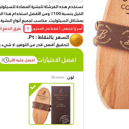
Watches
عرض
تستخدم هذه الفرشاة للبشرة المضادة للسيلول
المزيد
الخيل بنسبة 100٪ ومن الأفضل استخد
Personal
بمشاكل السيلوليت. مناسب لجميع أنواع البشرة.
عروض
عرض
Care
?
طرق الدفع ال
أسرع! متبقي 1 فقط في المخزون
يومية
جميع
السعر بالنقاط :
Pt.
الخصومات
%
Beverages
لتحقيق أقصى قدر من التوفير، لا شي
20 %
Detergents
off on
افضل الاختيارات
احصل عليه الآن
Shop
Brand
Computers
لون
: Brown
co
Phone
%15 off
on shop
عرض
Gaming
Fairy
المزيد
Cosmetics
المزيد
Sport