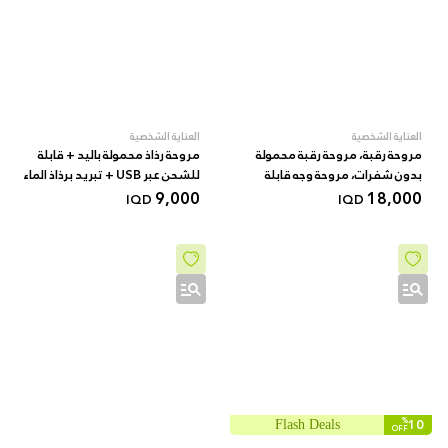
العناية الشخصية
العناية الشخصية
مروحة رقبة، مروحة رقبة محمولة
مروحة رذاذ محمولة باليد + قابلة
بدون شفرات، مروحة وجه قابلة
للشحن عبر USB + تبريد برذاذ الماء
18,000
لإعادة الشحن عبر منفذ USB بسعة
+ أسود
9,000
IQD
IQD
4000 مللي أمبير، مروحة تبريد
شخصية بثلاث سرعات مع تدفق
هواء بزاوية 360 درجة
%
10
Flash Deals
OFF