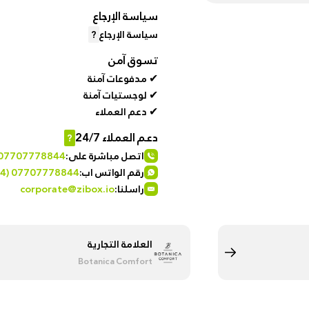
%50
سياسة الإرجاع
Automotive
discount
سياسة الإرجاع
?
& bikes
for
تسوق آمن
brand
hanar
✔ مدفوعات آمنة
Men
✔ لوجستيات آمنة
Fashion
✔ دعم العملاء
Up
to
دعم العملاء 24/7
?
Women
40 %
Fashion
اتصل مباشرة على:
 07707778844
OFF
رقم الواتس اب:
4) 07707778844
at
راسلنا:
corporate@zibox.io
Medical
Shop
Service
NTA
العلامة التجارية
up to
Botanica Comfort
%95 off
on
Home