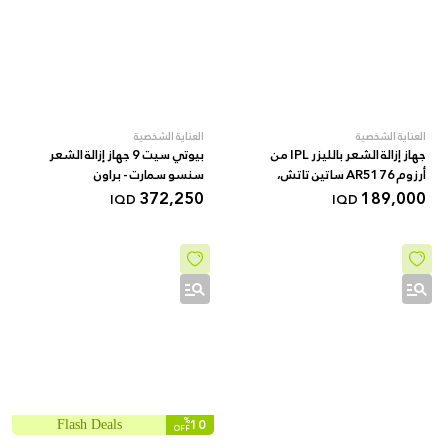
العناية الشخصية
العناية الشخصية
جهاز إزالة الشعر بالليزر IPL من
بيوتي سيت 9 جهاز إزالة الشعر
أرزوم AR5176 ساتين تاتش،
سنسو سمارت - براون
189,000
999,999 نبضة، تبريد، 5 إعدادات
372,250
IQD
IQD
للسرعة، وضع تلقائي
%
10
Flash Deals
OFF