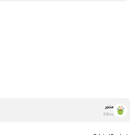
متجر
ZiBox