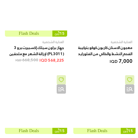
%
15
Flash Deals
OFF
العناية الشخصية
العناية الشخصية
معجون الاسنان كاربون كوكو بتركيبة
جهاز براون سيلك إكسبيرت برو 3
الفحم النشط والخالي من الفلورايد
(PL3011) لإزالة الشعر مع ملحقين
7,000
668,500
إضافيين شفرة فينوس وحقيبة
IQD
568,225
IQD
IQD
فاخرة - أبيض/ليلكي
%
15
%
15
Flash Deals
Flash Deals
OFF
OFF