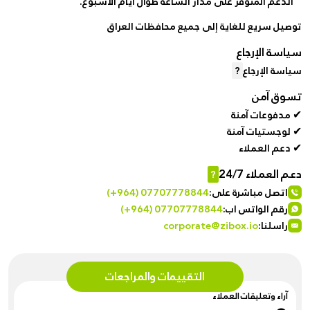
الدعم المتوفر على مدار الساعة طوال أيام الأسبوع.
توصيل سريع للغاية إلى جميع محافظات العراق
سياسة الإرجاع
سياسة الإرجاع
?
تسوق آمن
✔ مدفوعات آمنة
✔ لوجستيات آمنة
✔ دعم العملاء
دعم العملاء 24/7
?
اتصل مباشرة على:
(+964) 07707778844
رقم الواتس اب:
(+964) 07707778844
راسلنا:
corporate@zibox.io
التقييمات والمراجعات
آراء وتعليقات العملاء