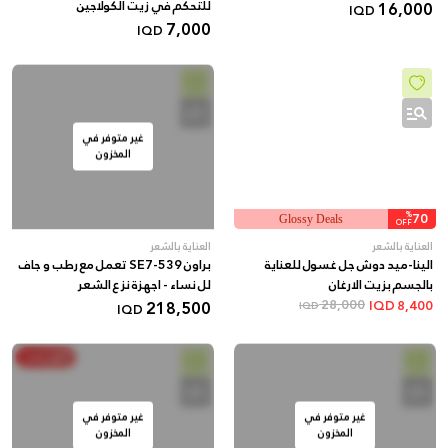
16,000
للتحكم في زيت الكولاجين
IQD
7,000
IQD
غير متوفر في
المخزون
%
70
Glossy Deals
OFF
العناية بالشعر
العناية بالشعر
الينا-ميد دوش جل غسول للعناية
براون SE7-539 تعمل مع رطب و جاف
بالجسم بزيت الارغان
لل نساء - اجهزة نزع الشعر
218,500
28,000
IQD
8,400
IQD
IQD
أنفق ووفر
غير متوفر في
غير متوفر في
المخزون
المخزون