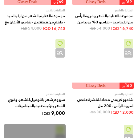
%
69
%
69
Glossy Deals
Glossy Deals
OFF
OFF
العناية بالشعر
العناية بالشعر
مجموعة العناية بالشعر وفروة الرأس
مجموعة العناية بالشعر من ايلينا ميد
من ايلينا ميد - شامبو 3% يوريا من
- طقم من قطعتين - شامبو الأرغان مع
54,000
قطعتين + هدية بخاخ للشعر
54,000
هدية بلسم الشعر الإسباني
IQD
16,740
IQD
16,740
IQD
IQD
%
60
Glossy Deals
OFF
العناية بالشعر
العناية بالشعر
شامبو كريمي مضاد للقشرة علاجي
سيروم شعر بانثوفيل للشعر، يقوي
لفروة الرأس - 200 مل
الشعر بتركيبة غنية بالفيتامينات
9,000
30,000
IQD
12,000
IQD
IQD