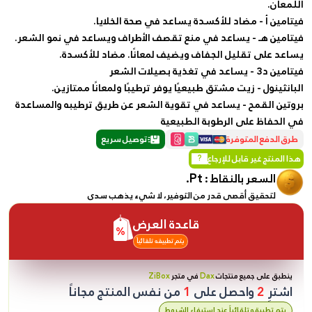
اللمعان.
فيتامين أ - مضاد للأكسدة يساعد في صحة الخلايا.
فيتامين هـ - يساعد في منع تقصف الأطراف ويساعد في نمو الشعر.
يساعد على تقليل الجفاف ويضيف لمعانًا. مضاد للأكسدة.
فيتامين د3 - ​​يساعد في تغذية بصيلات الشعر
البانثينول - زيت مشتق طبيعيًا يوفر ترطيبًا ولمعانًا ممتازين.
بروتين القمح - يساعد في تقوية الشعر عن طريق ترطيبه والمساعدة
في الحفاظ على الرطوبة الطبيعية
طرق الدفع المتوفرة
توصيل سريع
هذا المنتج غير قابل للإرجاع
?
Pt.
السعر بالنقاط :
لتحقيق أقصى قدر من التوفير، لا شيء يذهب سدى
قاعدة العرض
يتم تطبيقه تلقائياً
ينطبق على جميع منتجات
Dax
في متجر
ZiBox
اشترِ
2
واحصل على
1
من نفس المنتج مجاناً
يتم تطبيقه تلقائياً عند استيفاء الشروط