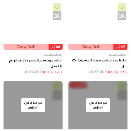
%
66
%
69
Glossy Deals
Glossy Deals
OFF
OFF
العناية بالشعر
العناية بالشعر
ايلينا ميد شامبو مضاد للقشرة, 250
شامبو وبلسم للشعر بخلاصة إنزيم
مل
العسل
24,000
27,000
IQD
8,160
IQD
8,370
IQD
IQD
أنفق ووفر
غير متوفر في
غير متوفر في
المخزون
المخزون