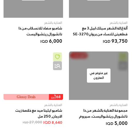
العناية بالشعر
العناية بالشعر
آلة إزالة الشعر سيلك ابيل 3 مع
شامبو مضاد للانسكاب من ذا
قطعيتن للنساء من بروان SE-3270
ناتشورال ريتشواليست
6,000
93,750
IQD
IQD
أنفق ووفر
غير متوفر في
المخزون
%
68
Glossy Deals
OFF
العناية بالشعر
العناية بالشعر
مجموعة العناية بالشعر من ذا
شامبو ايلينا ميد مع خلاصة زيت
ناتشورال ريتشواليست، سيروم
الارجان, 250 مل
وشامبو
5,000
27,000
IQD
8,640
IQD
IQD