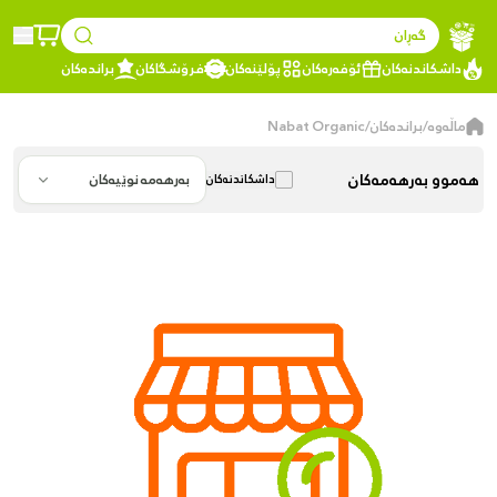
گەڕان
داشکاندنەکان
ئۆفەرەکان
پۆلێنەکان
فرۆشگاکان
براندەکان
ماڵەوە
/
براندەکان
/
Nabat Organic
هەموو بەرهەمەکان
بەرهەمە نوێیەکان
داشکاندنەکان