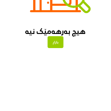
هیچ بەرهەمێک نیە
بازاڕ