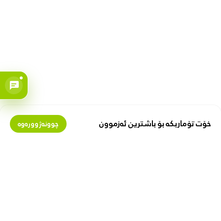
خۆت تۆماربکە بۆ باشترین ئەزموون
چوونەژوورەوە
بمانناسە
پارە لەگەڵ ئێمەدا پەیدا بکە