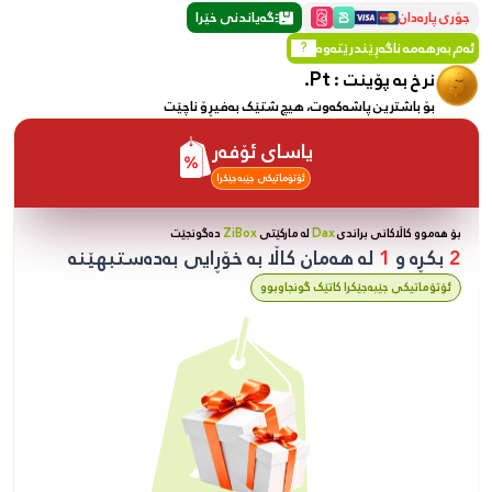
جۆری پارەدان
گەیاندنی خێرا
ئەم بەرهەمە ناگەڕێندرێتەوە
?
Pt.
نرخ بە پۆینت :
بۆ باشترین پاشەکەوت، هیچ شتێک بەفیڕۆ ناچێت
یاسای ئۆفەر
ئۆتۆماتیکی جێبەجێکرا
بۆ هەموو کاڵاکانی براندی
Dax
لە مارکێتی
ZiBox
دەگونجێت
2
بکڕە و
1
لە هەمان کاڵا بە خۆڕایی بەدەستبهێنە
ئۆتۆماتیکی جێبەجێکرا کاتێک گونجاوبوو