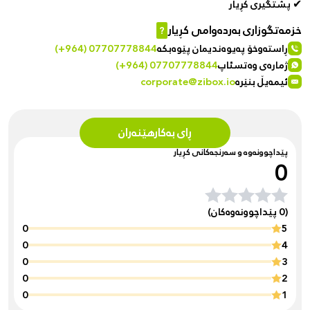
✔ پشتگیری کڕیار
خزمەتگوزاری بەردەوامی کڕیار
?
ڕاستەوخۆ پەیوەندیمان پێوەبکە
(+964) 07707778844
ژمارەی وەتسئاپ
(+964) 07707778844
ئیمەیڵ بنێرە
corporate@zibox.io
ڕای بەکارهێنەران
پێداچوونەوە و سەرنجەکانی کڕیار
0
(0 پێداچوونەوەکان)
0
5
0
4
0
3
0
2
0
1