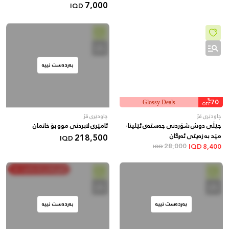
7,000
IQD
بەردەست نییە
%
70
Glossy Deals
OFF
چاودێری قژ
چاودێری قژ
جێڵی دوش شۆردنی جەستەی ئێلینا-
ئامێری لابردنی موو بۆ خانمان
مێد بە زەیتی ئەرگان
218,500
IQD
28,000
IQD
8,400
IQD
خەرج بکە و پاشەکەوت بکە
بەردەست نییە
بەردەست نییە