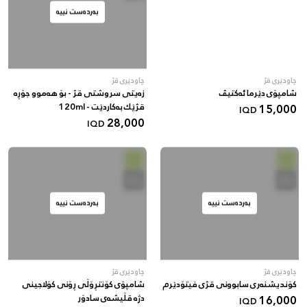
بەردەست نییە
چاودێری قژ
چاودێری قژ
شامپۆی دێرما ئەکتیڤ
زەیتی سروشتی قژ - بۆ هەموو جۆڕە
15,000
قژێك بەکاردێت - 120ml
IQD
28,000
IQD
بەردەست نییە
بەردەست نییە
چاودێری قژ
چاودێری قژ
کۆندیشنەری سابوونی قژی فیتۆدێرم
شامپۆی کۆنتڕۆڵی ڕۆنی کۆلاجینی
16,000
دژە قڵیشەی سادۆر
IQD