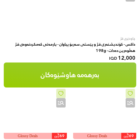
چاودێری قژ
داكس - کۆندیشنەری قژ و پێستی سەربۆ پیاوان - یارمەتی کەمکردنەوەی قژ
هەڵوەرین دەدات - 198g
12,000
IQD
بەرهەمە هاوشێوەکان
%
69
%
69
Glossy Deals
Glossy Deals
OFF
OFF