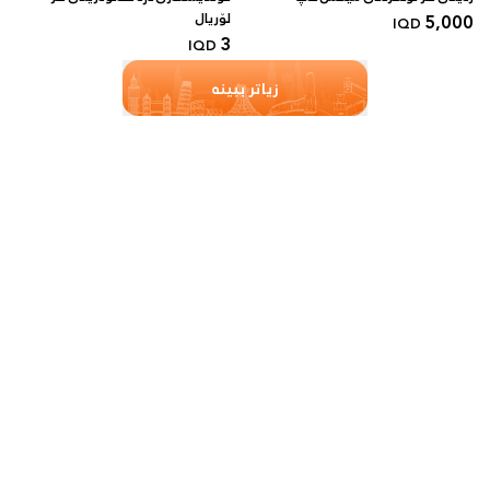
5,000
لۆریال
IQD
3
IQD
زیاتر ببینە