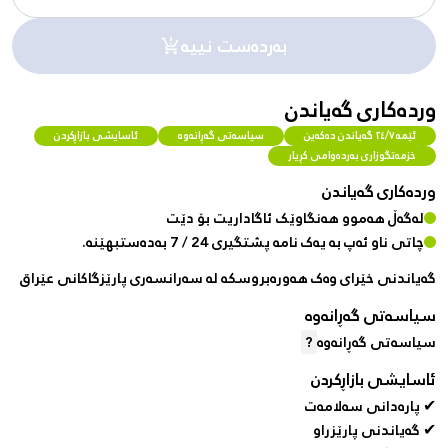
بەردەست نییە
وردەکاری گەیاندن
ئێمە ٢٤/٧ گەیاندن دەکەین
سیاسەتی گەڕانەوە
ئاسایشی بازاڕکردن
خزمەتگوزاری بەردەوامی کڕیار
وردەکاری گەیاندن
لەگەڵ هەموو هەنگاوێک ئاگاداریت بۆ دێت
چاتی ناو ئەپ بە یەک نامە پشتگیری 24 / 7 بەدەستبهێنە.
گەیاندنی خێرای وەک هەورەبروسکە لە سەرانسەری پارێزگاکانی عێراق
سیاسەتی گەڕانەوە
سیاسەتی گەڕانەوە
?
ئاسایشی بازاڕکردن
✔ پارەدانی سەلامەت
✔ گەیاندنی پارێزراو