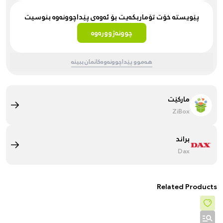
پێویستە خۆت تۆماربکەیت بۆ ئەوەی پێداچوونەوە بنوسیت
چوونەژوورەوە
هەموو پێداچوونەوەکانمان ببینە
مارکێت
ZiBox
براند
Dax
Related Products