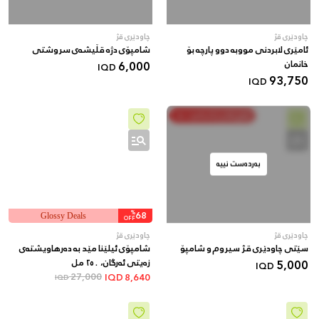
چاودێری قژ
چاودێری قژ
ئامێری لابردنی مووبە دوو پارچە بۆ
شامپۆی دژە قڵیشەی سروشتی
خانمان
6,000
IQD
93,750
IQD
خەرج بکە و پاشەکەوت بکە
بەردەست نییە
%
68
Glossy Deals
OFF
چاودێری قژ
چاودێری قژ
سێتی چاودێری قژ سیروم و شامپۆ
شامپۆی ئیلێنا مێد بە دەرهاویشتەی
5,000
زەیتی ئەرگان، ٢٥٠ مل
IQD
27,000
IQD
8,640
IQD