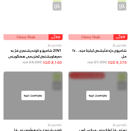
%
66
%
69
Glossy Deals
Glossy Deals
OFF
OFF
چاودێری قژ
چاودێری قژ
شامپۆی دژە قڵیشەی ئیلێنا مێد، ٢٥٠
2IN1 شامپۆ و کۆندیشنەری قژ بە
مل
دەرهاویشتەی ئەنزیمی هەنگوینی
27,000
سروشتی
24,000
IQD
8,160
IQD
8,370
IQD
IQD
خەرج بکە و پاشەکەوت بکە
بەردەست نییە
بەردەست نییە
چاودێری قژ
چاودێری قژ
زەیتی قژ لولکردنی میکس ئەپ
کۆندیشنەری دژە هەڵوەرینی قژ