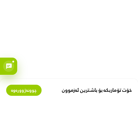
خۆت تۆماربکە بۆ باشترین ئەزموون
چوونەژوورەوە