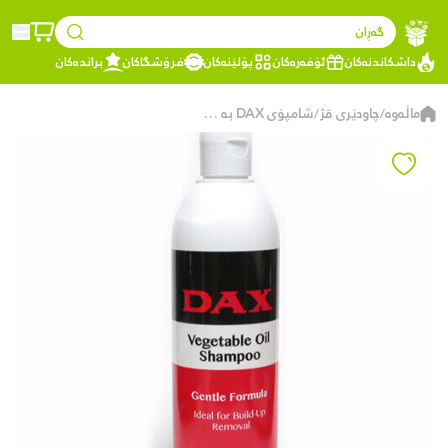
گەڕان
داشکاندنەکان
ئۆفەرەکان
پۆلێنەکان
فرۆشگاکان
براندەکان
ماڵەوە
چاودێری قژ
شامپۆی DAX بە ڕۆنی ڕووەک – فۆرمۆڵای نەرم – بۆ لابردنی چەوری و کۆبوونەوەی بەرهەمەکانی ستایلکردنی قژ – ٤١٤ مل
/
/