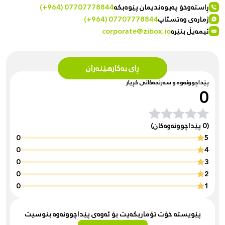
ڕاستەوخۆ پەیوەندیمان پێوەبکە
(+964) 07707778844
ژمارەی وەتسئاپ
(+964) 07707778844
ئیمەیڵ بنێرە
corporate@zibox.io
ڕای بەکارهێنەران
پێداچوونەوە و سەرنجەکانی کڕیار
0
(0 پێداچوونەوەکان)
0
5
0
4
0
3
0
2
0
1
پێویستە خۆت تۆماربکەیت بۆ ئەوەی پێداچوونەوە بنوسیت