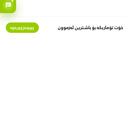
خۆت تۆماربکە بۆ باشترین ئەزموون
چوونەژوورەوە
بمانناسە
پارە لەگەڵ ئێمەدا پەیدا بکە
دەربارەی زیبۆکس
گرێبەستی فرۆشیار
پیشە
فرۆشتن لە زیبۆکس
ببە بە پەیوەندیدار
با هاوکارت بین
بەستەری بەسود
گواستنەوە و گەیاندن
یاسای کەسی