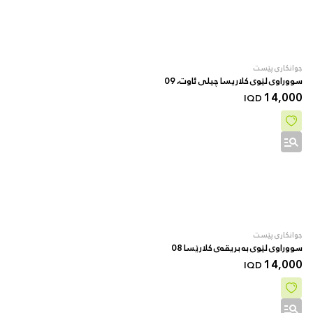
جوانکاری پێست
سووراوی لێوی کلاریسا چیلی ئاوت، 09
14,000
IQD
جوانکاری پێست
سووراوی لێوی بە بریقەی کلارێسا 08
14,000
IQD