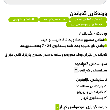
وردەکاری گەیاندن
ئێمە ٢٤/٧ گەیاندن دەکەین
سیاسەتی گەڕانەوە
ئاسایشی بازاڕکردن
خزمەتگوزاری بەردەوامی کڕیار
وردەکاری گەیاندن
لەگەڵ هەموو هەنگاوێک ئاگاداریت بۆ دێت
چاتی ناو ئەپ بە یەک نامە پشتگیری 24 / 7 بەدەستبهێنە.
گەیاندنی خێرای وەک هەورەبروسکە لە سەرانسەری پارێزگاکانی عێراق
سیاسەتی گەڕانەوە
سیاسەتی گەڕانەوە
?
ئاسایشی بازاڕکردن
✔ پارەدانی سەلامەت
✔ گەیاندنی پارێزراو
✔ پشتگیری کڕیار
خزمەتگوزاری بەردەوامی کڕیار
?