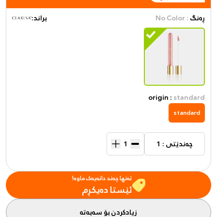
ڕەنگ
: No Color
براند:
origin :
standard
standard
چەندێتی : 1
تەنها چەند دانەیەک ماوە!
ئێستا دەیکڕم
زیادکردن بۆ سەبەتە