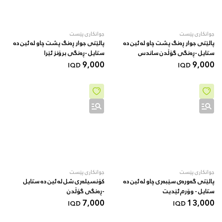
جوانکاری پێست
جوانکاری پێست
پالێتی جوار ڕەنگ پشت چاو لە ئین دە
پالێتی جوار ڕەنگ پشت چاو لە ئین دە
ستایل -ڕەنگی گۆڵدن ساندس
ستایل -ڕەنگی برۆنز ئێرا
9,000
9,000
IQD
IQD
جوانکاری پێست
جوانکاری پێست
پالێتی گەورەی سێبەری چاو لە ئین دە
کۆنسیلەری شل لە ئین دە ستایل
ستایل - وۆرم ئێدیت
-ڕەنگی گۆڵدن
7,000
13,000
IQD
IQD