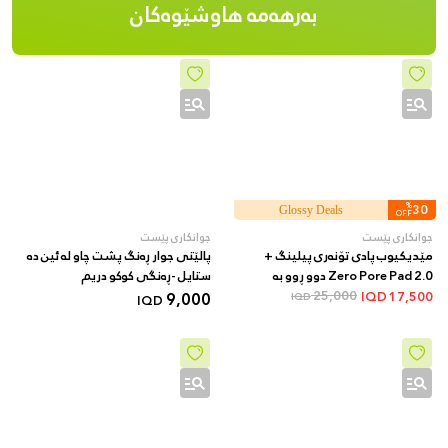
بەرهەمە هاوشێوەکان
%
30
Glossy Deals
OFF
جوانکاری پێست
جوانکاری پێست
مێدیکیوب پادی تۆنەری پیلینگ +
پالێتی جوار ڕەنگ پشت چاو لە ئین دە
Zero Pore Pad 2.0 دوو ڕوو بە
ستایل -ڕەنگی کوکو دریم
AHA/BHA + 70 دانە
25,000
9,000
IQD
17,500
IQD
IQD