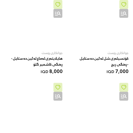
جوانکاری پێست
جوانکاری پێست
کۆنسیلەری شل لە ئین دە ستایل
هایلایتەری لەماع لە ئین دە ستایل -
-ڕەنگی ڕیچ
ڕەنگی کاشمیر گلۆ
8,000
7,000
IQD
IQD