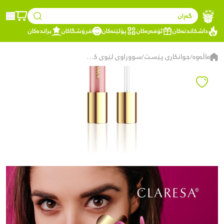
گەڕان
داشکاندنەکان
ئۆفەرەکان
پۆلێنەکان
فرۆشگاکان
براندەکان
ماڵەوە
جوانکاری پێست
سووراوی لێوی کلاریسا گلۆس، 07
/
/