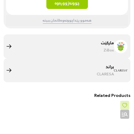
چوونەژوورەوە
هەموو پێداچوونەوەکانمان ببینە
مارکێت
ZiBox
براند
CLARESA
Related Products