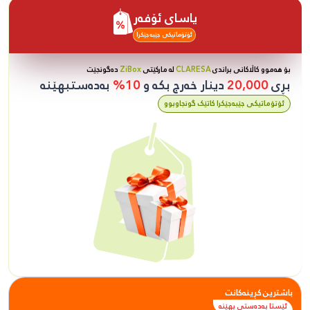
یاسای ئۆفەر
ئۆتۆماتیکی جێبەجێکرا
بۆ هەموو کاڵاکانی براندی
CLARESA
لە مارکێتی
ZiBox
دەگونجێت
بڕی
20,000
دینار خەرج بکە و
10%
بەدەستبهێنە
ئۆتۆماتیکی جێبەجێکرا کاتێک گونجاوبوو
باشترین کڕینەکانت
ئێستا بەدەستی بهێنە