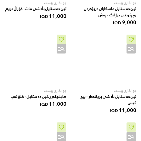
جوانکاری پێست
جوانکاری پێست
ئین دە ستایل ماسکارای درێژکردن
ئین دە ستایل بڵاشی مات - کۆراڵ دریم
وپڕکردنی برژانگ - ڕەش
11,000
IQD
9,000
IQD
جوانکاری پێست
جوانکاری پێست
ئین دە ستایل بڵاشی بریقەدار - پیچ
هایلایتەری ئین دە ستایل - گلۆ ئەپ
کیس
11,000
IQD
11,000
IQD