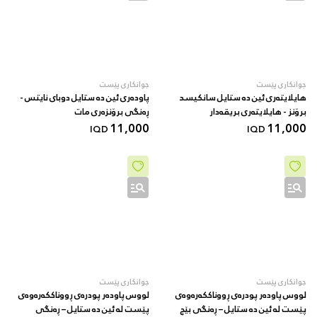
جوانکاری پێست
جوانکاری پێست
هایلایتەری ئین دە ستایل سانکیسد
پاودەری ئین دە ستایل دوبای نایتس -
برۆنز - هایلایتەری بریقەدار
ڕەنگی برۆنزەری مات
11,000
11,000
IQD
IQD
جوانکاری پێست
جوانکاری پێست
لووس پاودەر پودرەی ڕووناککەرەوەی
لووس پاودەر پودرەی ڕووناککەرەوەی
پێست لە ئین دە ستایل – ڕەنگی بێج
پێست لە ئین دە ستایل – ڕەنگی