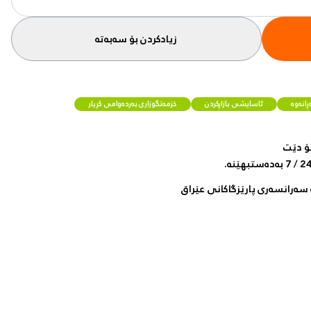
زیادکردن بۆ سەبەتە
انەوە
ئاسایشی بازاڕکردن
خزمەتگوزاری بەردەوامی کڕیار
ۆ دێت
سەرانسەری پارێزگاکانی عێراق