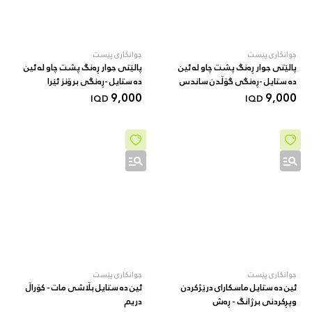
جوانکاری پێست
جوانکاری پێست
پالێتی جوار ڕەنگ پشت چاو لە ئین
پالێتی جوار ڕەنگ پشت چاو لە ئین
دە ستایل -ڕەنگی گۆڵدن ساندس
دە ستایل -ڕەنگی برۆنز ئێرا
9,000
9,000
IQD
IQD
جوانکاری پێست
جوانکاری پێست
ئین دە ستایل ماسکارای درێژکردن
ئین دە ستایل بڵاشی مات - کۆراڵ
وپڕکردنی برژانگ - ڕەش
دریم