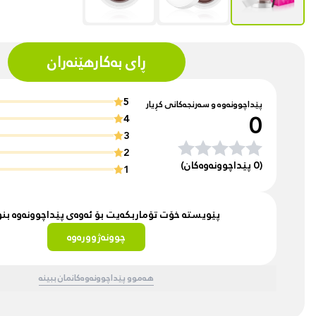
ڕای بەکارهێنەران
5
پێداچوونەوە و سەرنجەکانی کڕیار
0
4
3
2
(0 پێداچوونەوەکان)
1
پێویستە خۆت تۆماربکەیت بۆ ئەوەی پێداچوونەوە ب
چوونەژوورەوە
هەموو پێداچوونەوەکانمان ببینە