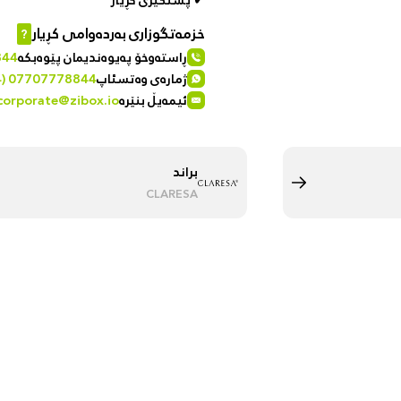
✔ پشتگیری کڕیار
خزمەتگوزاری بەردەوامی کڕیار
?
ڕاستەوخۆ پەیوەندیمان پێوەبکە
844
ژمارەی وەتسئاپ
4) 07707778844
ئیمەیڵ بنێرە
corporate@zibox.io
براند
CLARESA