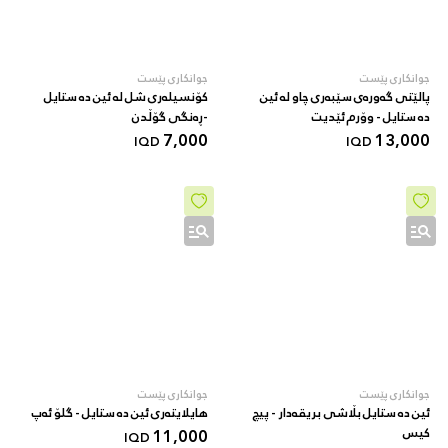
جوانکاری پێست
جوانکاری پێست
پالێتی گەورەی سێبەری چاو لە ئین
کۆنسیلەری شل لە ئین دە ستایل
دە ستایل - وۆرم ئێدیت
-ڕەنگی گۆڵدن
7,000
13,000
IQD
IQD
جوانکاری پێست
جوانکاری پێست
ئین دە ستایل بڵاشی بریقەدار - پیچ
هایلایتەری ئین دە ستایل - گلۆ ئەپ
کیس
11,000
IQD