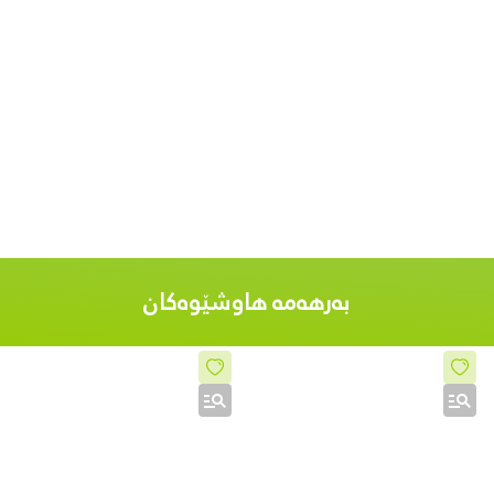
بەرهەمە هاوشێوەکان