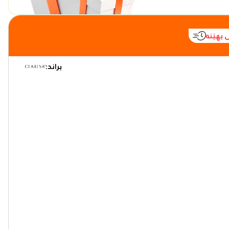
 بهێنە
براند: