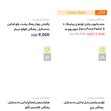
%
30
Glossy Deals
OFF
جوانکاری پێست
جوانکاری پێست
مێدیکیوب پادی تۆنەری پیلینگ +
پالێتی جوار ڕەنگ پشت چاو لە ئین
Zero Pore Pad 2.0 دوو ڕوو بە
دە ستایل -ڕەنگی کوکو دریم
AHA/BHA + 70 دانە
25,000
9,000
IQD
17,500
IQD
IQD
جوانکاری پێست
جوانکاری پێست
کۆنسیلەری شل لە ئین دە ستایل
هایلایتەری لەماع لە ئین دە ستایل -
-ڕەنگی ڕیچ
ڕەنگی کاشمیر گلۆ