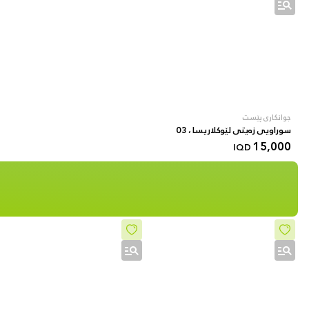
جوانکاری پێست
سوراویی زەیتی لێوکلاریسا ، 03
15,000
IQD