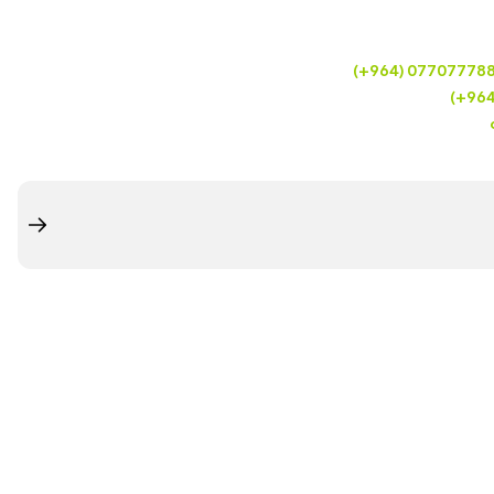
(+964) 07707778
(+96