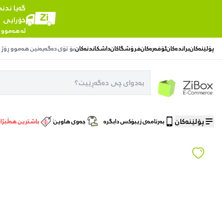
گەیا ندن
خۆرایی
لە هەموو 
پۆلێنەکان
براندەکان
ئۆفەرەکان
فرۆشگاکان
داشکاندنەکان
بۆ تۆی دەگەیەنین
هەموو ڕۆژ
پۆلێنەکان
بەرنامەی زیبۆکس دابگرە
جەوی هاوین
باشترین هەڵبژا
ماڵەوە
/
جوانکاری پێست
/
CLARESA LONG LASTING EYEBROW POMADE NOW BRO(W)! 11 LIGHT BROWN