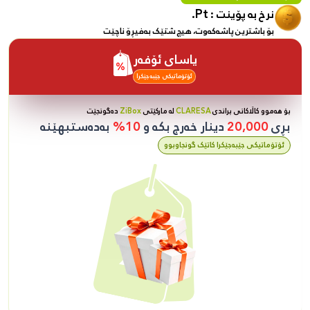
Pt.
نرخ بە پۆینت :
بۆ باشترین پاشەکەوت، هیچ شتێک بەفیڕۆ ناچێت
یاسای ئۆفەر
ئۆتۆماتیکی جێبەجێکرا
بۆ هەموو کاڵاکانی براندی
CLARESA
لە مارکێتی
ZiBox
دەگونجێت
بڕی
20,000
دینار خەرج بکە و
10%
بەدەستبهێنە
ئۆتۆماتیکی جێبەجێکرا کاتێک گونجاوبوو