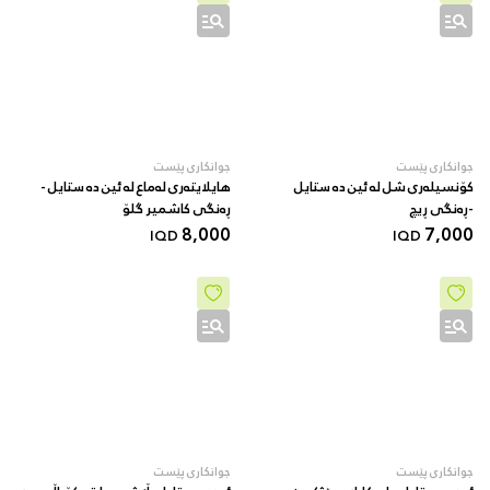
جوانکاری پێست
جوانکاری پێست
کۆنسیلەری شل لە ئین دە ستایل
هایلایتەری لەماع لە ئین دە ستایل -
-ڕەنگی ڕیچ
ڕەنگی کاشمیر گلۆ
8,000
7,000
IQD
IQD
جوانکاری پێست
جوانکاری پێست