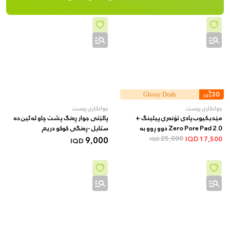
%
30
Glossy Deals
OFF
جوانکاری پێست
جوانکاری پێست
مێدیکیوب پادی تۆنەری پیلینگ +
پالێتی جوار ڕەنگ پشت چاو لە ئین دە
Zero Pore Pad 2.0 دوو ڕوو بە
ستایل -ڕەنگی کوکو دریم
AHA/BHA + 70 دانە
25,000
9,000
IQD
17,500
IQD
IQD