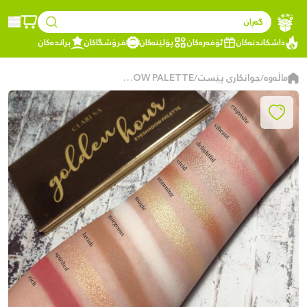
گەڕان
داشکاندنەکان
ئۆفەرەکان
پۆلێنەکان
فرۆشگاکان
براندەکان
ماڵەوە
جوانکاری پێست
CLARESA GOLDEN HOUR EYESHADOW PALETTE
/
/