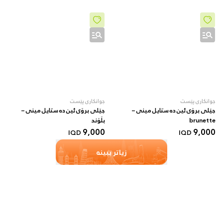
جوانکاری پێست
جوانکاری پێست
جێلی برۆی ئین دە ستایل مینی –
جێلی برۆی ئین دە ستایل مینی –
brunette
بڵۆند
9,000
9,000
IQD
IQD
زیاتر ببینە