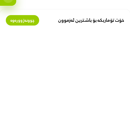
خۆت تۆماربکە بۆ باشترین ئەزموون
چوونەژوورەوە
بمانناسە
پارە لەگەڵ ئێمەدا پەیدا بکە
دەربارەی زیبۆکس
گرێبەستی فرۆشیار
پیشە
فرۆشتن لە زیبۆکس
ببە بە پەیوەندیدار
با هاوکارت بین
بەستەری بەسود
گواستنەوە و گەیاندن
یاسای کەسی
گەڕانەوە و گۆڕینەوە
یاسای بەکارهێنان