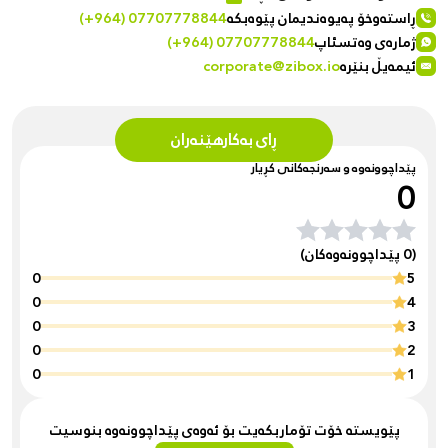
ڕاستەوخۆ پەیوەندیمان پێوەبکە
(+964) 07707778844
ژمارەی وەتسئاپ
(+964) 07707778844
ئیمەیڵ بنێرە
corporate@zibox.io
ڕای بەکارهێنەران
پێداچوونەوە و سەرنجەکانی کڕیار
0
(0 پێداچوونەوەکان)
0
5
0
4
0
3
0
2
0
1
پێویستە خۆت تۆماربکەیت بۆ ئەوەی پێداچوونەوە بنوسیت