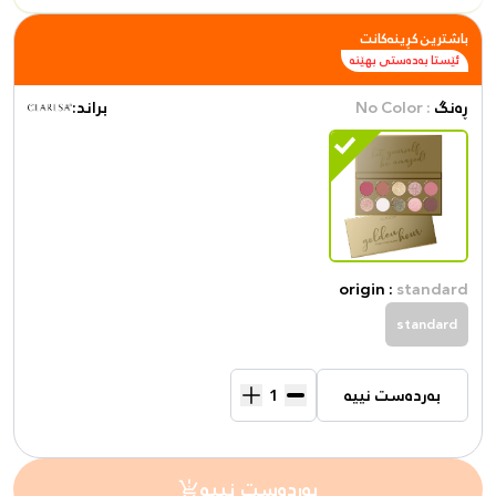
باشترین کڕینەکانت
ئێستا بەدەستی بهێنە
ڕەنگ
: No Color
براند:
origin :
standard
standard
بەردەست نییە
بەردەست نییە