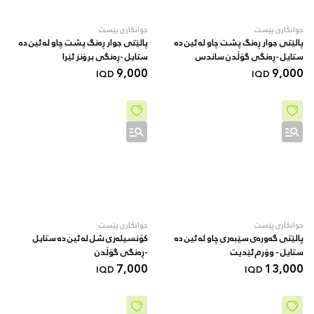
جوانکاری پێست
جوانکاری پێست
پالێتی جوار ڕەنگ پشت چاو لە ئین دە
پالێتی جوار ڕەنگ پشت چاو لە ئین دە
ستایل -ڕەنگی گۆڵدن ساندس
ستایل -ڕەنگی برۆنز ئێرا
9,000
9,000
IQD
IQD
جوانکاری پێست
جوانکاری پێست
پالێتی گەورەی سێبەری چاو لە ئین دە
کۆنسیلەری شل لە ئین دە ستایل
ستایل - وۆرم ئێدیت
-ڕەنگی گۆڵدن
7,000
13,000
IQD
IQD