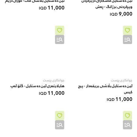
ئین دە ستایل ماسکارای درێژکردن
ئین دە ستایل بڵاشی مات - کۆراڵ دریم
وپڕکردنی برژانگ - ڕەش
11,000
IQD
9,000
IQD
جوانکاری پێست
جوانکاری پێست
ئین دە ستایل بڵاشی بریقەدار - پیچ
هایلایتەری ئین دە ستایل - گلۆ ئەپ
کیس
11,000
IQD
11,000
IQD