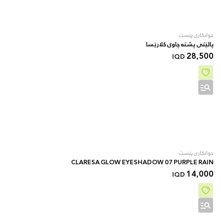
جوانکاری پێست
پالێتی پشتە چاوی کلارێسا
28,500
IQD
جوانکاری پێست
CLARESA GLOW EYESHADOW 07 PURPLE RAIN
14,000
IQD