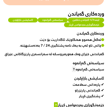
وردەکاری گەیاندن
ئێمە ٢٤/٧ گەیاندن دەکەین
سیاسەتی گەڕانەوە
ئاسایشی بازاڕکردن
خزمەتگوزاری بەردەوامی کڕیار
وردەکاری گەیاندن
لەگەڵ هەموو هەنگاوێک ئاگاداریت بۆ دێت
چاتی ناو ئەپ بە یەک نامە پشتگیری 24 / 7 بەدەستبهێنە.
گەیاندنی خێرای وەک هەورەبروسکە لە سەرانسەری پارێزگاکانی عێراق
سیاسەتی گەڕانەوە
سیاسەتی گەڕانەوە
?
ئاسایشی بازاڕکردن
✔ پارەدانی سەلامەت
✔ گەیاندنی پارێزراو
✔ پشتگیری کڕیار
خزمەتگوزاری بەردەوامی کڕیار
?