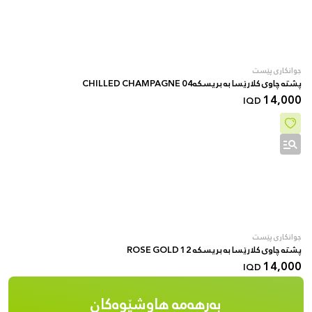
جوانکاری پێست
پشتە چاوی کلارێسا بە بریسکە04 CHILLED CHAMPAGNE
14,000
IQD
جوانکاری پێست
پشتە چاوی کلارێسا بە بریسکە 12 ROSE GOLD
14,000
IQD
بەرهەمە هاوشێوەکان