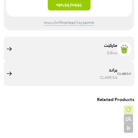
چوونەژوورەوە
هەموو پێداچوونەوەکانمان ببینە
مارکێت
ZiBox
براند
CLARESA
Related Products