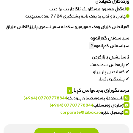
وردەکاری گەیاندن
لەگەڵ هەموو هەنگاوێک ئاگاداریت بۆ دێت
چاتی ناو ئەپ بە یەک نامە پشتگیری 24 / 7 بەدەستبهێنە.
گەیاندنی خێرای وەک هەورەبروسکە لە سەرانسەری پارێزگاکانی عێراق
سیاسەتی گەڕانەوە
سیاسەتی گەڕانەوە
?
ئاسایشی بازاڕکردن
✔ پارەدانی سەلامەت
✔ گەیاندنی پارێزراو
✔ پشتگیری کڕیار
خزمەتگوزاری بەردەوامی کڕیار
?
ڕاستەوخۆ پەیوەندیمان پێوەبکە
(+964) 07707778844
ژمارەی وەتسئاپ
(+964) 07707778844
ئیمەیڵ بنێرە
corporate@zibox.io