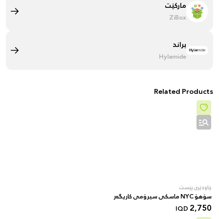
مارکێت
ZiBox
براند
Hylamide
Related Products
چاودێری پێست
سۆهۆ NYC ماسکی سیرۆمی کاریگەر
2,750
IQD