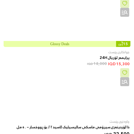
%
15
Glossy Deals
OFF
جوانکاری پێست
پرایمەر لۆریال 24H
18,000
IQD
15,300
IQD
چاودێری پێست
ذا ئۆردینەری سیرۆمی ماسکی سالیسیلیک ئاسید ٢٪ بۆ ڕووخسار – ٥٠ مل