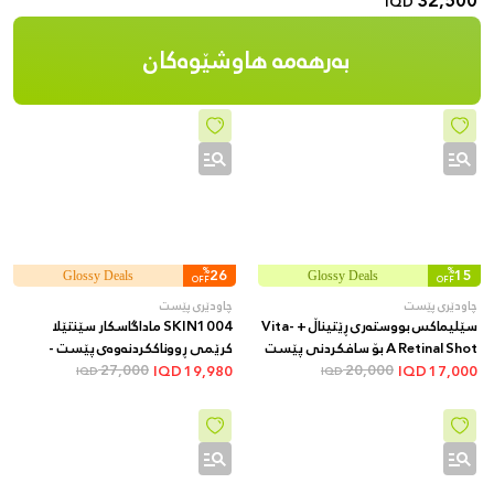
32,500
IQD
بەرهەمە هاوشێوەکان
%
26
%
15
Glossy Deals
Glossy Deals
OFF
OFF
چاودێری پێست
چاودێری پێست
سێلیماکس بووستەری ڕێتیناڵ + Vita-
SKIN1004 ماداگاسکار سێنتێلا
A Retinal Shot بۆ سافکردنی پێست
کرێمی ڕووناککردنەوەی پێست -
20,000
و کەمکردنەوەی کونەکان و هێڵە
27,000
پێست نەمدار و ئارام دەکاتەوە و
IQD
19,980
IQD
17,000
IQD
IQD
وردەکان + 15 مل
یارمەتیدەرە بۆ یەکخستنی ڕەنگی
پێست و کەمکردنەوەی لکە و
تۆخییەکانی پێست، 75 مل