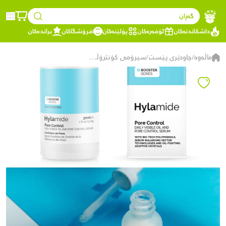
گەڕان
داشکاندنەکان
ئۆفەرەکان
پۆلێنەکان
فرۆشگاکان
براندەکان
ماڵەوە
چاودێری پێست
سیرۆمی کۆنترۆڵکردنی کونیلەکان
/
/