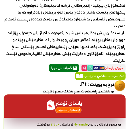
تەکنەلۆژیای پێپتید (زنجیرەکانی ترشە ئەمینیەکان) دەرکەوتنی
پێکهاتەی پێست باشتر دەکەن بەبێ ئەو بریقەی زیادکراوە کە بە
شێوەیەکی ئاسایی بە شێوازە بەدیلەکانی نوێکردنەوەی پێست ئەنجام
دەدرێت.
ئاراستەکان پێش بەکارهێنانی شێدارکەرەوە، ماکیاژ یان دژەخۆر، ڕۆژانە
دوو جار بەکاریبهێنە. ئەگەر خوران ڕوویدا، واز لە بەکارهێنان بهێنە و
ڕاوێژ بە پزیشک بکە. تەنها بەپێی ڕێنماییەکان لەسەر پێستی ساخ
بەکاریبهێنە. ئامۆژگاری دەکرێت پێش بەکارهێنان تاقیکردنەوەی تێست
بکرێت.
جۆری پارەدان
گەیاندنی خێرا
ئەم بەرهەمە ناگەڕێندرێتەوە
?
Pt.
نرخ بە پۆینت :
بۆ باشترین پاشەکەوت، هیچ شتێک بەفیڕۆ ناچێت
یاسای ئۆفەر
ئۆتۆماتیکی جێبەجێکرا
بۆ هەموو کاڵاکانی براندی
Hylamide
لە مارکێتی
ZiBox
دەگونجێت