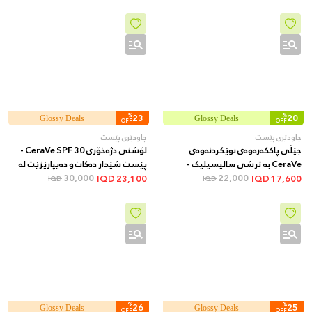
ڕەنگی پێست و کەمکردنەوەی لکە و
تۆخییەکانی پێست، 100 مل
%
23
%
20
Glossy Deals
Glossy Deals
OFF
OFF
چاودێری پێست
چاودێری پێست
جێڵی پاککەرەوەی نوێکردنەوەی
لۆشنی دژەخۆری CeraVe SPF 30 -
CeraVe بە ترشی سالیسیلیک -
پێست شێدار دەکات و دەیپارێزێت لە
22,000
پاککردنەوە و قڵیشاندنی پێست بۆ
تیشکی خۆر، 52 مل
30,000
IQD
23,100
IQD
17,600
IQD
IQD
باشترکردن و نەرمکردنی پێکهاتەی
پێست، 237 مل
%
26
%
25
Glossy Deals
Glossy Deals
OFF
OFF