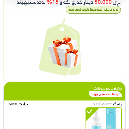
بڕی
50,000
دینار خەرج بکە و
15%
بەدەستبهێنە
ئۆتۆماتیکی جێبەجێکرا کاتێک گونجاوبوو
باشترین کڕینەکانت
ئێستا بەدەستی بهێنە
ڕەنگ
: No Color
براند: