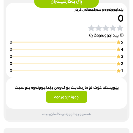
ڕای بەکارهێنەران
پێداچوونەوە و سەرنجەکانی کڕیار
0
(0 پێداچوونەوەکان)
0
5
0
4
0
3
0
2
0
1
پێویستە خۆت تۆماربکەیت بۆ ئەوەی پێداچوونەوە بنوسیت
چوونەژوورەوە
هەموو پێداچوونەوەکانمان ببینە