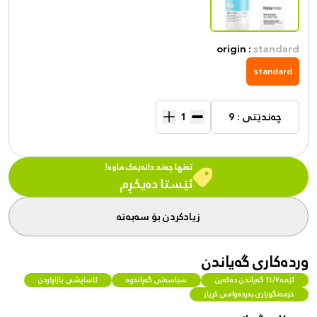
origin :
standard
standard
چەندێتی : 9
تەنها چەند دانەیەک ماوە!
ئێستا دەیکڕم
زیادکردن بۆ سەبەتە
وردەکاری گەیاندن
ئێمە ٢٤/٧ گەیاندن دەکەین
سیاسەتی گەڕانەوە
ئاسایشی بازاڕکردن
خزمەتگوزاری بەردەوامی کڕیار