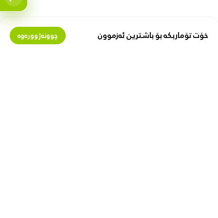
خۆت تۆماربکە بۆ باشترین ئەزموون
چوونەژوورەوە
بمانناسە
پارە لەگەڵ ئێمەدا پەیدا بکە
دەربارەی زیبۆکس
گرێبەستی فرۆشیار
پیشە
فرۆشتن لە زیبۆکس
ببە بە پەیوەندیدار
با هاوکارت بین
بەستەری بەسود
گواستنەوە و گەیاندن
یاسای کەسی
گەڕانەوە و گۆڕینەوە
یاسای بەکارهێنان