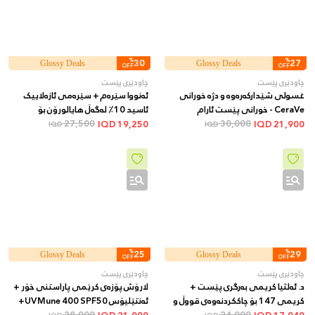
%
30
%
27
Glossy Deals
Glossy Deals
OFF
OFF
چاودێری پێست
چاودێری پێست
غسولی شێدارکەرەوە و دژە خورانی
ئەنووا سێرەم + سێرەمی ئازەلاییک
CeraVe - خورانی پێست ئارام
ئاسید 10٪ لەگەڵ هایالورۆن بۆ
30,000
دەکاتەوە و شێدارییەکی درێژخایەن
27,500
نەرمکردنەوە و سووربوونەوەی پێست
IQD
19,250
IQD
21,900
IQD
IQD
دابین دەکات، 473 مل
+ 30 مل
%
25
%
29
Glossy Deals
Glossy Deals
OFF
OFF
چاودێری پێست
چاودێری پێست
د. ئەلثیا کریمی بەرگری پێست +
لارۆش پۆزەی کرێمی پاراستنی خۆر +
کریمی 147 بۆ چاککردنەوەی قووڵ و
ئەنتێلیۆس UVMune 400 SPF50+