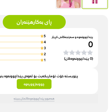
ڕای بەکارهێنەران
5
پێداچوونەوە و سەرنجەکانی کڕیار
0
4
3
2
(0 پێداچوونەوەکان)
1
پێویستە خۆت تۆماربکەیت بۆ ئەوەی پێداچوونەوە ب
چوونەژوورەوە
هەموو پێداچوونەوەکانمان ببینە