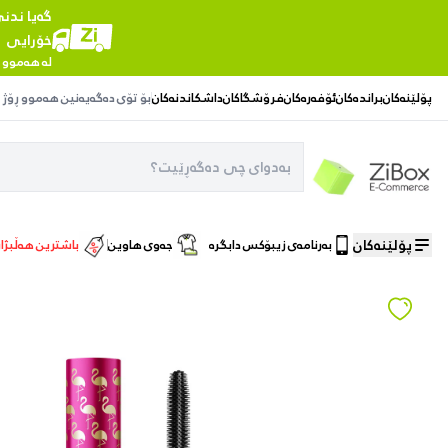
گەیا ندن
خۆرایی
لە هەموو 
پۆلێنەکان
براندەکان
ئۆفەرەکان
فرۆشگاکان
داشکاندنەکان
بۆ تۆی دەگەیەنین
هەموو ڕۆژ
پۆلێنەکان
بەرنامەی زیبۆکس دابگرە
جەوی هاوین
باشترین هەڵبژا
ماڵەوە
/
جوانکاری پێست
/
ماسکارای ڕەشی كلاريسا