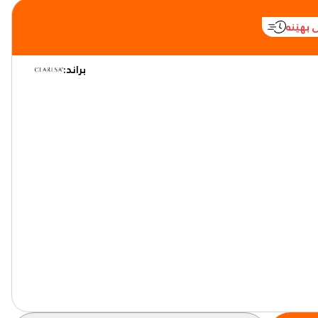
 بهێنە
براند: