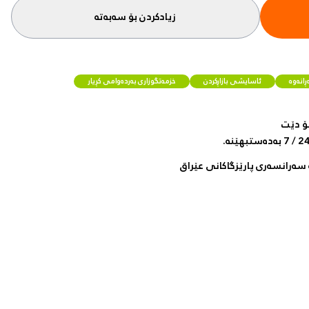
زیادکردن بۆ سەبەتە
انەوە
ئاسایشی بازاڕکردن
خزمەتگوزاری بەردەوامی کڕیار
ۆ دێت
سەرانسەری پارێزگاکانی عێراق