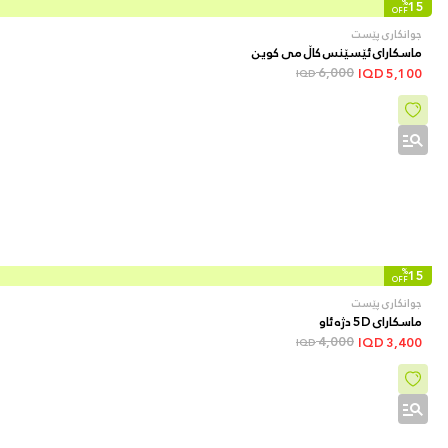
%
15
OFF
جوانکاری پێست
ماسکارای ئێسێنس کاڵ می کوین
6,000
IQD
5,100
IQD
%
15
OFF
جوانکاری پێست
ماسکارای 5D دژە ئاو
4,000
IQD
3,400
IQD