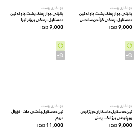
جوانکاری پێست
جوانکاری پێست
پالێتی جوار ڕەنگ پشت چاو لە ئین
پالێتی جوار ڕەنگ پشت چاو لە ئین
دە ستایل -ڕەنگی گۆڵدن ساندس
دە ستایل -ڕەنگی برۆنز ئێرا
9,000
9,000
IQD
IQD
جوانکاری پێست
جوانکاری پێست
ئین دە ستایل ماسکارای درێژکردن
ئین دە ستایل بڵاشی مات - کۆراڵ
وپڕکردنی برژانگ - ڕەش
دریم
11,000
9,000
IQD
IQD