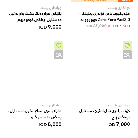
OFF
جوانکاری پێست
جوانکاری پێست
مێدیکیوب پادی تۆنەری پیلینگ +
پالێتی جوار ڕەنگ پشت چاو لە ئین
Zero Pore Pad 2.0 دوو ڕوو بە
دە ستایل -ڕەنگی کوکو دریم
AHA/BHA + 70 دانە
25,000
9,000
IQD
17,500
IQD
IQD
جوانکاری پێست
جوانکاری پێست
کۆنسیلەری شل لە ئین دە ستایل
هایلایتەری لەماع لە ئین دە ستایل -
-ڕەنگی ڕیچ
ڕەنگی کاشمیر گلۆ
8,000
7,000
IQD
IQD