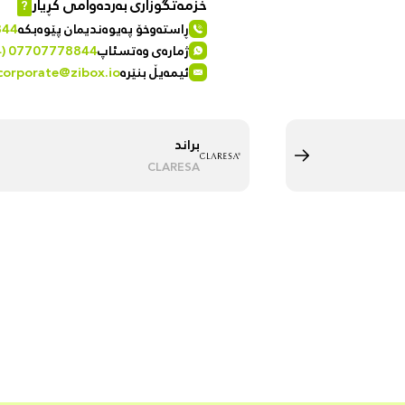
خزمەتگوزاری بەردەوامی کڕیار
?
ڕاستەوخۆ پەیوەندیمان پێوەبکە
844
ژمارەی وەتسئاپ
4) 07707778844
ئیمەیڵ بنێرە
corporate@zibox.io
براند
CLARESA