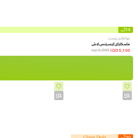
%
15
OFF
جوانکاری پێست
ماسکارای ئێسێنس لاش
6,000
IQD
5,100
IQD
%
30
Glossy Deals