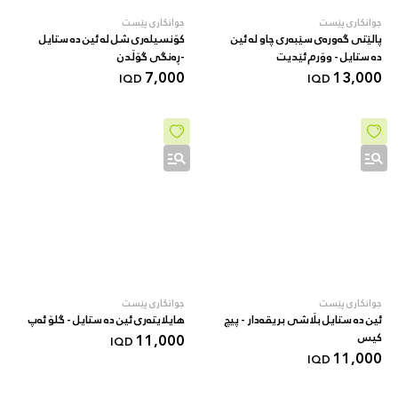
جوانکاری پێست
جوانکاری پێست
پالێتی گەورەی سێبەری چاو لە ئین
کۆنسیلەری شل لە ئین دە ستایل
دە ستایل - وۆرم ئێدیت
-ڕەنگی گۆڵدن
7,000
13,000
IQD
IQD
جوانکاری پێست
جوانکاری پێست
ئین دە ستایل بڵاشی بریقەدار - پیچ
هایلایتەری ئین دە ستایل - گلۆ ئەپ
کیس
11,000
IQD
11,000
IQD