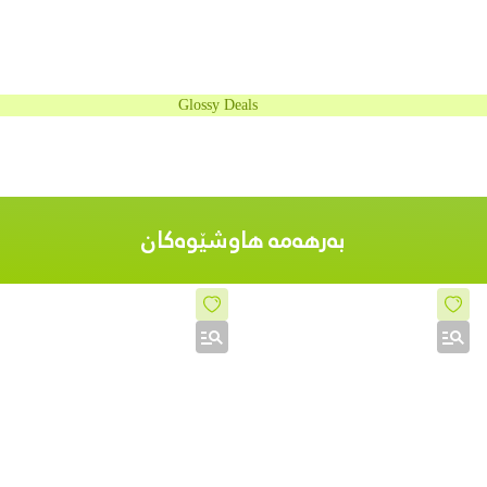
Glossy Deals
بەرهەمە هاوشێوەکان