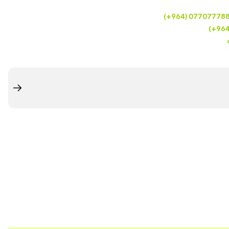
(+964) 07707778
(+96