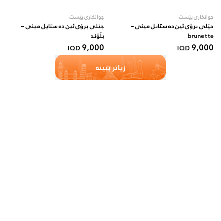
جوانکاری پێست
جوانکاری پێست
جێلی برۆی ئین دە ستایل مینی –
جێلی برۆی ئین دە ستایل مینی –
brunette
بڵۆند
9,000
9,000
IQD
IQD
زیاتر ببینە