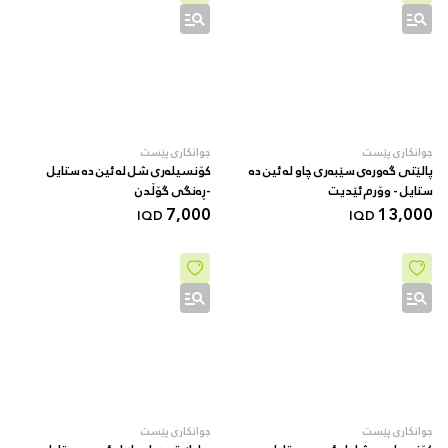
جوانکاری پێست
جوانکاری پێست
پالێتی گەورەی سێبەری چاو لە ئین دە
کۆنسیلەری شل لە ئین دە ستایل
ستایل - وۆرم ئێدیت
-ڕەنگی گۆڵدن
7,000
13,000
IQD
IQD
جوانکاری پێست
جوانکاری پێست