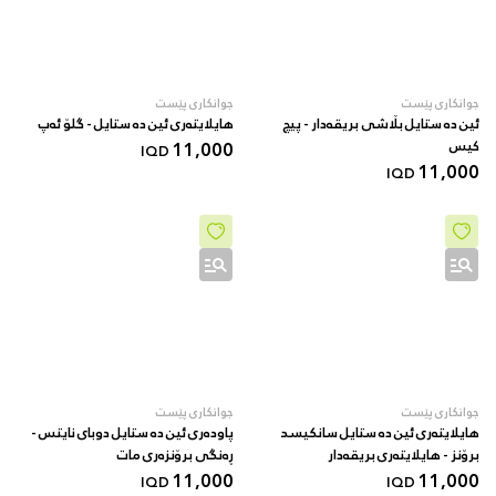
جوانکاری پێست
جوانکاری پێست
ئین دە ستایل بڵاشی بریقەدار - پیچ
هایلایتەری ئین دە ستایل - گلۆ ئەپ
کیس
11,000
IQD
11,000
IQD
جوانکاری پێست
جوانکاری پێست
هایلایتەری ئین دە ستایل سانکیسد
پاودەری ئین دە ستایل دوبای نایتس -
برۆنز - هایلایتەری بریقەدار
ڕەنگی برۆنزەری مات
11,000
11,000
IQD
IQD