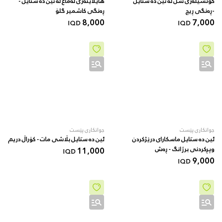
کۆنسیلەری شل لە ئین دە ستایل
هایلایتەری لەماع لە ئین دە ستایل -
-ڕەنگی ڕیچ
ڕەنگی کاشمیر گلۆ
8,000
7,000
IQD
IQD
جوانکاری پێست
جوانکاری پێست
ئین دە ستایل ماسکارای درێژکردن
ئین دە ستایل بڵاشی مات - کۆراڵ دریم
وپڕکردنی برژانگ - ڕەش
11,000
IQD
9,000
IQD