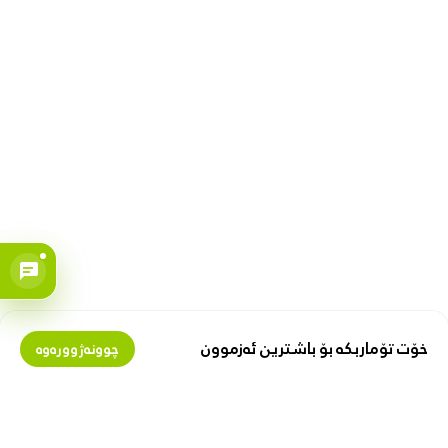
خۆت تۆماربکە بۆ باشترین ئەزموون
چوونەژوورەوە