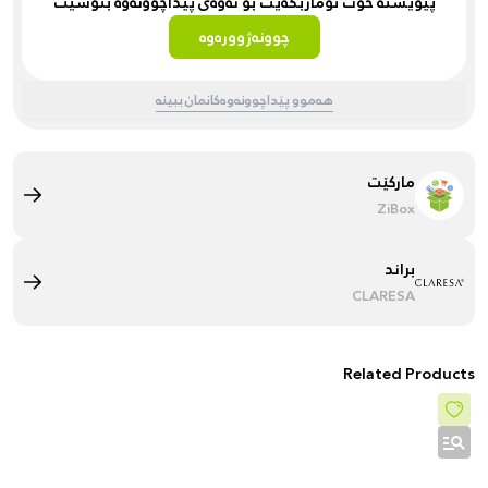
پێویستە خۆت تۆماربکەیت بۆ ئەوەی پێداچوونەوە بنوسیت
چوونەژوورەوە
هەموو پێداچوونەوەکانمان ببینە
مارکێت
ZiBox
براند
CLARESA
Related Products