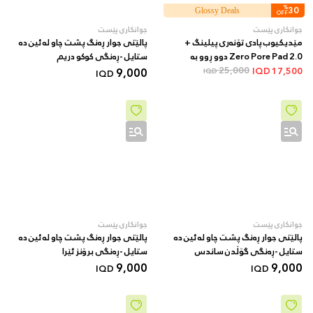
%
30
Glossy Deals
OFF
جوانکاری پێست
جوانکاری پێست
مێدیکیوب پادی تۆنەری پیلینگ +
پالێتی جوار ڕەنگ پشت چاو لە ئین دە
Zero Pore Pad 2.0 دوو ڕوو بە
ستایل -ڕەنگی کوکو دریم
AHA/BHA + 70 دانە
25,000
9,000
IQD
17,500
IQD
IQD
جوانکاری پێست
جوانکاری پێست
پالێتی جوار ڕەنگ پشت چاو لە ئین دە
پالێتی جوار ڕەنگ پشت چاو لە ئین دە
ستایل -ڕەنگی گۆڵدن ساندس
ستایل -ڕەنگی برۆنز ئێرا
9,000
9,000
IQD
IQD