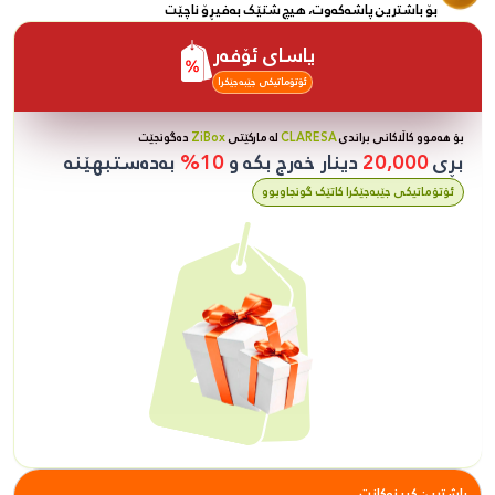
بۆ باشترین پاشەکەوت، هیچ شتێک بەفیڕۆ ناچێت
یاسای ئۆفەر
ئۆتۆماتیکی جێبەجێکرا
بۆ هەموو کاڵاکانی براندی
CLARESA
لە مارکێتی
ZiBox
دەگونجێت
بڕی
20,000
دینار خەرج بکە و
10%
بەدەستبهێنە
ئۆتۆماتیکی جێبەجێکرا کاتێک گونجاوبوو
باشترین کڕینەکانت