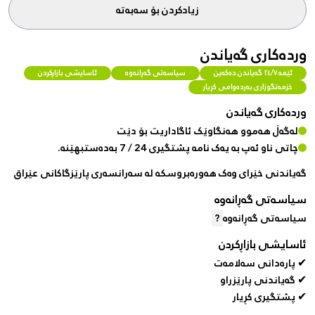
زیادکردن بۆ سەبەتە
وردەکاری گەیاندن
ئێمە ٢٤/٧ گەیاندن دەکەین
سیاسەتی گەڕانەوە
ئاسایشی بازاڕکردن
خزمەتگوزاری بەردەوامی کڕیار
وردەکاری گەیاندن
لەگەڵ هەموو هەنگاوێک ئاگاداریت بۆ دێت
چاتی ناو ئەپ بە یەک نامە پشتگیری 24 / 7 بەدەستبهێنە.
گەیاندنی خێرای وەک هەورەبروسکە لە سەرانسەری پارێزگاکانی عێراق
سیاسەتی گەڕانەوە
سیاسەتی گەڕانەوە
?
ئاسایشی بازاڕکردن
✔ پارەدانی سەلامەت
✔ گەیاندنی پارێزراو
✔ پشتگیری کڕیار