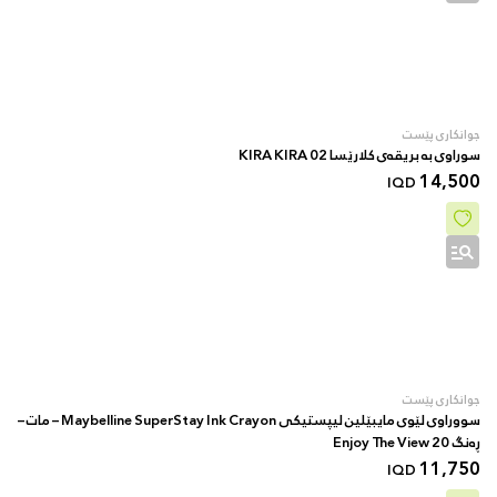
جوانکاری پێست
سوراوی بە بریقەی کلارێسا 02 KIRA KIRA
14,500
IQD
جوانکاری پێست
سووراوی لێوی مایبێلین لیپستیکی Maybelline SuperStay Ink Crayon – مات –
ڕەنگ 20 Enjoy The View
11,750
IQD