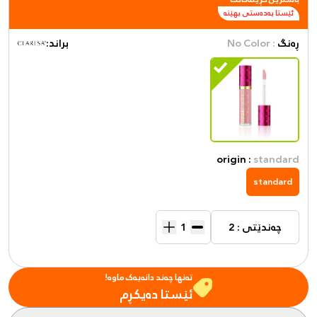
ئێستا بەدەستی بهێنە
ڕەنگ
: No Color
براند:
origin :
standard
standard
چەندێتی : 2
تەنها چەند دانەیەک ماوە!
ئێستا دەیکڕم