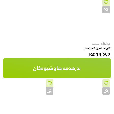
جوانکاری پێست
ئای لاینەری کلارێسا
14,500
IQD
بەرهەمە هاوشێوەکان