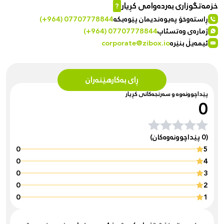
خزمەتگوزاری بەردەوامی کڕیار
?
ڕاستەوخۆ پەیوەندیمان پێوەبکە
(+964) 07707778844
ژمارەی وەتسئاپ
(+964) 07707778844
ئیمەیڵ بنێرە
corporate@zibox.io
ڕای بەکارهێنەران
پێداچوونەوە و سەرنجەکانی کڕیار
0
(0 پێداچوونەوەکان)
0
5
0
4
0
3
0
2
0
1