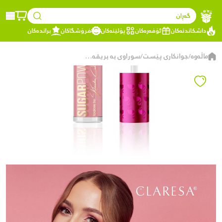
گەڕان
داشکاندنەکان
ئۆفەرەکان
پۆلێنەکان
فرۆشگاکان
براندەکان
ماڵەوە
جوانکاری پێست
سوراوی بە بریقەی کلارێسا 04 PINKOBELLO
/
/