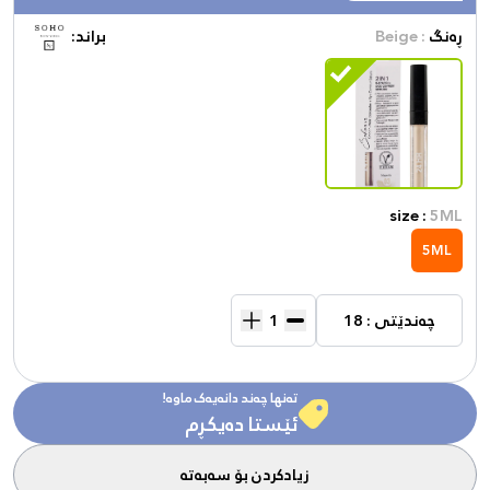
ڕەنگ
: Beige
براند:
size :
5ML
5ML
چەندێتی : 18
تەنها چەند دانەیەک ماوە!
ئێستا دەیکڕم
زیادکردن بۆ سەبەتە