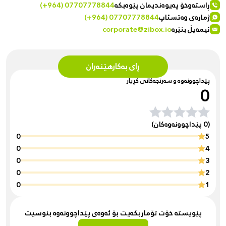
ڕاستەوخۆ پەیوەندیمان پێوەبکە
(+964) 07707778844
ژمارەی وەتسئاپ
(+964) 07707778844
ئیمەیڵ بنێرە
corporate@zibox.io
ڕای بەکارهێنەران
پێداچوونەوە و سەرنجەکانی کڕیار
0
(0 پێداچوونەوەکان)
0
5
0
4
0
3
0
2
0
1
پێویستە خۆت تۆماربکەیت بۆ ئەوەی پێداچوونەوە بنوسیت