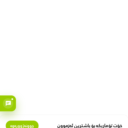
خۆت تۆماربکە بۆ باشترین ئەزموون
چوونەژوورەوە