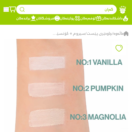
گەڕان
داشکاندنەکان
ئۆفەرەکان
پۆلێنەکان
فرۆشگاکان
براندەکان
ماڵەوە
چاودێری پێست
سیروم + کۆنسێلەر بۆ کێشانی ژێر چاو -03
/
/