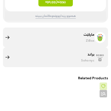
چوونەژوورەوە
هەموو پێداچوونەوەکانمان ببینە
مارکێت
ZiBox
براند
Soho nyc
Related Products