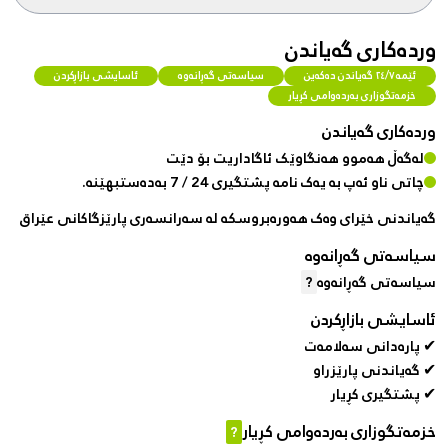
وردەکاری گەیاندن
ئێمە ٢٤/٧ گەیاندن دەکەین
سیاسەتی گەڕانەوە
ئاسایشی بازاڕکردن
خزمەتگوزاری بەردەوامی کڕیار
وردەکاری گەیاندن
لەگەڵ هەموو هەنگاوێک ئاگاداریت بۆ دێت
چاتی ناو ئەپ بە یەک نامە پشتگیری 24 / 7 بەدەستبهێنە.
گەیاندنی خێرای وەک هەورەبروسکە لە سەرانسەری پارێزگاکانی عێراق
سیاسەتی گەڕانەوە
سیاسەتی گەڕانەوە
?
ئاسایشی بازاڕکردن
✔ پارەدانی سەلامەت
✔ گەیاندنی پارێزراو
✔ پشتگیری کڕیار
خزمەتگوزاری بەردەوامی کڕیار
?