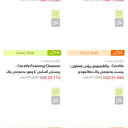
IQD
IQD
دەکاتەوە. 100 مل
%
19
%
22
Glossy Deals
Glossy Deals
OFF
OFF
چاودێری پێست
چاودێری پێست
CeraVe - پاککەرەوەی ڕۆنی کەفاوی -
CeraVe Foaming Cleanser -
پێست بە نەرمی پاک دەکاتەوە و
پێستی ئاسایی تا چەور بە نەرمی پاک
27,000
شێداری دەکات بەبێ ئەوەی پاشماوەی
31,000
دەکاتەوە و بەبێ وشکبوونەوە ڕۆن
IQD
25,110
IQD
21,060
IQD
IQD
چەور بەجێبهێڵێت، 473 مل
لادەبات، 473 مل