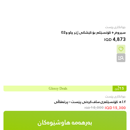
جوانکاری پێست
سیروم + کۆنسێلەر بۆ کێشانی ژێر چاو و02
4,873
IQD
%
15
Glossy Deals
OFF
جوانکاری پێست
e.l.f. کۆنسێلەری ساف کردنی پێست – پرتەقاڵی
18,000
IQD
15,300
IQD
بەرهەمە هاوشێوەکان