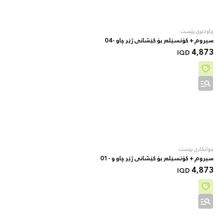
چاودێری پێست
سیروم + کۆنسێلەر بۆ کێشانی ژێر چاو -04
4,873
IQD
جوانکاری پێست
سیروم + کۆنسێلەر بۆ کێشانی ژێر چاو و -01
4,873
IQD