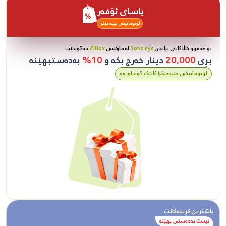
یاسای ئۆفەر
ئۆتۆماتیکی جێبەجێکرا
بۆ هەموو کاڵاکانی براندی
Soho nyc
لە مارکێتی
ZiBox
دەگونجێت
بڕی
20,000
دینار خەرج بکە و
10%
بەدەستبهێنە
ئۆتۆماتیکی جێبەجێکرا کاتێک گونجاوبوو
باشترین کڕینەکانت
ئێستا بەدەستی بهێنە