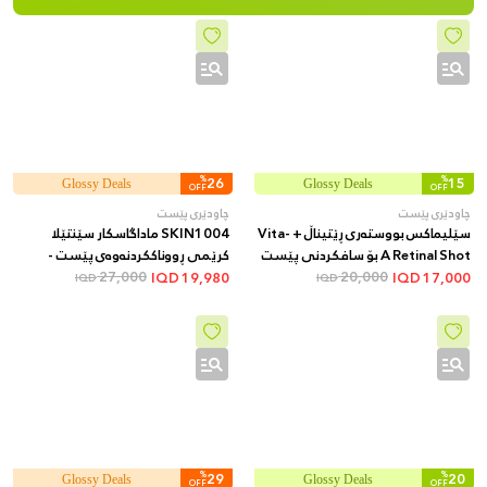
%
26
%
15
Glossy Deals
Glossy Deals
OFF
OFF
چاودێری پێست
چاودێری پێست
سێلیماکس بووستەری ڕێتیناڵ + Vita-
SKIN1004 ماداگاسکار سێنتێلا
A Retinal Shot بۆ سافکردنی پێست
کرێمی ڕووناککردنەوەی پێست -
20,000
و کەمکردنەوەی کونەکان و هێڵە
27,000
پێست نەمدار و ئارام دەکاتەوە و
IQD
19,980
IQD
17,000
IQD
IQD
وردەکان + 15 مل
یارمەتیدەرە بۆ یەکخستنی ڕەنگی
پێست و کەمکردنەوەی لکە و
تۆخییەکانی پێست، 75 مل
%
29
%
20
Glossy Deals
Glossy Deals
OFF
OFF