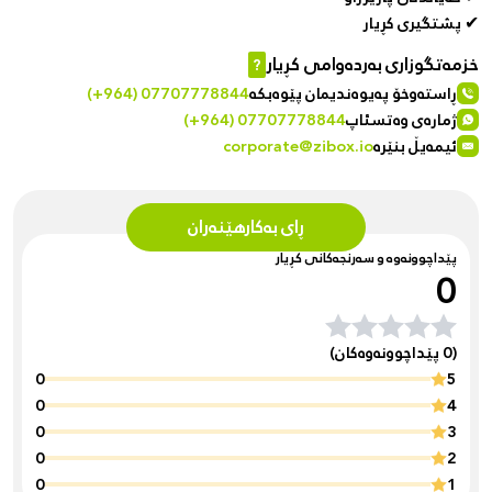
✔ پشتگیری کڕیار
خزمەتگوزاری بەردەوامی کڕیار
?
ڕاستەوخۆ پەیوەندیمان پێوەبکە
(+964) 07707778844
ژمارەی وەتسئاپ
(+964) 07707778844
ئیمەیڵ بنێرە
corporate@zibox.io
ڕای بەکارهێنەران
پێداچوونەوە و سەرنجەکانی کڕیار
0
(0 پێداچوونەوەکان)
0
5
0
4
0
3
0
2
0
1