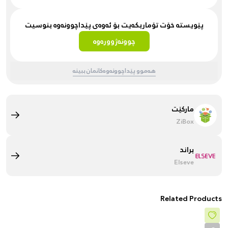
پێویستە خۆت تۆماربکەیت بۆ ئەوەی پێداچوونەوە بنوسیت
چوونەژوورەوە
هەموو پێداچوونەوەکانمان ببینە
مارکێت
ZiBox
براند
Elseve
Related Products