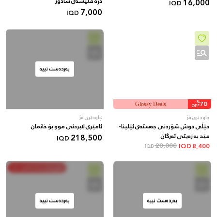
16,000
دژە قڵیشەی سادۆر
IQD
7,000
IQD
بەردەست نییە
%
70
Glossy Deals
OFF
چاودێری قژ
چاودێری قژ
جێڵی دوش شۆردنی جەستەی ئێلینا-
ئامێری لابردنی موو بۆ خانمان
مێد بە زەیتی ئەرگان
218,500
IQD
28,000
IQD
8,400
IQD
خەرج بکە و پاشەکەوت بکە
بەردەست نییە
بەردەست نییە