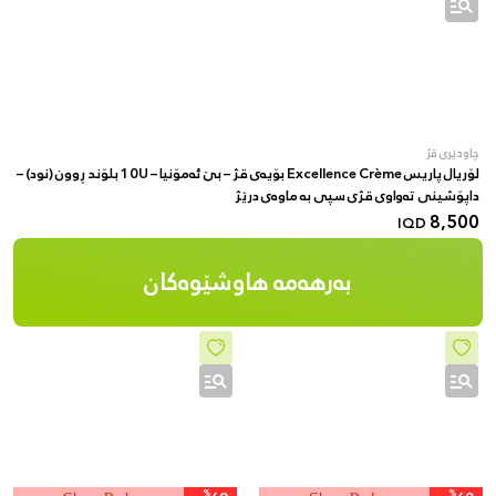
چاودێری قژ
لۆریال پاریس Excellence Crème بۆیەی قژ – بێ ئەمۆنیا – 10U بلۆند ڕوون (نود) –
داپۆشینی تەواوی قژی سپی بە ماوەی درێژ
8,500
IQD
بەرهەمە هاوشێوەکان
%
%