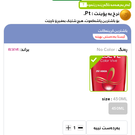
ئەم بەرهەمە ناگەڕێندرێتەوە
?
Pt.
نرخ بە پۆینت :
بۆ باشترین پاشەکەوت، هیچ شتێک بەفیڕۆ ناچێت
باشترین کڕینەکانت
ئێستا بەدەستی بهێنە
ڕەنگ
: No Color
براند:
size :
450ML
450ML
بەردەست نییە