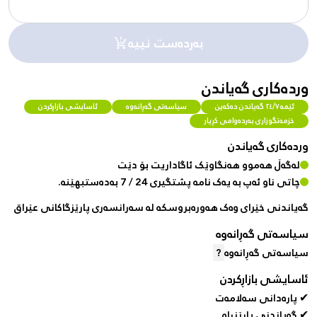
بەردەست نییە
وردەکاری گەیاندن
ئێمە ٢٤/٧ گەیاندن دەکەین
سیاسەتی گەڕانەوە
ئاسایشی بازاڕکردن
خزمەتگوزاری بەردەوامی کڕیار
وردەکاری گەیاندن
لەگەڵ هەموو هەنگاوێک ئاگاداریت بۆ دێت
چاتی ناو ئەپ بە یەک نامە پشتگیری 24 / 7 بەدەستبهێنە.
گەیاندنی خێرای وەک هەورەبروسکە لە سەرانسەری پارێزگاکانی عێراق
سیاسەتی گەڕانەوە
سیاسەتی گەڕانەوە
?
ئاسایشی بازاڕکردن
✔ پارەدانی سەلامەت
✔ گەیاندنی پارێزراو