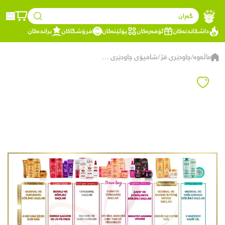
گەڕان
داشکاندنەکان
ئۆفەرەکان
پۆلێنەکان
فرۆشگاکان
براندەکان
ماڵەوە
چاودێری قژ
شامپۆی چاودێری ڕەنگی پارێزەری ڕەنگی ئێلسێڤ لۆریال پاریس کۆڵۆرڤایڤ ٢ لە ١
/
/