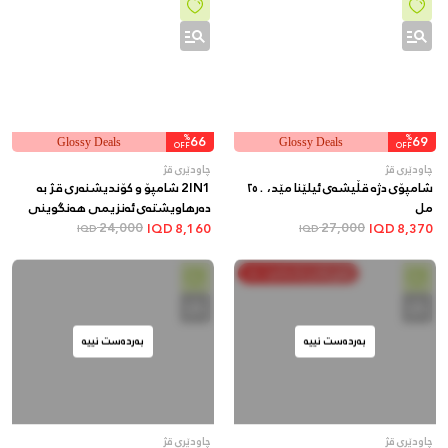
%
66
%
69
Glossy Deals
Glossy Deals
OFF
OFF
چاودێری قژ
چاودێری قژ
شامپۆی دژە قڵیشەی ئیلێنا مێد، ٢٥٠
2IN1 شامپۆ و کۆندیشنەری قژ بە
مل
دەرهاویشتەی ئەنزیمی هەنگوینی
27,000
سروشتی
24,000
IQD
8,160
IQD
8,370
IQD
IQD
خەرج بکە و پاشەکەوت بکە
بەردەست نییە
بەردەست نییە
چاودێری قژ
چاودێری قژ