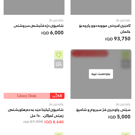
چاودێری قژ
چاودێری قژ
ئامێری لابردنی مووبە دوو پارچە بۆ
شامپۆی دژە قڵیشەی سروشتی
خانمان
6,000
IQD
93,750
IQD
خەرج بکە و پاشەکەوت بکە
بەردەست نییە
%
68
Glossy Deals
OFF
چاودێری قژ
چاودێری قژ
سێتی چاودێری قژ سیروم و شامپۆ
شامپۆی ئیلێنا مێد بە دەرهاویشتەی
5,000
زەیتی ئەرگان، ٢٥٠ مل
IQD
27,000
IQD
8,640
IQD