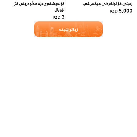
زەیتی قژ لولکردنی میکس ئەپ
کۆندیشنەری دژە هەڵوەرینی قژ
5,000
لۆریال
IQD
3
IQD
زیاتر ببینە