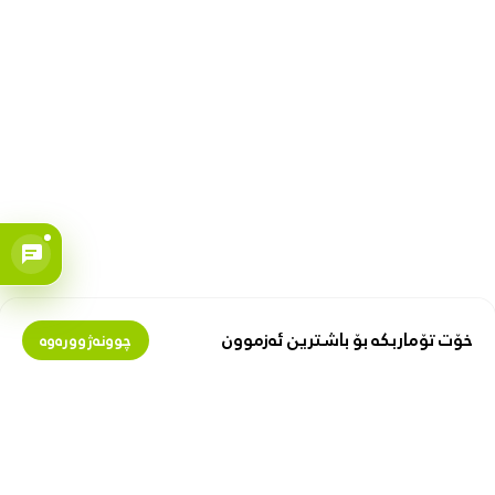
خۆت تۆماربکە بۆ باشترین ئەزموون
چوونەژوورەوە