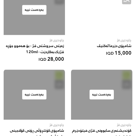
بەردەست نییە
چاودێری قژ
چاودێری قژ
شامپۆی دێرما ئەکتیڤ
زەیتی سروشتی قژ - بۆ هەموو جۆڕە
15,000
قژێك بەکاردێت - 120ml
IQD
28,000
IQD
بەردەست نییە
بەردەست نییە
چاودێری قژ
چاودێری قژ
کۆندیشنەری سابوونی قژی فیتۆدێرم
شامپۆی کۆنتڕۆڵی ڕۆنی کۆلاجینی