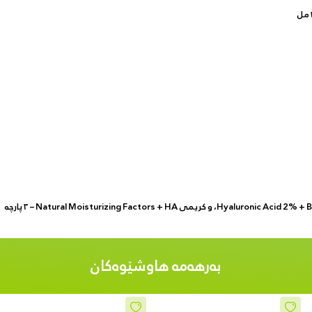
بەرهەمە هاوشێوەکان