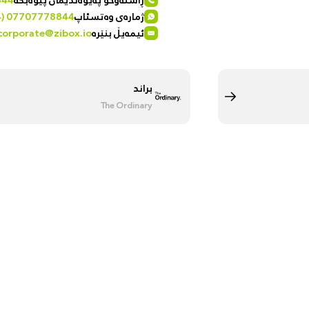
ڕاستەوخۆ پەیوەندیمان پێوەبکە
844
ژمارەی وەتسئاپ
4) 07707778844
ئیمەیڵ بنێرە
corporate@zibox.io
براند
The Ordinary