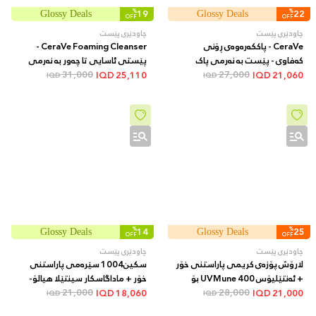
%
19
%
22
Glossy Deals
Glossy Deals
OFF
OFF
چاودێری پێست
چاودێری پێست
CeraVe - پاککەرەوەی ڕۆنی
CeraVe Foaming Cleanser -
کەفاوی - پێست بە نەرمی پاک
پێستی ئاسایی تا چەور بە نەرمی
27,000
دەکاتەوە و شێداری دەکات بەبێ
31,000
پاک دەکاتەوە و بەبێ وشکبوونەوە
IQD
25,110
IQD
21,060
IQD
IQD
ئەوەی پاشماوەی چەور بەجێبهێڵێت،
ڕۆن لادەبات، 473 مل
473 مل
%
14
%
25
Glossy Deals
Glossy Deals
OFF
OFF
چاودێری پێست
چاودێری پێست
لارۆش پۆزەی کریمی پاراستنی خۆر
سکین1004 سێرەمی پاراستنی
+ ئەنتێلیۆس UVMune 400 بۆ
خۆر + ماداگاسکار سینتێلا هیالۆ-
28,000
کۆنترۆڵکردنی چەوری SPF50+
سیکا وۆتەرفیت SPF50+ + 50 مل
21,000
IQD
18,060
IQD
21,000
IQD
IQD
مات + 50 مل