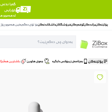
گەیا ندنی
خۆرایی
لە هەموو هە
پۆلێنەکان
براندەکان
ئۆفەرەکان
فرۆشگاکان
داشکاندنەکان
بۆ تۆی دەگەیەنین
هەموو ڕۆژ
پۆلێنەکان
بەرنامەی زیبۆکس دابگرە
جەوی هاوین
باشترین هەڵبژا
ماڵەوە
/
چاودێری پێست
/
ذا ئۆردینەری سیرۆمی Matrixyl ١٠٪ + HA دژە پیربوونی پێست – ٣٠ مل