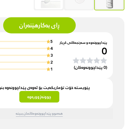
ڕای بەکارهێنەران
5
پێداچوونەوە و سەرنجەکانی کڕیار
0
4
3
2
(0 پێداچوونەوەکان)
1
پێویستە خۆت تۆماربکەیت بۆ ئەوەی پێداچوونەوە ب
چوونەژوورەوە
هەموو پێداچوونەوەکانمان ببینە