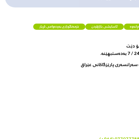
انەوە
ئاسایشی بازاڕکردن
خزمەتگوزاری بەردەوامی کڕیار
ۆ دێت
سەرانسەری پارێزگاکانی عێراق