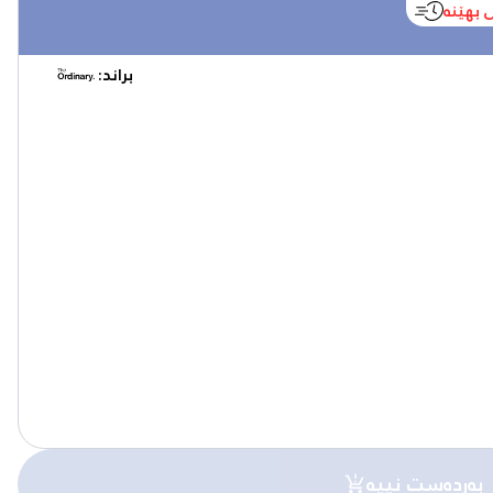
 بهێنە
براند:
بەردەست نییە