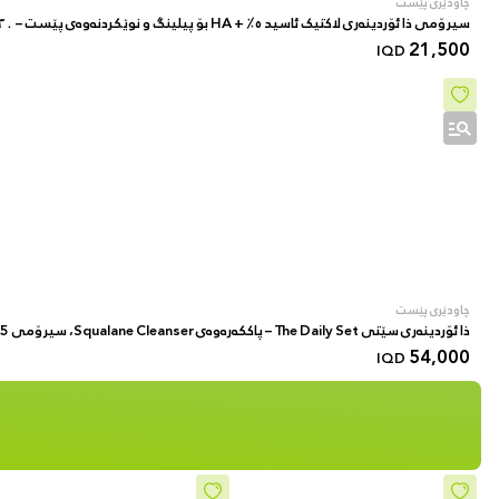
چاودێری پێست
سیرۆمی ذا ئۆردینەری لاکتیک ئاسید ٥٪ + HA بۆ پیلینگ و نوێکردنەوەی پێست – ٣٠ مل
21,500
IQD
چاودێری پێست
ذا ئۆردینەری سێتی The Daily Set – پاککەرەوەی Squalane Cleanser، سیرۆمی Hyaluronic Acid 2% + B5، و کریمی Natural Moisturizing Factors + HA – ٣ پارچە
54,000
IQD