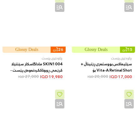
%
26
%
15
Glossy Deals
Glossy Deals
OFF
OFF
چاودێری پێست
چاودێری پێست
سێلیماکس بووستەری ڕێتیناڵ +
SKIN1004 ماداگاسکار سێنتێلا
Vita-A Retinal Shot بۆ
کرێمی ڕووناککردنەوەی پێست -
20,000
سافکردنی پێست و کەمکردنەوەی
27,000
پێست نەمدار و ئارام دەکاتەوە و
IQD
19,980
IQD
17,000
IQD
IQD
کونەکان و هێڵە وردەکان + 15 مل
یارمەتیدەرە بۆ یەکخستنی ڕەنگی
پێست و کەمکردنەوەی لکە و
تۆخییەکانی پێست، 75 مل