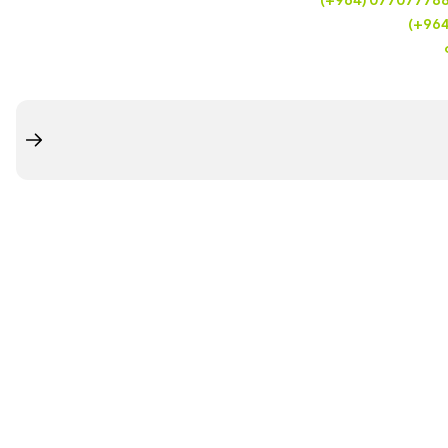
(+964) 07707778
(+96