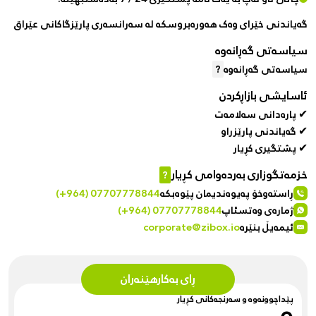
گەیاندنی خێرای وەک هەورەبروسکە لە سەرانسەری پارێزگاکانی عێراق
سیاسەتی گەڕانەوە
سیاسەتی گەڕانەوە
?
ئاسایشی بازاڕکردن
✔ پارەدانی سەلامەت
✔ گەیاندنی پارێزراو
✔ پشتگیری کڕیار
خزمەتگوزاری بەردەوامی کڕیار
?
ڕاستەوخۆ پەیوەندیمان پێوەبکە
(+964) 07707778844
ژمارەی وەتسئاپ
(+964) 07707778844
ئیمەیڵ بنێرە
corporate@zibox.io
ڕای بەکارهێنەران
پێداچوونەوە و سەرنجەکانی کڕیار