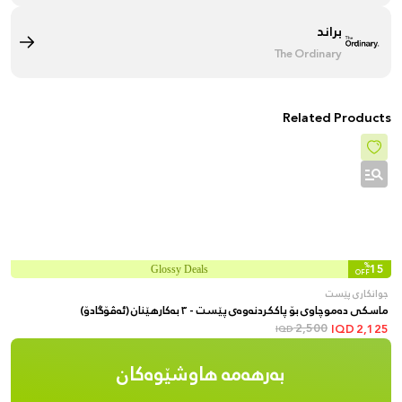
براند
The Ordinary
Related Products
%
15
Glossy Deals
OFF
جوانکاری پێست
ماسکی دەموچاوی بۆ پاککردنەوەی پێست - ٣ بەکارهێنان (ئەڤۆگادۆ)
2,500
IQD
2,125
IQD
بەرهەمە هاوشێوەکان