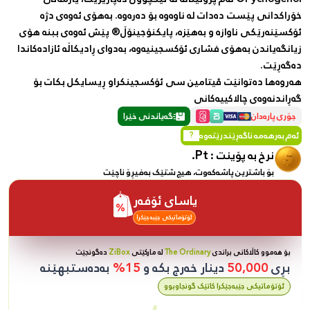
خۆراکدانی پێست دەدات لە ناوەوە بۆ دەرەوە. بەهۆی ئەوەی دژە
ئۆکسێنەرێکی ناوازە و بەهێزە، پایکنۆجینۆڵ® پێش ئەوەی ببنە هۆی
زیانگەیاندن بەهۆی فشاری ئۆکسجینیەوە، بەدوای ڕادیکاڵە ئازادەکاندا
دەگەڕێت.
هەروەها دەتوانێت ڤیتامین سی ئۆکسجینکراو ڕیسایکل بکات بۆ
گەڕاندنەوەی چالاکییەکانی
جۆری پارەدان
گەیاندنی خێرا
ئەم بەرهەمە ناگەڕێندرێتەوە
?
Pt.
نرخ بە پۆینت :
بۆ باشترین پاشەکەوت، هیچ شتێک بەفیڕۆ ناچێت
یاسای ئۆفەر
ئۆتۆماتیکی جێبەجێکرا
بۆ هەموو کاڵاکانی براندی
The Ordinary
لە مارکێتی
ZiBox
دەگونجێت
بڕی
50,000
دینار خەرج بکە و
15%
بەدەستبهێنە
ئۆتۆماتیکی جێبەجێکرا کاتێک گونجاوبوو