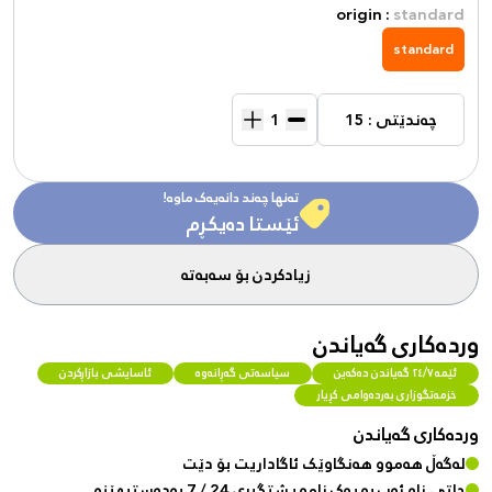
origin :
standard
standard
چەندێتی : 15
تەنها چەند دانەیەک ماوە!
ئێستا دەیکڕم
زیادکردن بۆ سەبەتە
وردەکاری گەیاندن
ئێمە ٢٤/٧ گەیاندن دەکەین
سیاسەتی گەڕانەوە
ئاسایشی بازاڕکردن
خزمەتگوزاری بەردەوامی کڕیار
وردەکاری گەیاندن
لەگەڵ هەموو هەنگاوێک ئاگاداریت بۆ دێت
چاتی ناو ئەپ بە یەک نامە پشتگیری 24 / 7 بەدەستبهێنە.