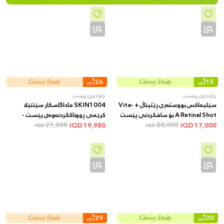
%
26
%
15
Glossy Deals
Glossy Deals
OFF
OFF
چاودێری پێست
چاودێری پێست
سێلیماکس بووستەری ڕێتیناڵ + Vita-
SKIN1004 ماداگاسکار سێنتێلا
A Retinal Shot بۆ سافکردنی پێست
کرێمی ڕووناککردنەوەی پێست -
20,000
و کەمکردنەوەی کونەکان و هێڵە
27,000
پێست نەمدار و ئارام دەکاتەوە و
IQD
19,980
IQD
17,000
IQD
IQD
وردەکان + 15 مل
یارمەتیدەرە بۆ یەکخستنی ڕەنگی
پێست و کەمکردنەوەی لکە و
تۆخییەکانی پێست، 75 مل
%
29
%
20
Glossy Deals
Glossy Deals
OFF
OFF