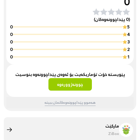
0
(0 پێداچوونەوەکان)
0
5
0
4
0
3
0
2
0
1
پێویستە خۆت تۆماربکەیت بۆ ئەوەی پێداچوونەوە بنوسیت
چوونەژوورەوە
هەموو پێداچوونەوەکانمان ببینە
مارکێت
ZiBox