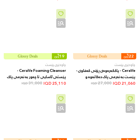
دەکاتەوە. 100 مل
%
19
%
22
Glossy Deals
Glossy Deals
OFF
OFF
چاودێری پێست
چاودێری پێست
CeraVe - پاککەرەوەی ڕۆنی کەفاوی -
CeraVe Foaming Cleanser -
پێست بە نەرمی پاک دەکاتەوە و
پێستی ئاسایی تا چەور بە نەرمی پاک
27,000
شێداری دەکات بەبێ ئەوەی پاشماوەی
31,000
دەکاتەوە و بەبێ وشکبوونەوە ڕۆن
IQD
25,110
IQD
21,060
IQD
IQD
چەور بەجێبهێڵێت، 473 مل
لادەبات، 473 مل
%
%