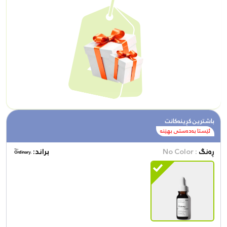
باشترین کڕینەکانت
ئێستا بەدەستی بهێنە
ڕەنگ
: No Color
براند: