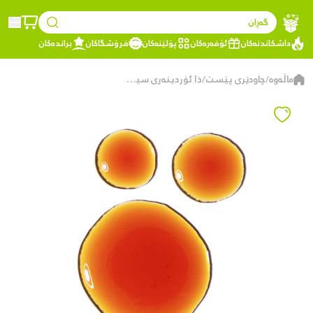
گەڕان
داشکاندنەکان
ئۆفەرەکان
پۆلێنەکان
فرۆشگاکان
براندەکان
ماڵەوە
چاودێری پێست
ذا ئۆردینەری سیرۆمی پیکنۆجینۆڵ ٥٪ – دژە ئۆکسیدەری بەهێز – ١٥ مل
/
/