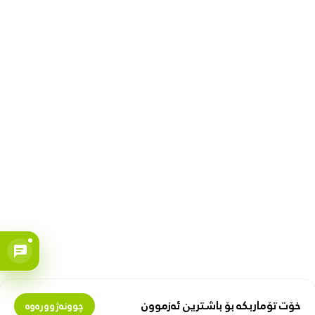
خۆت تۆماربکە بۆ باشترین ئەزموون
چوونەژوورەوە