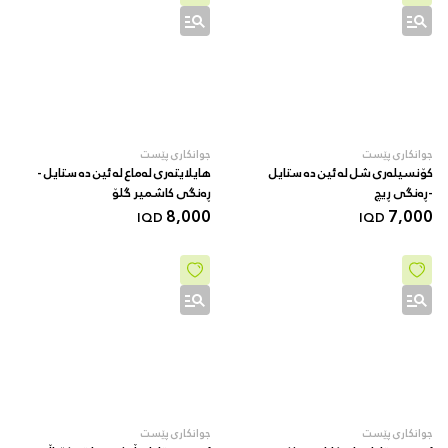
جوانکاری پێست
جوانکاری پێست
کۆنسیلەری شل لە ئین دە ستایل
هایلایتەری لەماع لە ئین دە ستایل -
-ڕەنگی ڕیچ
ڕەنگی کاشمیر گلۆ
8,000
7,000
IQD
IQD
جوانکاری پێست
جوانکاری پێست