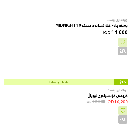
جوانکاری پێست
پشتە چاوی کلارێسا بە بریسکە 10 MIDNIGHT
14,000
IQD
%
15
Glossy Deals
OFF
جوانکاری پێست
کرێمی کۆنسیلەری لۆریاڵ
12,000
IQD
10,200
IQD