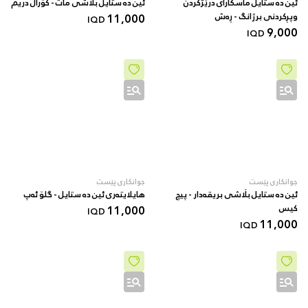
ئین دە ستایل ماسکارای درێژکردن
ئین دە ستایل بڵاشی مات - کۆراڵ دریم
وپڕکردنی برژانگ - ڕەش
11,000
IQD
9,000
IQD
جوانکاری پێست
جوانکاری پێست
ئین دە ستایل بڵاشی بریقەدار - پیچ
هایلایتەری ئین دە ستایل - گلۆ ئەپ
کیس
11,000
IQD
11,000
IQD