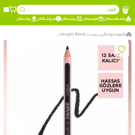
گەڕان
داشکاندنەکان
ئۆفەرەکان
پۆلێنەکان
فرۆشگاکان
براندەکان
ماڵەوە
جوانکاری پێست
Paradise Eye Liner 101 Midnight Black
/
/