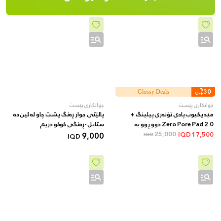
%
30
Glossy Deals
OFF
جوانکاری پێست
جوانکاری پێست
مێدیکیوب پادی تۆنەری پیلینگ +
پالێتی جوار ڕەنگ پشت چاو لە ئین دە
Zero Pore Pad 2.0 دوو ڕوو بە
ستایل -ڕەنگی کوکو دریم
AHA/BHA + 70 دانە
25,000
9,000
IQD
17,500
IQD
IQD