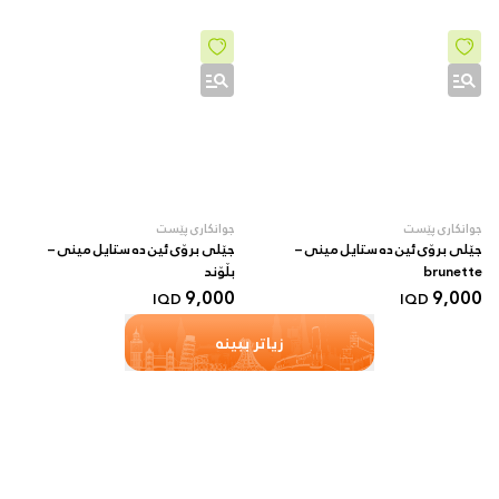
جوانکاری پێست
جوانکاری پێست
جێلی برۆی ئین دە ستایل مینی –
جێلی برۆی ئین دە ستایل مینی –
brunette
بڵۆند
9,000
9,000
IQD
IQD
زیاتر ببینە