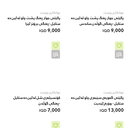
جوانکاری پێست
جوانکاری پێست
پالێتی جوار ڕەنگ پشت چاو لە ئین دە
پالێتی جوار ڕەنگ پشت چاو لە ئین دە
ستایل -ڕەنگی گۆڵدن ساندس
ستایل -ڕەنگی برۆنز ئێرا
9,000
9,000
IQD
IQD
جوانکاری پێست
جوانکاری پێست
پالێتی گەورەی سێبەری چاو لە ئین دە
کۆنسیلەری شل لە ئین دە ستایل
ستایل - وۆرم ئێدیت
-ڕەنگی گۆڵدن
7,000
13,000
IQD
IQD