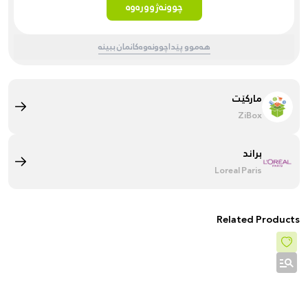
چوونەژوورەوە
هەموو پێداچوونەوەکانمان ببینە
مارکێت
ZiBox
براند
Loreal Paris
Related Products