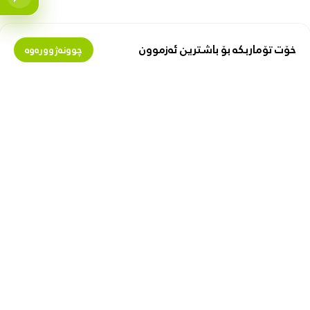
خۆت تۆماربکە بۆ باشترین ئەزموون
چوونەژوورەوە
بمانناسە
پارە لەگەڵ ئێمەدا پەیدا بکە
دەربارەی زیبۆکس
گرێبەستی فرۆشیار
پیشە
فرۆشتن لە زیبۆکس
ببە بە پەیوەندیدار
با هاوکارت بین
بەستەری بەسود
گواستنەوە و گەیاندن
یاسای کەسی
گەڕانەوە و گۆڕینەوە
یاسای بەکارهێنان