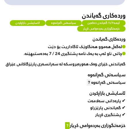
وردەکاری گەیاندن
ئێمە ٢٤/٧ گەیاندن دەکەین
سیاسەتی گەڕانەوە
ئاسایشی بازاڕکردن
خزمەتگوزاری بەردەوامی کڕیار
وردەکاری گەیاندن
لەگەڵ هەموو هەنگاوێک ئاگاداریت بۆ دێت
چاتی ناو ئەپ بە یەک نامە پشتگیری 24 / 7 بەدەستبهێنە.
گەیاندنی خێرای وەک هەورەبروسکە لە سەرانسەری پارێزگاکانی عێراق
سیاسەتی گەڕانەوە
سیاسەتی گەڕانەوە
?
ئاسایشی بازاڕکردن
✔ پارەدانی سەلامەت
✔ گەیاندنی پارێزراو
✔ پشتگیری کڕیار
خزمەتگوزاری بەردەوامی کڕیار
?