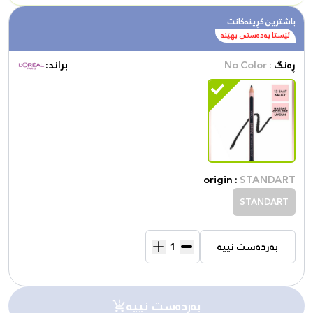
باشترین کڕینەکانت
ئێستا بەدەستی بهێنە
ڕەنگ
: No Color
براند:
origin :
STANDART
STANDART
بەردەست نییە
بەردەست نییە