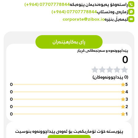
ڕاستەوخۆ پەیوەندیمان پێوەبکە
(+964) 07707778844
ژمارەی وەتسئاپ
(+964) 07707778844
ئیمەیڵ بنێرە
corporate@zibox.io
ڕای بەکارهێنەران
پێداچوونەوە و سەرنجەکانی کڕیار
0
(0 پێداچوونەوەکان)
0
5
0
4
0
3
0
2
0
1
پێویستە خۆت تۆماربکەیت بۆ ئەوەی پێداچوونەوە بنوسیت