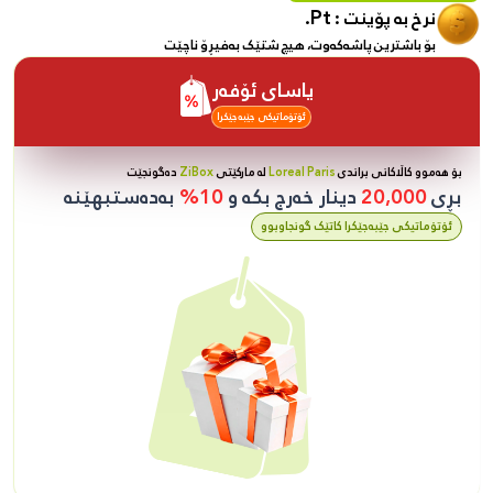
Pt.
نرخ بە پۆینت :
بۆ باشترین پاشەکەوت، هیچ شتێک بەفیڕۆ ناچێت
یاسای ئۆفەر
ئۆتۆماتیکی جێبەجێکرا
بۆ هەموو کاڵاکانی براندی
Loreal Paris
لە مارکێتی
ZiBox
دەگونجێت
بڕی
20,000
دینار خەرج بکە و
10%
بەدەستبهێنە
ئۆتۆماتیکی جێبەجێکرا کاتێک گونجاوبوو