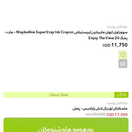
جوانکاری پێست
سووراوی لێوی مایبێلین لیپستیکی Maybelline SuperStay Ink Crayon – مات –
ڕەنگ 20 Enjoy The View
11,750
IQD
%
15
Glossy Deals
OFF
جوانکاری پێست
ماسکارای لۆریال لاش پارادیس - ڕەش
20,000
IQD
17,000
IQD
بەرهەمە هاوشێوەکان