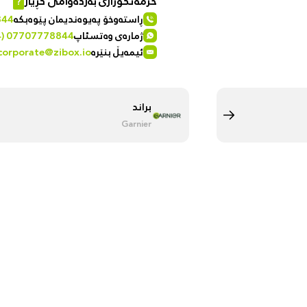
خزمەتگوزاری بەردەوامی کڕیار
?
ڕاستەوخۆ پەیوەندیمان پێوەبکە
844
ژمارەی وەتسئاپ
4) 07707778844
ئیمەیڵ بنێرە
corporate@zibox.io
براند
Garnier