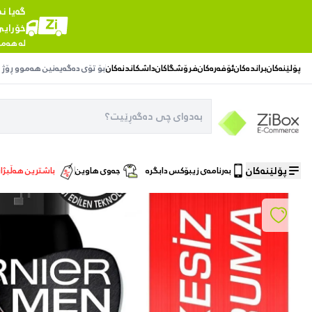
گەیا ن
خۆرای
لە هەمو
پۆلێنەکان
براندەکان
ئۆفەرەکان
فرۆشگاکان
داشکاندنەکان
بۆ تۆی دەگەیەنین
هەموو ڕۆژ
پۆلێنەکان
بەرنامەی زیبۆکس دابگرە
جەوی هاوین
باشترین هەڵبژا
ماڵەوە
/
چاودێری تایبەتی
/
Garnier Men Spotless Protection Aerosol