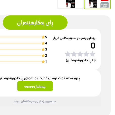
ڕای بەکارهێنەران
5
پێداچوونەوە و سەرنجەکانی کڕیار
0
4
3
2
(0 پێداچوونەوەکان)
1
پێویستە خۆت تۆماربکەیت بۆ ئەوەی پێداچوونەوە ب
چوونەژوورەوە
هەموو پێداچوونەوەکانمان ببینە