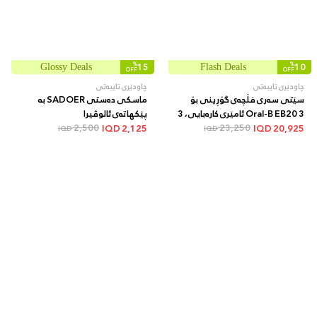
%
15
%
10
Glossy Deals
Flash Deals
OFF
OFF
چاودێری تایبەتی
چاودێری تایبەتی
سێتی سەری فڵچەی گۆڕینی بۆ
ماسکی دەستی SADOER بە
Oral-B EB20 3 ئامێری کارەبایی، 3
پێکهاتەی ئالوڤیرا
پارچە
23,250
2,500
IQD
2,125
IQD
20,925
IQD
IQD