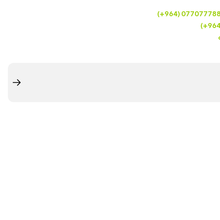
(+964) 07707778
(+96