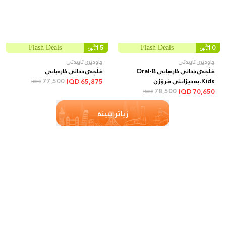
%
15
%
10
Flash Deals
Flash Deals
OFF
OFF
چاودێری تایبەتی
چاودێری تایبەتی
فڵچەی ددانی کارەبایی Oral-B
فڵچەی ددانی کارەبایی
Kids،بە دیزاینی فرۆزن
77,500
IQD
65,875
IQD
78,500
IQD
70,650
IQD
زیاتر ببینە