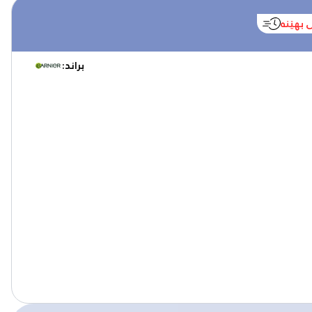
 بهێنە
براند: