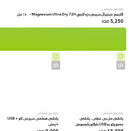
چاودێری تایبەتی
گارنیەر مینێراڵ سپرەی دژە ئارەق Magnesium Ultra Dry 72H – ١٥٠ مل
5,250
IQD
چاودێری تایبەتی
چاودێری تایبەتی
پانکەی مل بێ تیغی ، پانکەی
پانکەی هەڵمی سپرێی ئاو + USB
دەموچاو بە USB بارگاویکەرەوەی
+ڕەش
USB 4000mAh، پانکەی