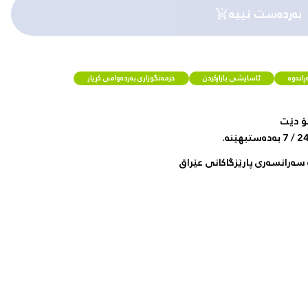
بەردەست نییە
انەوە
ئاسایشی بازاڕکردن
خزمەتگوزاری بەردەوامی کڕیار
ۆ دێت
سەرانسەری پارێزگاکانی عێراق