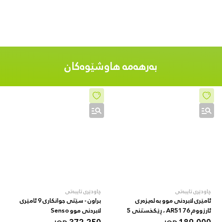
بەرهەمە هاوشێوەکان
چاودێری تایبەتی
چاودێری تایبەتی
ئامێری لابردنی موو بە لەیزەری
براون - سێتی جوانکاری 9 ئامێری
ئارزووم AR5176 ، ڕێکخستنی 5
لابردنی موو Senso
خێرایی، دۆخی ئۆتۆماتیکی