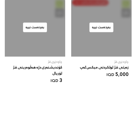
خەرج بکە و پاشەکەوت بکە
بەردەست نییە
بەردەست نییە
چاودێری قژ
چاودێری قژ
زەیتی قژ لولکردنی میکس ئەپ
کۆندیشنەری دژە هەڵوەرینی قژ
5,000
لۆریال
IQD
3
IQD