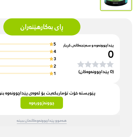
ڕای بەکارهێنەران
5
پێداچوونەوە و سەرنجەکانی کڕیار
0
4
3
2
(0 پێداچوونەوەکان)
1
پێویستە خۆت تۆماربکەیت بۆ ئەوەی پێداچوونەوە ب
چوونەژوورەوە
هەموو پێداچوونەوەکانمان ببینە