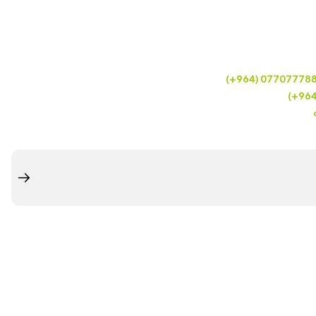
(+964) 07707778
(+96