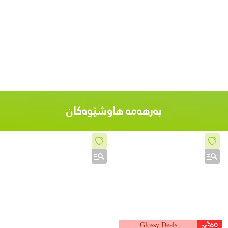
بەرهەمە هاوشێوەکان
%
60
Glossy Deals
OFF