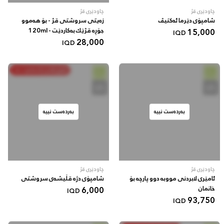
چاودێری قژ
چاودێری قژ
شامپۆی دێرما ئەکتیڤ
زەیتی سروشتی قژ - بۆ هەموو
15,000
جۆڕە قژێك بەکاردێت - 120ml
IQD
28,000
IQD
خەرج بکە و پاشەکەوت بکە
بەردەست نییە
بەردەست نییە
چاودێری قژ
چاودێری قژ
ئامێری لابردنی مووبە دوو پارچە بۆ
شامپۆی دژە قڵیشەی سروشتی
خانمان
6,000
IQD
93,750
IQD