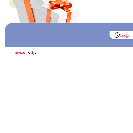
 بهێنە
براند: