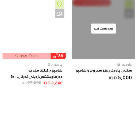
خەرج بکە و پاشەکەوت بکە
بەردەست نییە
%
68
Glossy Deals
OFF
چاودێری قژ
چاودێری قژ
سێتی چاودێری قژ سیروم و شامپۆ
شامپۆی ئیلێنا مێد بە
5,000
دەرهاویشتەی زەیتی ئەرگان، ٢٥٠
IQD
مل
27,000
IQD
8,640
IQD