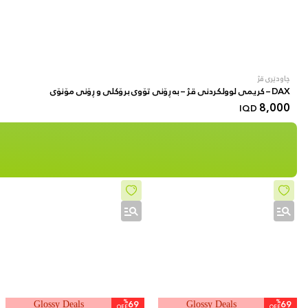
چاودێری قژ
DAX – کریمی لوولکردنی قژ – بە ڕۆنی تۆوی برۆکلی و ڕۆنی مۆنۆی
8,000
IQD
%
69
%
69
Glossy Deals
Glossy Deals
OFF
OFF