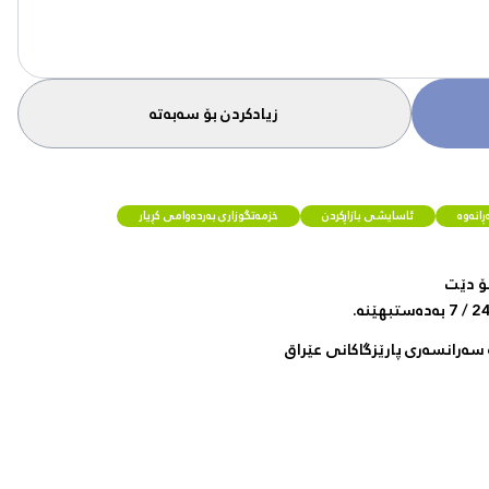
زیادکردن بۆ سەبەتە
انەوە
ئاسایشی بازاڕکردن
خزمەتگوزاری بەردەوامی کڕیار
ۆ دێت
سەرانسەری پارێزگاکانی عێراق