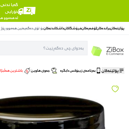
گەیا ندنی
خۆرایی
لە هەموو هە
پۆلێنەکان
براندەکان
ئۆفەرەکان
فرۆشگاکان
داشکاندنەکان
بۆ تۆی دەگەیەنین
هەموو ڕۆژ
پۆلێنەکان
بەرنامەی زیبۆکس دابگرە
جەوی هاوین
باشترین هەڵبژا
ماڵەوە
/
چاودێری قژ
/
کریمی داکس بۆ شانەکردنی قژ – بە ڕۆنی تۆوی برۆکلی – بۆ نەرمکردن و کردنوەی گڕی قژ