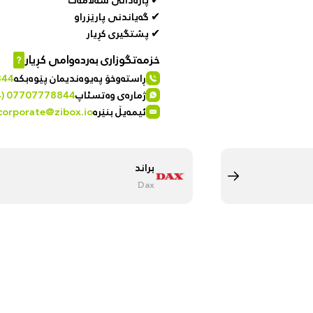
✔ پارەدانی سەلامەت
✔ گەیاندنی پارێزراو
✔ پشتگیری کڕیار
خزمەتگوزاری بەردەوامی کڕیار
?
ڕاستەوخۆ پەیوەندیمان پێوەبکە
844
ژمارەی وەتسئاپ
4) 07707778844
ئیمەیڵ بنێرە
corporate@zibox.io
براند
Dax