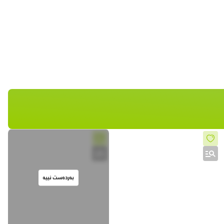
بەردەست نییە