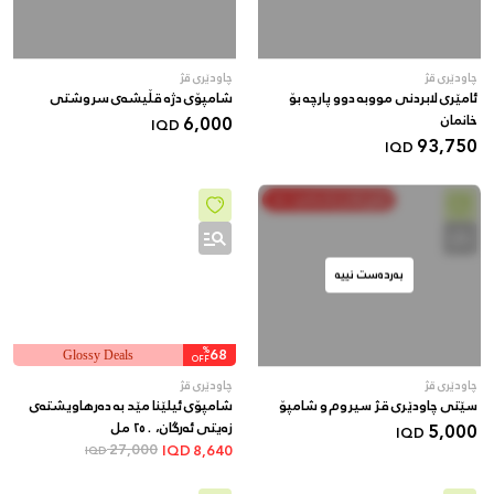
چاودێری قژ
چاودێری قژ
ئامێری لابردنی مووبە دوو پارچە بۆ
شامپۆی دژە قڵیشەی سروشتی
خانمان
6,000
IQD
93,750
IQD
خەرج بکە و پاشەکەوت بکە
بەردەست نییە
%
68
Glossy Deals
OFF
چاودێری قژ
چاودێری قژ
سێتی چاودێری قژ سیروم و شامپۆ
شامپۆی ئیلێنا مێد بە دەرهاویشتەی
5,000
زەیتی ئەرگان، ٢٥٠ مل
IQD
27,000
IQD
8,640
IQD