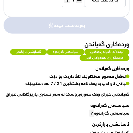
بەردەست نییە
بەردەست نییە
وردەکاری گەیاندن
ئێمە ٢٤/٧ گەیاندن دەکەین
سیاسەتی گەڕانەوە
ئاسایشی بازاڕکردن
خزمەتگوزاری بەردەوامی کڕیار
وردەکاری گەیاندن
لەگەڵ هەموو هەنگاوێک ئاگاداریت بۆ دێت
چاتی ناو ئەپ بە یەک نامە پشتگیری 24 / 7 بەدەستبهێنە.
گەیاندنی خێرای وەک هەورەبروسکە لە سەرانسەری پارێزگاکانی عێراق
سیاسەتی گەڕانەوە
سیاسەتی گەڕانەوە
?
ئاسایشی بازاڕکردن
✔ پارەدانی سەلامەت