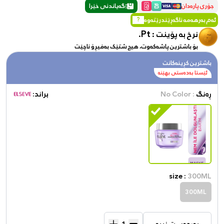
جۆری پارەدان
گەیاندنی خێرا
ئەم بەرهەمە ناگەڕێندرێتەوە
?
Pt.
نرخ بە پۆینت :
بۆ باشترین پاشەکەوت، هیچ شتێک بەفیڕۆ ناچێت
باشترین کڕینەکانت
ئێستا بەدەستی بهێنە
ڕەنگ
: No Color
براند:
size :
300ML
300ML