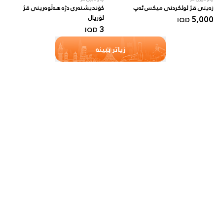
زەیتی قژ لولکردنی میکس ئەپ
کۆندیشنەری دژە هەڵوەرینی قژ
5,000
لۆریال
IQD
3
IQD
زیاتر ببینە