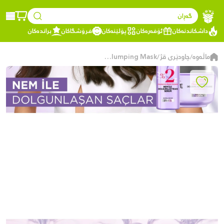
گەڕان
داشکاندنەکان
ئۆفەرەکان
پۆلێنەکان
فرۆشگاکان
براندەکان
ماڵەوە
چاودێری قژ
Elseve Hydra Hyaluronic 72 Hour Moisture Plumping Mask
/
/