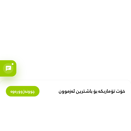
خۆت تۆماربکە بۆ باشترین ئەزموون
چوونەژوورەوە