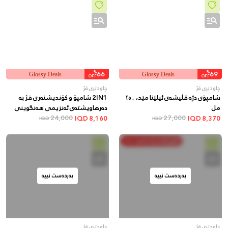
%
66
%
69
Glossy Deals
Glossy Deals
OFF
OFF
چاودێری قژ
چاودێری قژ
شامپۆی دژە قڵیشەی ئیلێنا مێد، ٢٥٠
2IN1 شامپۆ و کۆندیشنەری قژ بە
مل
دەرهاویشتەی ئەنزیمی هەنگوینی
27,000
سروشتی
24,000
IQD
8,160
IQD
8,370
IQD
IQD
خەرج بکە و پاشەکەوت بکە
بەردەست نییە
بەردەست نییە
چاودێری قژ
چاودێری قژ