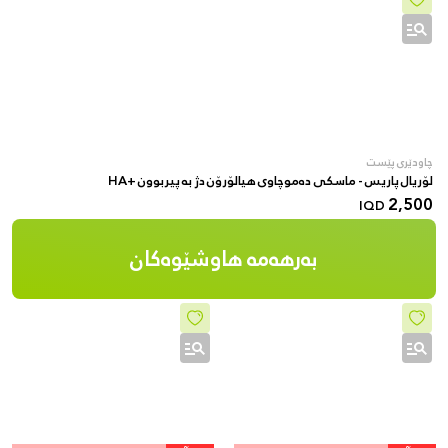
چاودێری پێست
لۆریال پاریس - ماسکی دەموچاوی هیالۆرۆن دژ بە پیربوون +HA
2,500
IQD
بەرهەمە هاوشێوەکان