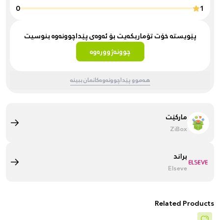
0
1
پێویستە خۆت تۆماربکەیت بۆ ئەوەی پێداچوونەوە بنوسیت
چوونەژوورەوە
هەموو پێداچوونەوەکانمان ببینە
مارکێت
ZiBox
براند
Elseve
Related Products