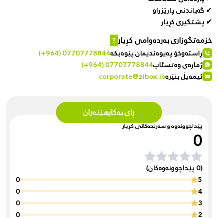
✔ گەیاندنی پارێزراو
✔ پشتگیری کڕیار
خزمەتگوزاری بەردەوامی کڕیار
?
ڕاستەوخۆ پەیوەندیمان پێوەبکە
(+964) 07707778844
ژمارەی وەتسئاپ
(+964) 07707778844
ئیمەیڵ بنێرە
corporate@zibox.io
ڕای بەکارهێنەران
پێداچوونەوە و سەرنجەکانی کڕیار
0
(0 پێداچوونەوەکان)
0
5
0
4
0
3
0
2