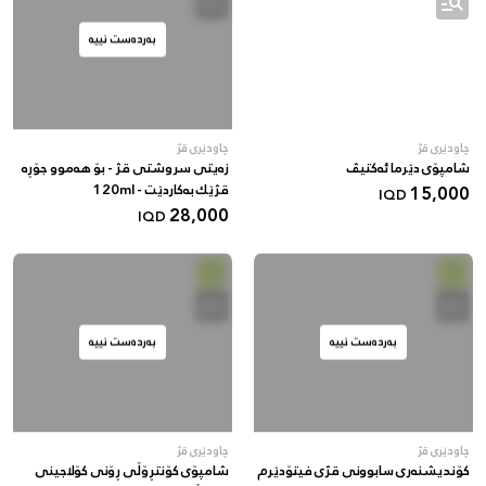
بەردەست نییە
چاودێری قژ
چاودێری قژ
شامپۆی دێرما ئەکتیڤ
زەیتی سروشتی قژ - بۆ هەموو جۆڕە
15,000
قژێك بەکاردێت - 120ml
IQD
28,000
IQD
بەردەست نییە
بەردەست نییە
چاودێری قژ
چاودێری قژ
کۆندیشنەری سابوونی قژی فیتۆدێرم
شامپۆی کۆنتڕۆڵی ڕۆنی کۆلاجینی