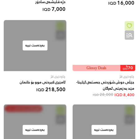
16,000
دژە قڵیشەی سادۆر
IQD
7,000
IQD
بەردەست نییە
%
70
Glossy Deals
OFF
چاودێری قژ
چاودێری قژ
جێڵی دوش شۆردنی جەستەی ئێلینا-
ئامێری لابردنی موو بۆ خانمان
مێد بە زەیتی ئەرگان
218,500
IQD
28,000
IQD
8,400
IQD
خەرج بکە و پاشەکەوت بکە
بەردەست نییە
بەردەست نییە