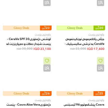
%
23
%
20
Glossy Deals
Glossy Deals
OFF
OFF
چاودێری پێست
چاودێری پێست
جێڵی پاککەرەوەی نوێکردنەوەی
لۆشنی دژەخۆری CeraVe SPF 30 -
CeraVe بە ترشی سالیسیلیک -
پێست شێدار دەکات و دەیپارێزێت لە
22,000
پاککردنەوە و قڵیشاندنی پێست بۆ
تیشکی خۆر، 52 مل
30,000
IQD
23,100
IQD
17,600
IQD
IQD
باشترکردن و نەرمکردنی پێکهاتەی
پێست، 237 مل
%
26
%
25
Glossy Deals
Glossy Deals
OFF
OFF
چاودێری پێست
چاودێری پێست
Cosrx پێشکەوتوو 96 ئێسێنس
دژەخۆری Cosrx Aloe Vera - پێست