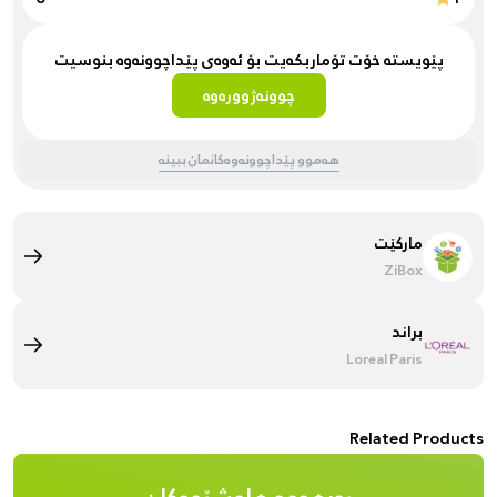
پێویستە خۆت تۆماربکەیت بۆ ئەوەی پێداچوونەوە بنوسیت
چوونەژوورەوە
هەموو پێداچوونەوەکانمان ببینە
مارکێت
ZiBox
براند
Loreal Paris
Related Products