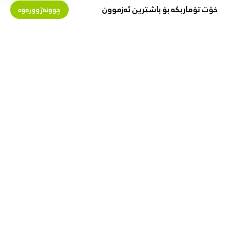
خۆت تۆماربکە بۆ باشترین ئەزموون
چوونەژوورەوە
بمانناسە
پارە لەگەڵ ئێمەدا پەیدا بکە
دەربارەی زیبۆکس
گرێبەستی فرۆشیار
پیشە
فرۆشتن لە زیبۆکس
ببە بە پەیوەندیدار
با هاوکارت بین
بەستەری بەسود
گواستنەوە و گەیاندن
یاسای کەسی
گەڕانەوە و گۆڕینەوە
یاسای بەکارهێنان
نەخشەی شوێن
خاڵی سەلامەتی
پەیوەندی
پرسیارە باوەکان