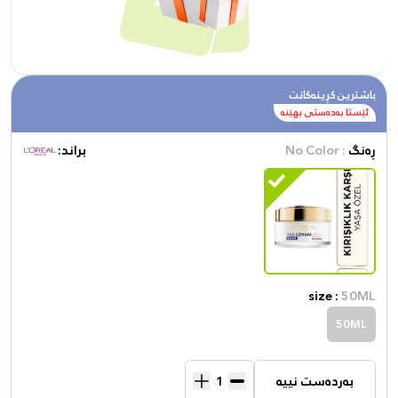
باشترین کڕینەکانت
ئێستا بەدەستی بهێنە
ڕەنگ
: No Color
براند:
size :
50ML
50ML
بەردەست نییە