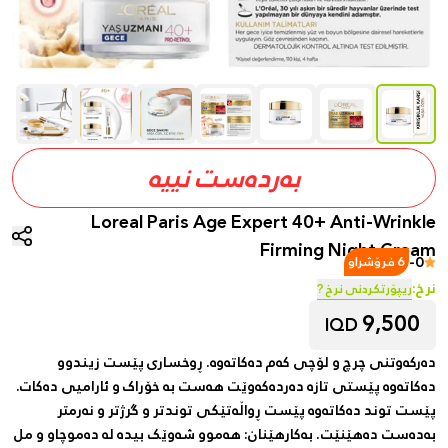
بەردەست نییە
Loreal Paris Age Expert 40+ Anti-Wrinkle
Firming Night Cream
-
0
6 فرۆشراو
نرخ:
ریپۆرتکردنی نرخ ?
9,500
IQD
دەرکەوتنی چرچ و لۆچی کەم دەکاتەوە. ڕوخساری پێست زیندوو
دەکاتەوە پێستی تازە دەردەکەوێت هەست بە خۆراک و ئارامیی دەکات.
پێست توند دەکاتەوە پێست ڕواڵەتێکی توندتر و گرژتر و نەرمتر
بەدەست دەهێنێت. بەکارهێنان: هەموو شەوێک بیدە لە دەموچاو و مل