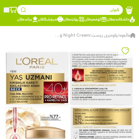
گەڕان
داشکاندنەکان
ئۆفەرەکان
پۆلێنەکان
فرۆشگاکان
براندەکان
ماڵەوە
چاودێری پێست
Loreal Paris Age Expert 40+ Anti-Wrinkle Firming Night Cream
/
/