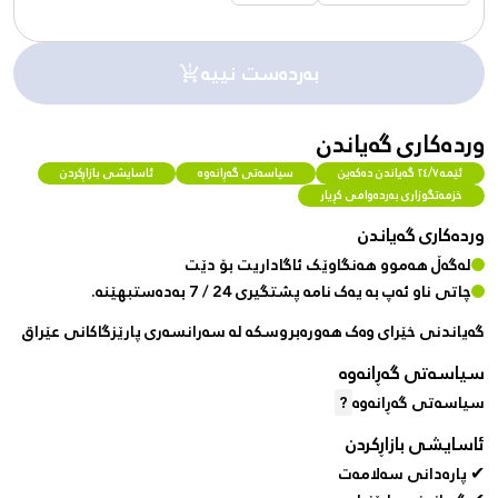
بەردەست نییە
وردەکاری گەیاندن
ئێمە ٢٤/٧ گەیاندن دەکەین
سیاسەتی گەڕانەوە
ئاسایشی بازاڕکردن
خزمەتگوزاری بەردەوامی کڕیار
وردەکاری گەیاندن
لەگەڵ هەموو هەنگاوێک ئاگاداریت بۆ دێت
چاتی ناو ئەپ بە یەک نامە پشتگیری 24 / 7 بەدەستبهێنە.
گەیاندنی خێرای وەک هەورەبروسکە لە سەرانسەری پارێزگاکانی عێراق
سیاسەتی گەڕانەوە
سیاسەتی گەڕانەوە
?
ئاسایشی بازاڕکردن
✔ پارەدانی سەلامەت