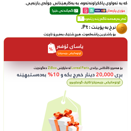
کە بە تەواوی پاککراونەتەوە، بە بەکارهێنانی جوڵەی بازنەیی.
جۆری پارەدان
گەیاندنی خێرا
ئەم بەرهەمە ناگەڕێندرێتەوە
?
Pt.
نرخ بە پۆینت :
بۆ باشترین پاشەکەوت، هیچ شتێک بەفیڕۆ ناچێت
یاسای ئۆفەر
ئۆتۆماتیکی جێبەجێکرا
بۆ هەموو کاڵاکانی براندی
Loreal Paris
لە مارکێتی
ZiBox
دەگونجێت
بڕی
20,000
دینار خەرج بکە و
10%
بەدەستبهێنە
ئۆتۆماتیکی جێبەجێکرا کاتێک گونجاوبوو