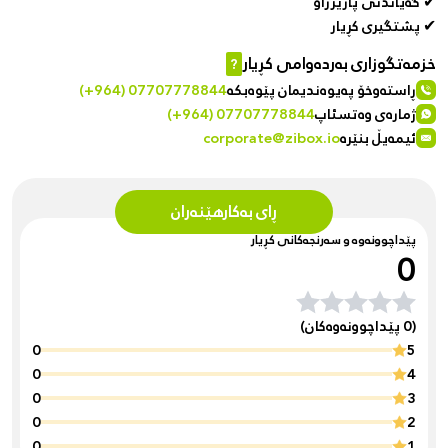
✔ گەیاندنی پارێزراو
✔ پشتگیری کڕیار
خزمەتگوزاری بەردەوامی کڕیار
?
ڕاستەوخۆ پەیوەندیمان پێوەبکە
(+964) 07707778844
ژمارەی وەتسئاپ
(+964) 07707778844
ئیمەیڵ بنێرە
corporate@zibox.io
ڕای بەکارهێنەران
پێداچوونەوە و سەرنجەکانی کڕیار
0
(0 پێداچوونەوەکان)
0
5
0
4
0
3
0
2
0
1