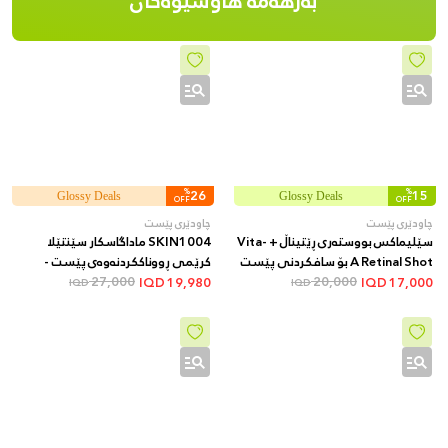
بەرهەمە هاوشێوەکان
%
26
%
15
Glossy Deals
Glossy Deals
OFF
OFF
چاودێری پێست
چاودێری پێست
سێلیماکس بووستەری ڕێتیناڵ + Vita-
SKIN1004 ماداگاسکار سێنتێلا
A Retinal Shot بۆ سافکردنی پێست
کرێمی ڕووناککردنەوەی پێست -
20,000
و کەمکردنەوەی کونەکان و هێڵە
27,000
پێست نەمدار و ئارام دەکاتەوە و
IQD
19,980
IQD
17,000
IQD
IQD
وردەکان + 15 مل
یارمەتیدەرە بۆ یەکخستنی ڕەنگی
پێست و کەمکردنەوەی لکە و
تۆخییەکانی پێست، 75 مل