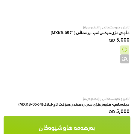
ئامێر و کەرەستەکانی ڕازاندنەوەی قژ
فڵچەی قژی میکس ئەپ - پرتەقاڵی (MXKB-0571)
5,000
IQD
ئامێر و کەرەستەکانی ڕازاندنەوەی قژ
میکسئەپ- فڵچەی قژی سێ ڕەهەندی سۆفت تاچ-لیلاک (MXKB-0564)
5,000
IQD
بەرهەمە هاوشێوەکان