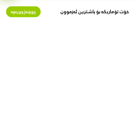
خۆت تۆماربکە بۆ باشترین ئەزموون
چوونەژوورەوە
بمانناسە
پارە لەگەڵ ئێمەدا پەیدا بکە
دەربارەی زیبۆکس
گرێبەستی فرۆشیار
پیشە
فرۆشتن لە زیبۆکس
ببە بە پەیوەندیدار
با هاوکارت بین
بەستەری بەسود
گواستنەوە و گەیاندن
یاسای کەسی
گەڕانەوە و گۆڕینەوە
یاسای بەکارهێنان
نەخشەی شوێن
خاڵی سەلامەتی