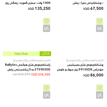
– وشککردنی خێرا – ڕەش
1000 وات – سەری گەورە – ڕەنگی ڕۆز
67,500
گۆڵد
135,250
IQD
IQD
%
10
Flash Deals
OFF
ئامێر و کەرەستەکانی ڕازاندنەوەی قژ
ئامێر و کەرەستەکانی ڕازاندنەوەی قژ
وشککەرەوەی قژی بەیبیلیس
ڕاستکەرەوەی قژی هەڵمی BaByliss
مۆدێلی 5910SDE زۆر سوک و خاوەن
ST595SDE بە 5 ڕێکخستنی پلەی
86,000
توانای ئیتاڵی - مۆتۆری 2000 وات -
گەرمی، سیرامیک، زیو
263,250
IQD
236,925
IQD
IQD
خێرایی لێشاوی هەوا 95 کیلۆمەتر لە
کاتژمێرێکدا - تەکنەلۆژیای ئایۆنیک - 3
پلەی گەرمی و 2 پلەی خێرایی -
خۆڵەمێشی