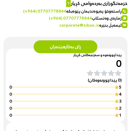
خزمەتگوزاری بەردەوامی کڕیار
?
ڕاستەوخۆ پەیوەندیمان پێوەبکە
(+964) 07707778844
ژمارەی وەتسئاپ
(+964) 07707778844
ئیمەیڵ بنێرە
corporate@zibox.io
ڕای بەکارهێنەران
پێداچوونەوە و سەرنجەکانی کڕیار
0
(0 پێداچوونەوەکان)
0
5
0
4
0
3
0
2
0
1