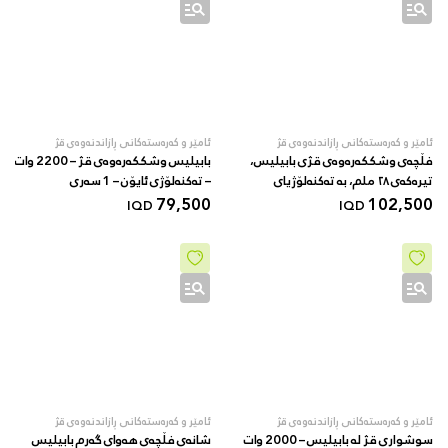
ئامێر و کەرەستەکانی ڕازاندنەوەی قژ
ئامێر و کەرەستەکانی ڕازاندنەوەی قژ
فڵچەی وشککەرەوەی قژی بابیلیس،
بابیلیس وشککەرەوەی قژ – 2200 وات
تیرەکەی ٢٨ ملم، بە تەکنەلۆژیای
– تەکنەلۆژی ئایۆن – 1 سەری
ئایۆنی
102,500
79,500
کۆنسەنتریتەر – شینی کاڵ
IQD
IQD
ئامێر و کەرەستەکانی ڕازاندنەوەی قژ
ئامێر و کەرەستەکانی ڕازاندنەوەی قژ
سوشواری قژ لە بابیلیس – 2000 وات
شانەی فڵچەی هەوای گەرم بابیلیس