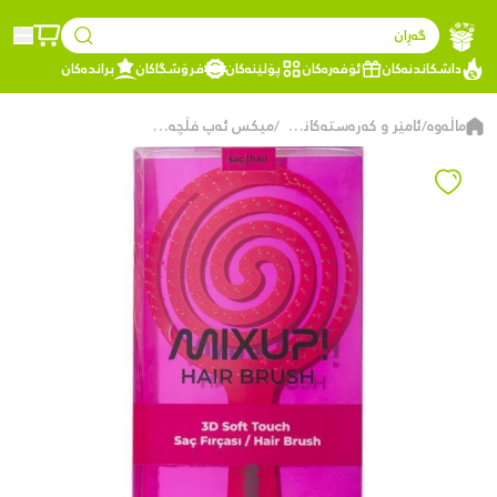
گەڕان
داشکاندنەکان
ئۆفەرەکان
پۆلێنەکان
فرۆشگاکان
براندەکان
ماڵەوە
ئامێر و کەرەستەکانی ڕازاندنەوەی قژ
میکس ئەپ فڵچەی قژ– 3D Soft Touch – پلاستیک – پەمەیی
/
/