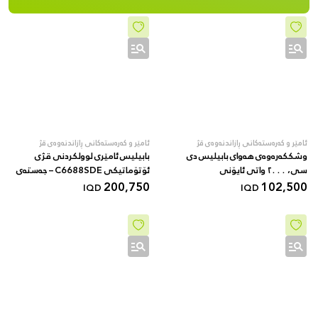
ئامێر و کەرەستەکانی ڕازاندنەوەی قژ
ئامێر و کەرەستەکانی ڕازاندنەوەی قژ
وشککەرەوەی هەوای بابیلیس دی
بابیلیس ئامێری لوولکردنی قژی
سی، ٢٠٠٠ واتی ئایۆنی
ئۆتۆماتیکی C6688SDE – جەستەی
102,500
200,750
سیرامیکی خۆکارانە سووڕاو –
IQD
IQD
کۆنترۆڵی دیجیتاڵی پلەی گەرما – زێڕی