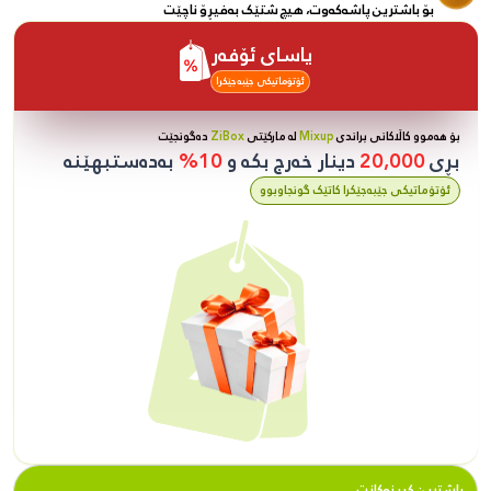
بۆ باشترین پاشەکەوت، هیچ شتێک بەفیڕۆ ناچێت
یاسای ئۆفەر
ئۆتۆماتیکی جێبەجێکرا
بۆ هەموو کاڵاکانی براندی
Mixup
لە مارکێتی
ZiBox
دەگونجێت
بڕی
20,000
دینار خەرج بکە و
10%
بەدەستبهێنە
ئۆتۆماتیکی جێبەجێکرا کاتێک گونجاوبوو
باشترین کڕینەکانت