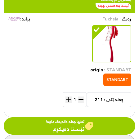
ئێستا بەدەستی بهێنە
ڕەنگ
: Fuchsia
براند:
origin :
STANDART
STANDART
چەندێتی : 211
تەنها چەند دانەیەک ماوە!
ئێستا دەیکڕم