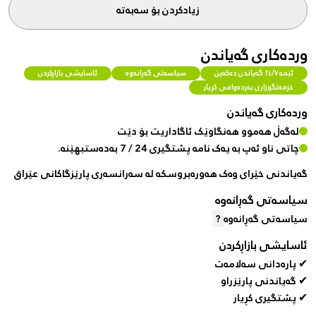
زیادکردن بۆ سەبەتە
وردەکاری گەیاندن
ئێمە ٢٤/٧ گەیاندن دەکەین
سیاسەتی گەڕانەوە
ئاسایشی بازاڕکردن
خزمەتگوزاری بەردەوامی کڕیار
وردەکاری گەیاندن
لەگەڵ هەموو هەنگاوێک ئاگاداریت بۆ دێت
چاتی ناو ئەپ بە یەک نامە پشتگیری 24 / 7 بەدەستبهێنە.
گەیاندنی خێرای وەک هەورەبروسکە لە سەرانسەری پارێزگاکانی عێراق
سیاسەتی گەڕانەوە
سیاسەتی گەڕانەوە
?
ئاسایشی بازاڕکردن
✔ پارەدانی سەلامەت
✔ گەیاندنی پارێزراو
✔ پشتگیری کڕیار