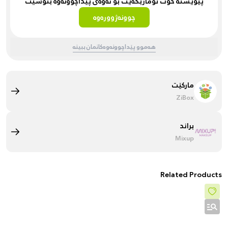
پێویستە خۆت تۆماربکەیت بۆ ئەوەی پێداچوونەوە بنوسیت
چوونەژوورەوە
هەموو پێداچوونەوەکانمان ببینە
مارکێت
ZiBox
براند
Mixup
Related Products