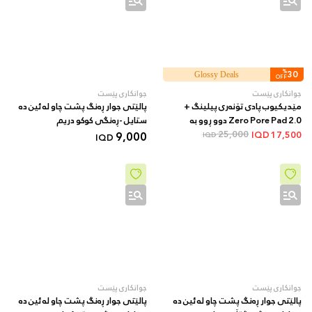
%
30
Glossy Deals
OFF
جوانکاری پێست
جوانکاری پێست
مێدیکیوب پادی تۆنەری پیلینگ +
پالێتی جوار ڕەنگ پشت چاو لە ئین دە
Zero Pore Pad 2.0 دوو ڕوو بە
ستایل -ڕەنگی کوکو دریم
AHA/BHA + 70 دانە
25,000
9,000
IQD
17,500
IQD
IQD
جوانکاری پێست
جوانکاری پێست
پالێتی جوار ڕەنگ پشت چاو لە ئین دە
پالێتی جوار ڕەنگ پشت چاو لە ئین دە