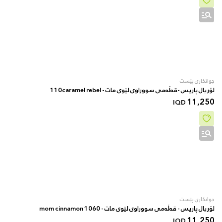
جوانکاری پێست
لۆریال پاریس -قەڵەمی سووراوی لێوی مات - 110caramel rebel
11,250
IQD
جوانکاری پێست
لۆریال پاریس - قەڵەمی سووراوی لێوی مات - 1060 mom cinnamon
11,250
IQD