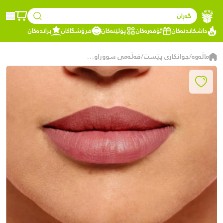
گەڕان
داشکاندنەکان
ئۆفەرەکان
پۆلێنەکان
فرۆشگاکان
براندەکان
ماڵەوە
جوانکاری پێست
قەڵەمی سووراوی لێوی مات - 102 Caramel Blondie
/
/