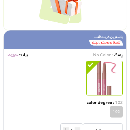
باشترین کڕینەکانت
ئێستا بەدەستی بهێنە
ڕەنگ
: No Color
براند:
color degree :
102
102