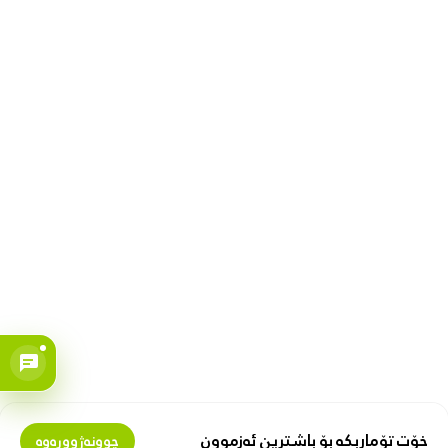
خۆت تۆماربکە بۆ باشترین ئەزموون
چوونەژوورەوە