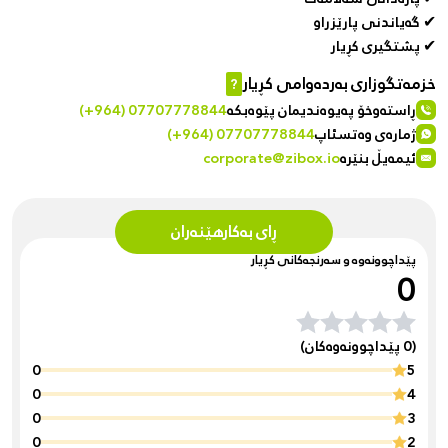
✔ گەیاندنی پارێزراو
✔ پشتگیری کڕیار
خزمەتگوزاری بەردەوامی کڕیار
?
ڕاستەوخۆ پەیوەندیمان پێوەبکە
(+964) 07707778844
ژمارەی وەتسئاپ
(+964) 07707778844
ئیمەیڵ بنێرە
corporate@zibox.io
ڕای بەکارهێنەران
پێداچوونەوە و سەرنجەکانی کڕیار
0
(0 پێداچوونەوەکان)
0
5
0
4
0
3
0
2