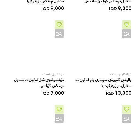
ستایل -ڕەنگی گۆڵدن ساندس
ستایل -ڕەنگی برۆنز ئێرا
9,000
9,000
IQD
IQD
جوانکاری پێست
جوانکاری پێست
پالێتی گەورەی سێبەری چاو لە ئین دە
کۆنسیلەری شل لە ئین دە ستایل
ستایل - وۆرم ئێدیت
-ڕەنگی گۆڵدن
7,000
13,000
IQD
IQD