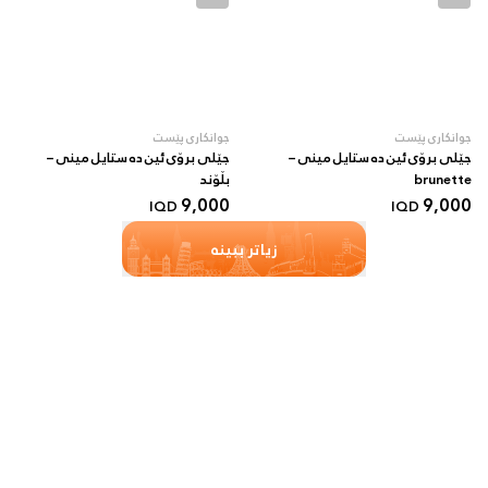
جوانکاری پێست
جوانکاری پێست
جێلی برۆی ئین دە ستایل مینی –
جێلی برۆی ئین دە ستایل مینی –
brunette
بڵۆند
9,000
9,000
IQD
IQD
زیاتر ببینە