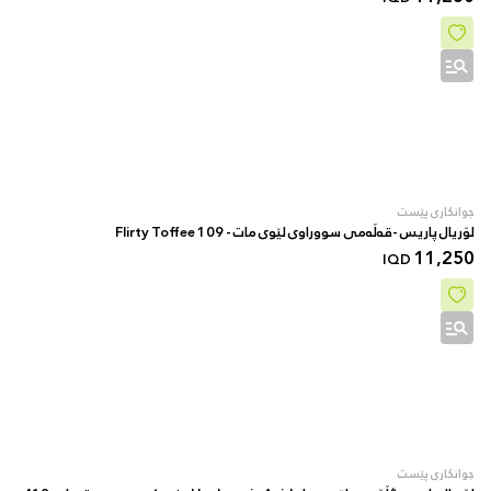
جوانکاری پێست
لۆریال پاریس -قەڵەمی سووراوی لێوی مات - 109 Flirty Toffee
11,250
IQD
جوانکاری پێست