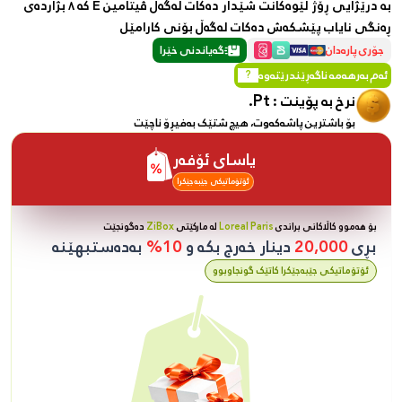
بە درێژایی ڕۆژ لێوەکانت شێدار دەکات لەگەڵ ڤیتامین E کە ٨ بژاردەی
ڕەنگی نایاب پێشکەش دەکات لەگەڵ بۆنی کارامێل
جۆری پارەدان
گەیاندنی خێرا
ئەم بەرهەمە ناگەڕێندرێتەوە
?
Pt.
نرخ بە پۆینت :
بۆ باشترین پاشەکەوت، هیچ شتێک بەفیڕۆ ناچێت
یاسای ئۆفەر
ئۆتۆماتیکی جێبەجێکرا
بۆ هەموو کاڵاکانی براندی
Loreal Paris
لە مارکێتی
ZiBox
دەگونجێت
بڕی
20,000
دینار خەرج بکە و
10%
بەدەستبهێنە
ئۆتۆماتیکی جێبەجێکرا کاتێک گونجاوبوو