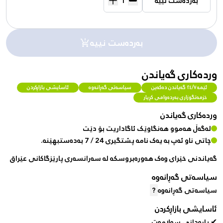
بەردەست نییە
بەردەست نییە
وردەکاری گەیاندن
ئێمە ٢٤/٧ گەیاندن دەکەین
سیاسەتی گەڕانەوە
ئاسایشی بازاڕکردن
خزمەتگوزاری بەردەوامی کڕیار
وردەکاری گەیاندن
لەگەڵ هەموو هەنگاوێک ئاگاداریت بۆ دێت
چاتی ناو ئەپ بە یەک نامە پشتگیری 24 / 7 بەدەستبهێنە.
گەیاندنی خێرای وەک هەورەبروسکە لە سەرانسەری پارێزگاکانی عێراق
سیاسەتی گەڕانەوە
سیاسەتی گەڕانەوە
?
ئاسایشی بازاڕکردن
✔ پارەدانی سەلامەت