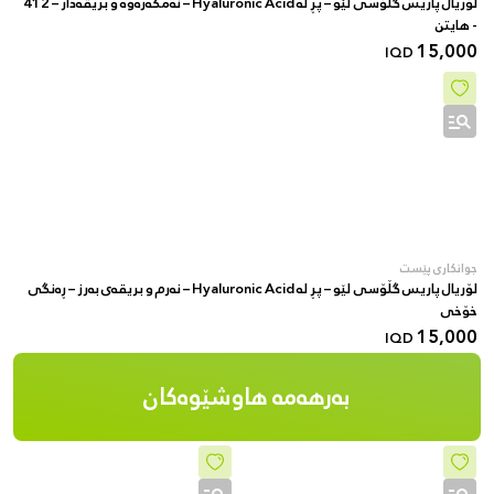
لۆریال پاریس گڵۆسی لێو – پڕ لە Hyaluronic Acid – نەمکەرەوە و بریقەدار – 412
- هايتن
15,000
IQD
جوانکاری پێست
لۆریال پاریس گڵۆسی لێو – پڕ لە Hyaluronic Acid – نەرم و بریقەی بەرز – ڕەنگی
خۆخی
15,000
IQD
بەرهەمە هاوشێوەکان