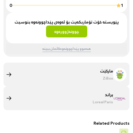
0
1
پێویستە خۆت تۆماربکەیت بۆ ئەوەی پێداچوونەوە بنوسیت
چوونەژوورەوە
هەموو پێداچوونەوەکانمان ببینە
مارکێت
ZiBox
براند
Loreal Paris
Related Products