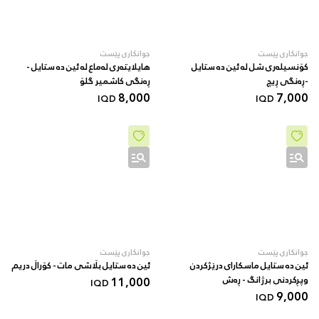
جوانکاری پێست
جوانکاری پێست
کۆنسیلەری شل لە ئین دە ستایل
هایلایتەری لەماع لە ئین دە ستایل -
-ڕەنگی ڕیچ
ڕەنگی کاشمیر گلۆ
8,000
7,000
IQD
IQD
جوانکاری پێست
جوانکاری پێست
ئین دە ستایل ماسکارای درێژکردن
ئین دە ستایل بڵاشی مات - کۆراڵ دریم
وپڕکردنی برژانگ - ڕەش
11,000
IQD
9,000
IQD