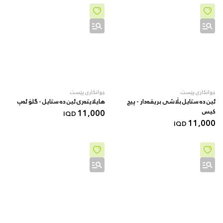
جوانکاری پێست
جوانکاری پێست
ئین دە ستایل بڵاشی بریقەدار - پیچ
هایلایتەری ئین دە ستایل - گلۆ ئەپ
کیس
11,000
IQD
11,000
IQD