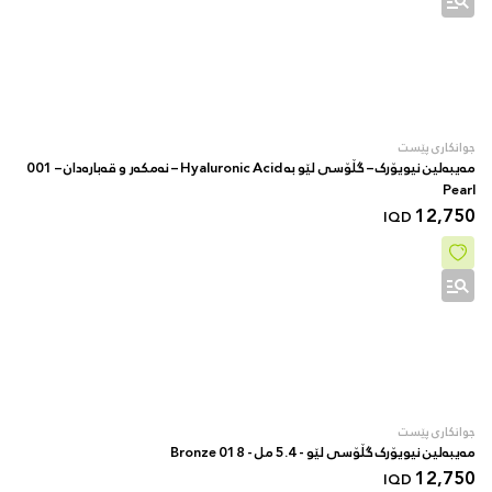
جوانکاری پێست
مەیبەلین نیویۆرک – گڵۆسی لێو بە Hyaluronic Acid – نەمکەر و قەبارەدان – 001
Pearl
12,750
IQD
جوانکاری پێست
مەیبەلین نیویۆرک گڵۆسی لێو - 5.4 مل - 018 Bronze
12,750
IQD