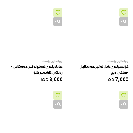
جوانکاری پێست
جوانکاری پێست
کۆنسیلەری شل لە ئین دە ستایل
هایلایتەری لەماع لە ئین دە ستایل -
-ڕەنگی ڕیچ
ڕەنگی کاشمیر گلۆ
8,000
7,000
IQD
IQD