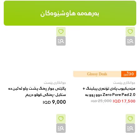
بەرهەمە هاوشێوەکان
%
30
Glossy Deals
OFF
جوانکاری پێست
جوانکاری پێست
مێدیکیوب پادی تۆنەری پیلینگ +
پالێتی جوار ڕەنگ پشت چاو لە ئین دە
Zero Pore Pad 2.0 دوو ڕوو بە
ستایل -ڕەنگی کوکو دریم
AHA/BHA + 70 دانە
25,000
9,000
IQD
17,500
IQD
IQD