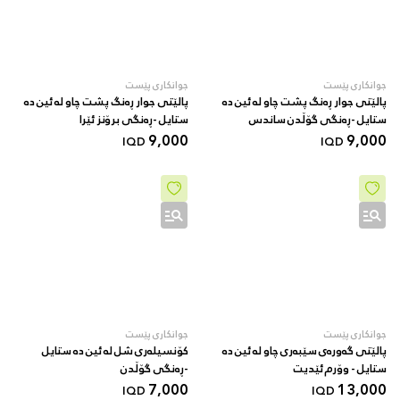
جوانکاری پێست
جوانکاری پێست
پالێتی جوار ڕەنگ پشت چاو لە ئین دە
پالێتی جوار ڕەنگ پشت چاو لە ئین دە
ستایل -ڕەنگی گۆڵدن ساندس
ستایل -ڕەنگی برۆنز ئێرا
9,000
9,000
IQD
IQD
جوانکاری پێست
جوانکاری پێست
پالێتی گەورەی سێبەری چاو لە ئین دە
کۆنسیلەری شل لە ئین دە ستایل
ستایل - وۆرم ئێدیت
-ڕەنگی گۆڵدن
7,000
13,000
IQD
IQD