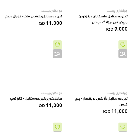
جوانکاری پێست
جوانکاری پێست
ئین دە ستایل ماسکارای درێژکردن
ئین دە ستایل بڵاشی مات - کۆراڵ دریم
وپڕکردنی برژانگ - ڕەش
11,000
IQD
9,000
IQD
جوانکاری پێست
جوانکاری پێست
ئین دە ستایل بڵاشی بریقەدار - پیچ
هایلایتەری ئین دە ستایل - گلۆ ئەپ
کیس
11,000
IQD
11,000
IQD