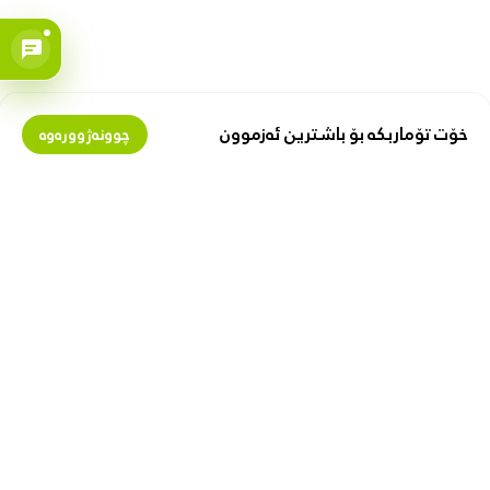
خۆت تۆماربکە بۆ باشترین ئەزموون
چوونەژوورەوە
بمانناسە
پارە لەگەڵ ئێمەدا پەیدا بکە
دەربارەی زیبۆکس
گرێبەستی فرۆشیار
پیشە
فرۆشتن لە زیبۆکس
ببە بە پەیوەندیدار
با هاوکارت بین
بەستەری بەسود