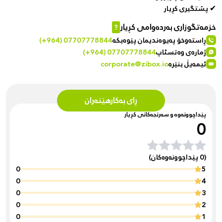
✔ پشتگیری کڕیار
خزمەتگوزاری بەردەوامی کڕیار
?
ڕاستەوخۆ پەیوەندیمان پێوەبکە
(+964) 07707778844
ژمارەی وەتسئاپ
(+964) 07707778844
ئیمەیڵ بنێرە
corporate@zibox.io
ڕای بەکارهێنەران
پێداچوونەوە و سەرنجەکانی کڕیار
0
(0 پێداچوونەوەکان)
0
5
0
4
0
3
0
2
0
1