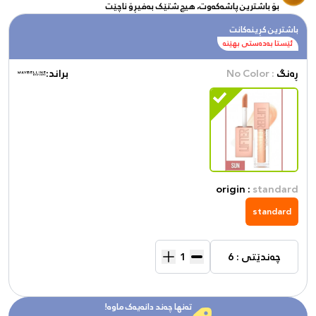
بۆ باشترین پاشەکەوت، هیچ شتێک بەفیڕۆ ناچێت
باشترین کڕینەکانت
ئێستا بەدەستی بهێنە
ڕەنگ
: No Color
براند:
origin :
standard
standard
چەندێتی : 6
تەنها چەند دانەیەک ماوە!