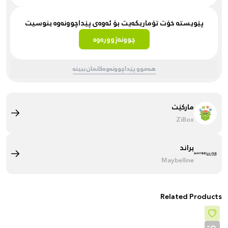
پێویستە خۆت تۆماربکەیت بۆ ئەوەی پێداچوونەوە بنوسیت
چوونەژوورەوە
هەموو پێداچوونەوەکانمان ببینە
مارکێت
ZiBox
براند
Maybelline
Related Products