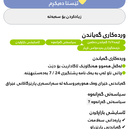
ئێستا دەیکڕم
زیادکردن بۆ سەبەتە
وردەکاری گەیاندن
ئێمە ٢٤/٧ گەیاندن دەکەین
سیاسەتی گەڕانەوە
ئاسایشی بازاڕکردن
خزمەتگوزاری بەردەوامی کڕیار
وردەکاری گەیاندن
لەگەڵ هەموو هەنگاوێک ئاگاداریت بۆ دێت
چاتی ناو ئەپ بە یەک نامە پشتگیری 24 / 7 بەدەستبهێنە.
گەیاندنی خێرای وەک هەورەبروسکە لە سەرانسەری پارێزگاکانی عێراق
سیاسەتی گەڕانەوە
سیاسەتی گەڕانەوە
?
ئاسایشی بازاڕکردن
✔ پارەدانی سەلامەت
✔ گەیاندنی پارێزراو