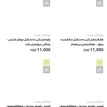
جوانکاری پێست
جوانکاری پێست
هایلایتەری ئین دە ستایل سانکیسد
پاودەری ئین دە ستایل دوبای نایتس -
برۆنز - هایلایتەری بریقەدار
ڕەنگی برۆنزەری مات
11,000
11,000
IQD
IQD
جوانکاری پێست
جوانکاری پێست
لووس پاودەر پودرەی ڕووناککەرەوەی
لووس پاودەر پودرەی ڕووناککەرەوەی