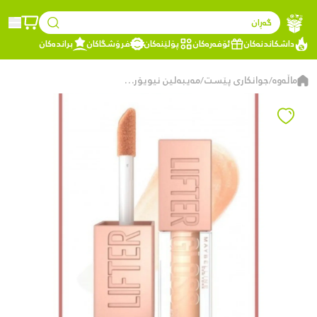
گەڕان
داشکاندنەکان
ئۆفەرەکان
پۆلێنەکان
فرۆشگاکان
براندەکان
ماڵەوە
جوانکاری پێست
مەیبەلین نیویۆرک Lifter Gloss گڵۆسی لێوی - 5.4 مل - 020 Sun
/
/