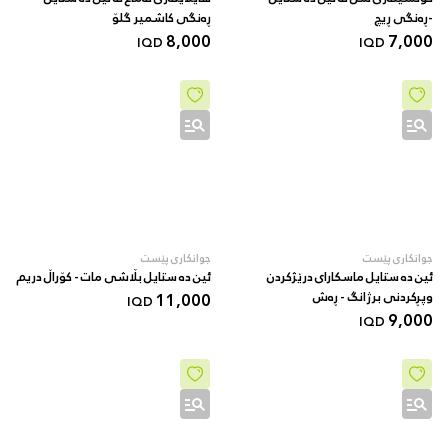
-ڕەنگی ڕیچ
ڕەنگی کاشمیر گلۆ
8,000
7,000
IQD
IQD
جوانکاری پێست
جوانکاری پێست
ئین دە ستایل ماسکارای درێژکردن
ئین دە ستایل بڵاشی مات - کۆراڵ دریم
وپڕکردنی برژانگ - ڕەش
11,000
IQD
9,000
IQD