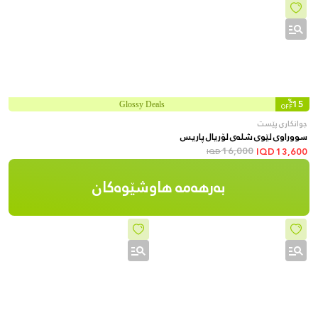
%
15
Glossy Deals
OFF
جوانکاری پێست
سووراوی لێوی شلەی لۆریال پاریس
16,000
IQD
13,600
IQD
بەرهەمە هاوشێوەکان