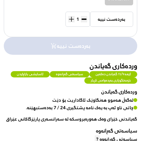
بەردەست نییە
بەردەست نییە
وردەکاری گەیاندن
ئێمە ٢٤/٧ گەیاندن دەکەین
سیاسەتی گەڕانەوە
ئاسایشی بازاڕکردن
خزمەتگوزاری بەردەوامی کڕیار
وردەکاری گەیاندن
لەگەڵ هەموو هەنگاوێک ئاگاداریت بۆ دێت
چاتی ناو ئەپ بە یەک نامە پشتگیری 24 / 7 بەدەستبهێنە.
گەیاندنی خێرای وەک هەورەبروسکە لە سەرانسەری پارێزگاکانی عێراق
سیاسەتی گەڕانەوە
سیاسەتی گەڕانەوە
?