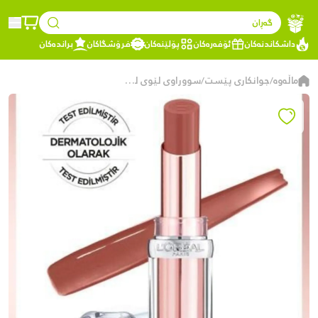
گەڕان
داشکاندنەکان
ئۆفەرەکان
پۆلێنەکان
فرۆشگاکان
براندەکان
ماڵەوە
جوانکاری پێست
سووراوی لێوی لۆریال پاریس، لێوەکان بە شێدار و نەرم دەهێڵێتەوە، لەگەڵ کۆتایییەکی بریقەدار کە بە شێوەیەکی سروشتی دەردەکەوێت-191 Nude Heaven
/
/