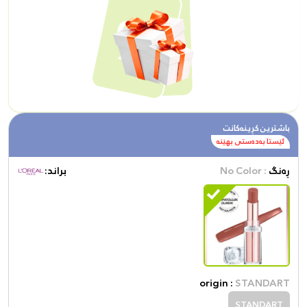
باشترین کڕینەکانت
ئێستا بەدەستی بهێنە
ڕەنگ
: No Color
براند:
origin :
STANDART
STANDART