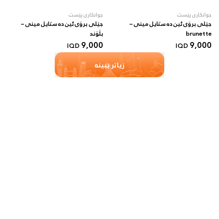
جوانکاری پێست
جوانکاری پێست
جێلی برۆی ئین دە ستایل مینی –
جێلی برۆی ئین دە ستایل مینی –
brunette
بڵۆند
9,000
9,000
IQD
IQD
زیاتر ببینە