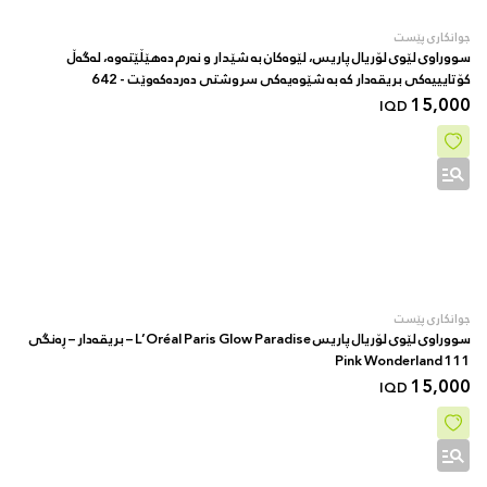
جوانکاری پێست
سووراوی لێوی لۆریال پاریس، لێوەکان بە شێدار و نەرم دەهێڵێتەوە، لەگەڵ
کۆتایییەکی بریقەدار کە بە شێوەیەکی سروشتی دەردەکەوێت - 642
15,000
IQD
جوانکاری پێست
سووراوی لێوی لۆریال پاریس L’Oréal Paris Glow Paradise – بریقەدار – ڕەنگی
111 Pink Wonderland
15,000
IQD