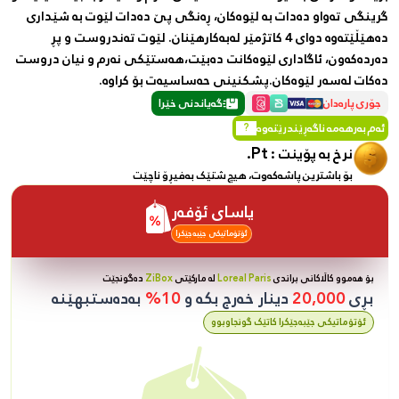
گرینگی تەواو دەدات بە لێوەکان، ڕەنگی پێ دەدات لێوت بە شێداری
دەهێڵێتەوە دوای 4 کاتژمێر لەبەکارهێنان. لێوت تەندروست و پڕ
دەردەکەون، ئاگاداری لێوەکانت دەبێت،هەستێکی نەرم و نیان دروست
دەکات لەسەر لێوەکان.پشکنینی حەساسیەت بۆ کراوە.
جۆری پارەدان
گەیاندنی خێرا
ئەم بەرهەمە ناگەڕێندرێتەوە
?
Pt.
نرخ بە پۆینت :
بۆ باشترین پاشەکەوت، هیچ شتێک بەفیڕۆ ناچێت
یاسای ئۆفەر
ئۆتۆماتیکی جێبەجێکرا
بۆ هەموو کاڵاکانی براندی
Loreal Paris
لە مارکێتی
ZiBox
دەگونجێت
بڕی
20,000
دینار خەرج بکە و
10%
بەدەستبهێنە
ئۆتۆماتیکی جێبەجێکرا کاتێک گونجاوبوو