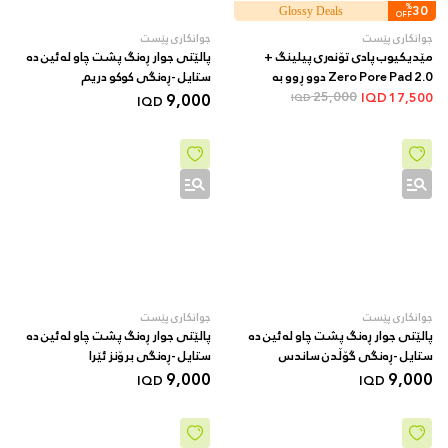
%
30
Glossy Deals
OFF
جوانکاری پێست
جوانکاری پێست
مێدیکیوب پادی تۆنەری پیلینگ +
پالێتی جوار ڕەنگ پشت چاو لە ئین دە
Zero Pore Pad 2.0 دوو ڕوو بە
ستایل -ڕەنگی کوکو دریم
AHA/BHA + 70 دانە
25,000
9,000
IQD
17,500
IQD
IQD
جوانکاری پێست
جوانکاری پێست
پالێتی جوار ڕەنگ پشت چاو لە ئین دە
پالێتی جوار ڕەنگ پشت چاو لە ئین دە
ستایل -ڕەنگی گۆڵدن ساندس
ستایل -ڕەنگی برۆنز ئێرا
9,000
9,000
IQD
IQD