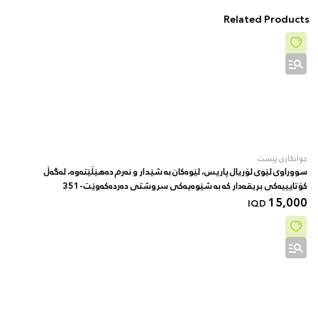
Related Products
جوانکاری پێست
سووراوی لێوی لۆریال پاریس، لێوەکان بە شێدار و نەرم دەهێڵێتەوە، لەگەڵ
کۆتایییەکی بریقەدار کە بە شێوەیەکی سروشتی دەردەکەوێت-351
Watermelon Dream
15,000
IQD