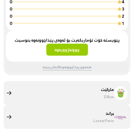
0
4
0
3
0
2
0
1
پێویستە خۆت تۆماربکەیت بۆ ئەوەی پێداچوونەوە بنوسیت
چوونەژوورەوە
هەموو پێداچوونەوەکانمان ببینە
مارکێت
ZiBox
براند
Loreal Paris