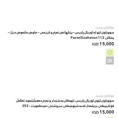
جوانکاری پێست
سووراوی لێو لە لۆریال پاریس – پێکهاتەی نەرم و کرێمی – ماوەی مانەوەی درێژ –
ڕەنگی 112 Pastel Exaltation
15,000
IQD
جوانکاری پێست
سووراوی لێوی لۆریال پاریس، لێوەکان بە شێدار و نەرم دەهێڵێتەوە، لەگەڵ
کۆتایییەکی بریقەدار کە بە شێوەیەکی سروشتی دەردەکەوێت - 353
15,000
IQD