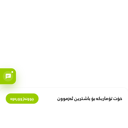
خۆت تۆماربکە بۆ باشترین ئەزموون
چوونەژوورەوە