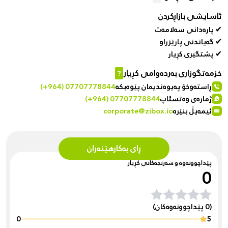
ئاسایشی بازاڕکردن
✔ پارەدانی سەلامەت
✔ گەیاندنی پارێزراو
✔ پشتگیری کڕیار
خزمەتگوزاری بەردەوامی کڕیار
?
ڕاستەوخۆ پەیوەندیمان پێوەبکە
(+964) 07707778844
ژمارەی وەتسئاپ
(+964) 07707778844
ئیمەیڵ بنێرە
corporate@zibox.io
ڕای بەکارهێنەران
پێداچوونەوە و سەرنجەکانی کڕیار
0
(0 پێداچوونەوەکان)
0
5