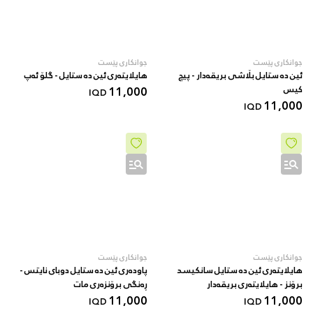
جوانکاری پێست
جوانکاری پێست
ئین دە ستایل بڵاشی بریقەدار - پیچ
هایلایتەری ئین دە ستایل - گلۆ ئەپ
کیس
11,000
IQD
11,000
IQD
جوانکاری پێست
جوانکاری پێست
هایلایتەری ئین دە ستایل سانکیسد
پاودەری ئین دە ستایل دوبای نایتس -
برۆنز - هایلایتەری بریقەدار
ڕەنگی برۆنزەری مات
11,000
11,000
IQD
IQD