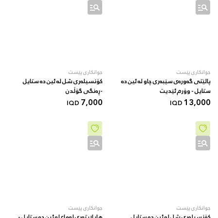
جوانکاری پێست
جوانکاری پێست
پالێتی گەورەی سێبەری چاو لە ئین دە
کۆنسیلەری شل لە ئین دە ستایل
ستایل - وۆرم ئێدیت
-ڕەنگی گۆڵدن
7,000
13,000
IQD
IQD
جوانکاری پێست
جوانکاری پێست
کۆنسیلەری شل لە ئین دە ستایل
هایلایتەری لەماع لە ئین دە ستایل -