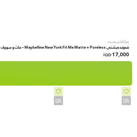
جوانکاری پێست
فەوندەیشنی Maybelline New York Fit Me Matte + Poreless – مات و سووک – بۆ پێستی ئاسایی بۆ چەور – 30 مل – ڕەنگی 220 Natural Beige
17,000
IQD