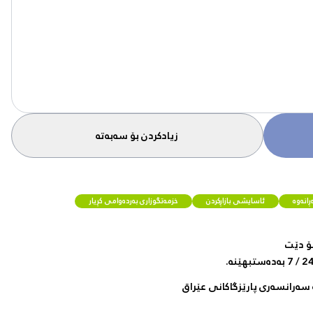
زیادکردن بۆ سەبەتە
انەوە
ئاسایشی بازاڕکردن
خزمەتگوزاری بەردەوامی کڕیار
ۆ دێت
سەرانسەری پارێزگاکانی عێراق