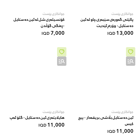
جوانکاری پێست
جوانکاری پێست
پالێتی گەورەی سێبەری چاو لە ئین
کۆنسیلەری شل لە ئین دە ستایل
دە ستایل - وۆرم ئێدیت
-ڕەنگی گۆڵدن
7,000
13,000
IQD
IQD
جوانکاری پێست
جوانکاری پێست
ئین دە ستایل بڵاشی بریقەدار - پیچ
هایلایتەری ئین دە ستایل - گلۆ ئەپ
کیس
11,000
IQD
11,000
IQD