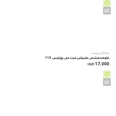
جوانکاری پێست
فاوەندەیشنی مایبێلین فیت می پۆڕلێس، 115
17,000
IQD