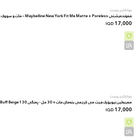
جوانکاری پێست
فەوندەیشنی Maybelline New York Fit Me Matte + Poreless – مات و سووک – بۆ پێستی ئاسایی بۆ چەور – 30 مل – ڕەنگی 105 05 Natural Ivory
17,000
IQD
جوانکاری پێست
مەیبەلین نیویۆرک فیت می کرێمی بنەمای مات + 30 مل - ڕەنگی 130 Buff Beige
17,000
IQD