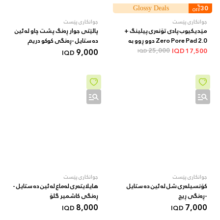
%
30
Glossy Deals
OFF
جوانکاری پێست
جوانکاری پێست
مێدیکیوب پادی تۆنەری پیلینگ +
پالێتی جوار ڕەنگ پشت چاو لە ئین
Zero Pore Pad 2.0 دوو ڕوو بە
دە ستایل -ڕەنگی کوکو دریم
AHA/BHA + 70 دانە
25,000
9,000
IQD
17,500
IQD
IQD
جوانکاری پێست
جوانکاری پێست
کۆنسیلەری شل لە ئین دە ستایل
هایلایتەری لەماع لە ئین دە ستایل -
-ڕەنگی ڕیچ
ڕەنگی کاشمیر گلۆ
8,000
7,000
IQD
IQD