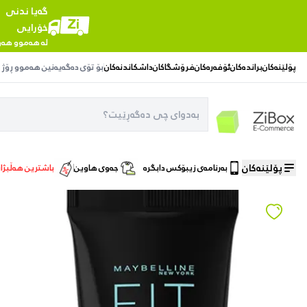
گەیا ندنی
خۆرایی
لە هەموو هەو
پۆلێنەکان
براندەکان
ئۆفەرەکان
فرۆشگاکان
داشکاندنەکان
بۆ تۆی دەگەیەنین
هەموو ڕۆژ
پۆلێنەکان
بەرنامەی زیبۆکس دابگرە
جەوی هاوین
باشترین هەڵبژا
ماڵەوە
/
جوانکاری پێست
/
فاوەندەیشنی مایبێلین فیت می پۆڕلێس، ١٢٠