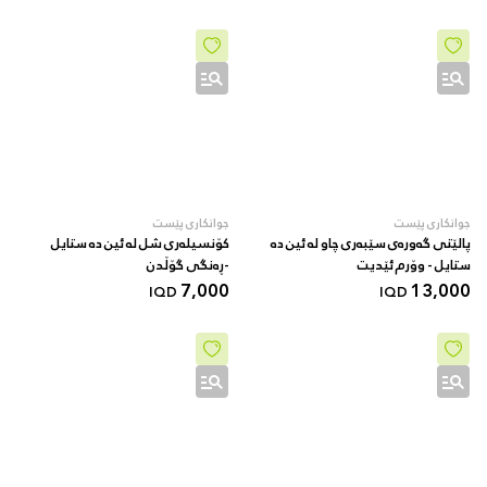
جوانکاری پێست
جوانکاری پێست
پالێتی گەورەی سێبەری چاو لە ئین دە
کۆنسیلەری شل لە ئین دە ستایل
ستایل - وۆرم ئێدیت
-ڕەنگی گۆڵدن
7,000
13,000
IQD
IQD