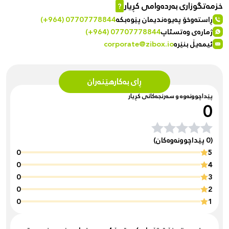
خزمەتگوزاری بەردەوامی کڕیار
?
ڕاستەوخۆ پەیوەندیمان پێوەبکە
(+964) 07707778844
ژمارەی وەتسئاپ
(+964) 07707778844
ئیمەیڵ بنێرە
corporate@zibox.io
ڕای بەکارهێنەران
پێداچوونەوە و سەرنجەکانی کڕیار
0
(0 پێداچوونەوەکان)
0
5
0
4
0
3
0
2
0
1