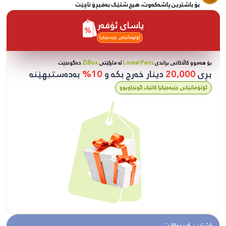
بۆ باشترین پاشەکەوت، هیچ شتێک بەفیڕۆ ناچێت
یاسای ئۆفەر
ئۆتۆماتیکی جێبەجێکرا
بۆ هەموو کاڵاکانی براندی
Loreal Paris
لە مارکێتی
ZiBox
دەگونجێت
بڕی
20,000
دینار خەرج بکە و
10%
بەدەستبهێنە
ئۆتۆماتیکی جێبەجێکرا کاتێک گونجاوبوو
باشترین کڕینەکانت