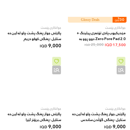
%
30
Glossy Deals
OFF
جوانکاری پێست
جوانکاری پێست
مێدیکیوب پادی تۆنەری پیلینگ +
پالێتی جوار ڕەنگ پشت چاو لە ئین دە
Zero Pore Pad 2.0 دوو ڕوو بە
ستایل -ڕەنگی کوکو دریم
AHA/BHA + 70 دانە
25,000
9,000
IQD
17,500
IQD
IQD
جوانکاری پێست
جوانکاری پێست
پالێتی جوار ڕەنگ پشت چاو لە ئین دە
پالێتی جوار ڕەنگ پشت چاو لە ئین دە
ستایل -ڕەنگی گۆڵدن ساندس
ستایل -ڕەنگی برۆنز ئێرا
9,000
9,000
IQD
IQD