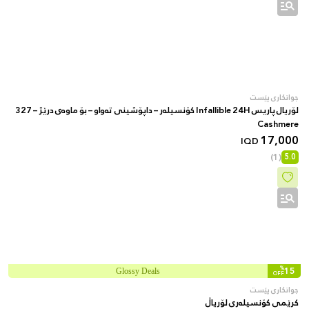
جوانکاری پێست
لۆریال پاریس Infallible 24H کۆنسیلەر – داپۆشینی تەواو – بۆ ماوەی درێژ – 327
Cashmere
17,000
IQD
(1)
5.0
%
15
Glossy Deals
OFF
جوانکاری پێست
کرێمی کۆنسیلەری لۆریاڵ