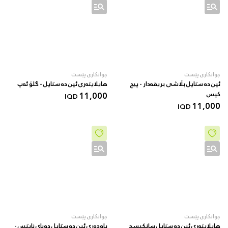
جوانکاری پێست
جوانکاری پێست
ئین دە ستایل بڵاشی بریقەدار - پیچ
هایلایتەری ئین دە ستایل - گلۆ ئەپ
کیس
11,000
IQD
11,000
IQD
جوانکاری پێست
جوانکاری پێست
هایلایتەری ئین دە ستایل سانکیسد
پاودەری ئین دە ستایل دوبای نایتس -