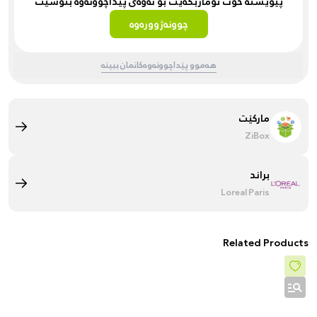
پێویستە خۆت تۆماربکەیت بۆ ئەوەی پێداچوونەوە بنوسیت
چوونەژوورەوە
هەموو پێداچوونەوەکانمان ببینە
مارکێت
ZiBox
براند
Loreal Paris
Related Products