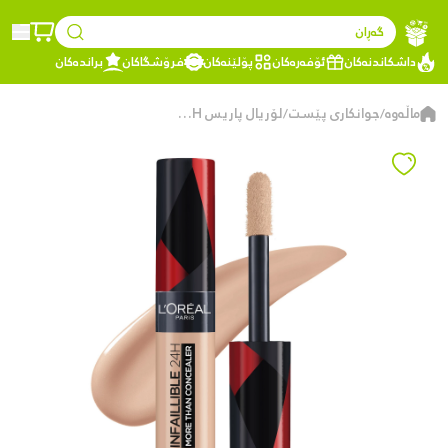
گەڕان
داشکاندنەکان
ئۆفەرەکان
پۆلێنەکان
فرۆشگاکان
براندەکان
ماڵەوە
جوانکاری پێست
لۆریال پاریس Infallible 24H کۆنسیلەر – داپۆشینی تەواو – ماوەی درێژ – بۆ چاو و ڕوو – 322 Ivory
/
/