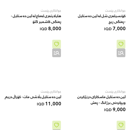
جوانکاری پێست
جوانکاری پێست
کۆنسیلەری شل لە ئین دە ستایل
هایلایتەری لەماع لە ئین دە ستایل -
-ڕەنگی ڕیچ
ڕەنگی کاشمیر گلۆ
8,000
7,000
IQD
IQD
جوانکاری پێست
جوانکاری پێست
ئین دە ستایل ماسکارای درێژکردن
ئین دە ستایل بڵاشی مات - کۆراڵ دریم
وپڕکردنی برژانگ - ڕەش
11,000
IQD
9,000
IQD