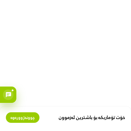
خۆت تۆماربکە بۆ باشترین ئەزموون
چوونەژوورەوە