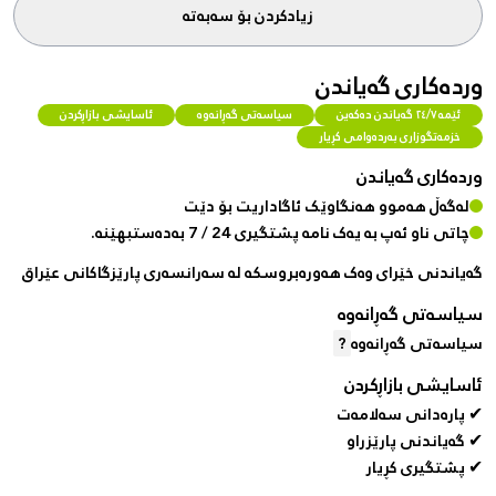
زیادکردن بۆ سەبەتە
وردەکاری گەیاندن
ئێمە ٢٤/٧ گەیاندن دەکەین
سیاسەتی گەڕانەوە
ئاسایشی بازاڕکردن
خزمەتگوزاری بەردەوامی کڕیار
وردەکاری گەیاندن
لەگەڵ هەموو هەنگاوێک ئاگاداریت بۆ دێت
چاتی ناو ئەپ بە یەک نامە پشتگیری 24 / 7 بەدەستبهێنە.
گەیاندنی خێرای وەک هەورەبروسکە لە سەرانسەری پارێزگاکانی عێراق
سیاسەتی گەڕانەوە
سیاسەتی گەڕانەوە
?
ئاسایشی بازاڕکردن
✔ پارەدانی سەلامەت
✔ گەیاندنی پارێزراو
✔ پشتگیری کڕیار