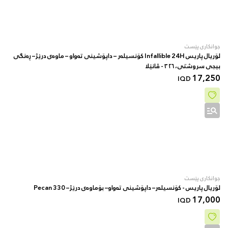
جوانکاری پێست
لۆریال پاریس Infallible 24H کۆنسیلەر – داپۆشینی تەواو – ماوەی درێژ– ڕەنگی
بیجی سروشتی، ٣٢٦ - ڤانێلا
17,250
IQD
جوانکاری پێست
لۆریال پاریس - کۆنسیلەر– داپۆشینی تەواو– بۆماوەی درێژ– 330 Pecan
17,000
IQD