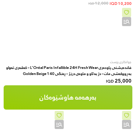
12,000
IQD
10,200
IQD
جوانکاری پێست
فاندەیشنی پاودەری L’Oréal Paris Infallible 24H Fresh Wear – کەڤەری تەواو
بە ڕووکەشی مات – دژ بە ئاو و ماوەی درێژ – ڕەنگی 140 Golden Beige
25,000
IQD
بەرهەمە هاوشێوەکان