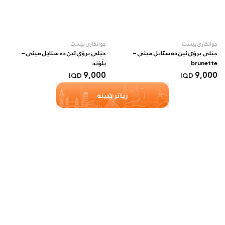
جوانکاری پێست
جوانکاری پێست
جێلی برۆی ئین دە ستایل مینی –
جێلی برۆی ئین دە ستایل مینی –
brunette
بڵۆند
9,000
9,000
IQD
IQD
زیاتر ببینە