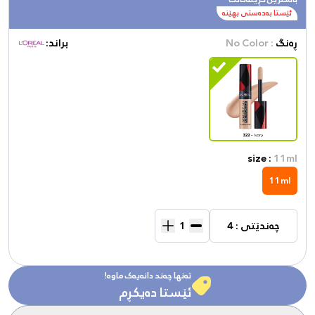
ئێستا بەدەستی بهێنە
ڕەنگ
: No Color
براند:
size :
11ml
11ml
چەندێتی : 4
تەنها چەند دانەیەک ماوە!
ئێستا دەیکڕم