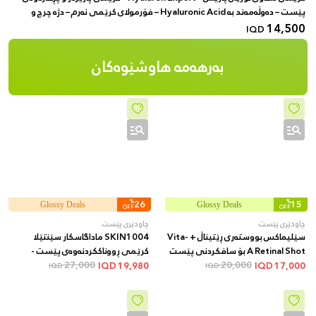
پێست – دەوڵەمەند بە Hyaluronic Acid – فۆرمولای کرێمی نەرم – دژە چرچ و
لۆچی
14,500
IQD
بەرهەمە هاوشێوەکان
%
26
%
15
Glossy Deals
Glossy Deals
OFF
OFF
چاودێری پێست
چاودێری پێست
سێلیماکس بووستەری ڕێتیناڵ + Vita-
SKIN1004 ماداگاسکار سێنتێلا
A Retinal Shot بۆ سافکردنی پێست
کرێمی ڕووناککردنەوەی پێست -
20,000
و کەمکردنەوەی کونەکان و هێڵە
27,000
پێست نەمدار و ئارام دەکاتەوە و
IQD
19,980
IQD
17,000
IQD
IQD
وردەکان + 15 مل
یارمەتیدەرە بۆ یەکخستنی ڕەنگی
پێست و کەمکردنەوەی لکە و
تۆخییەکانی پێست، 75 مل