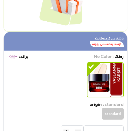
باشترین کڕینەکانت
ئێستا بەدەستی بهێنە
ڕەنگ
: No Color
براند:
origin :
standard
standard