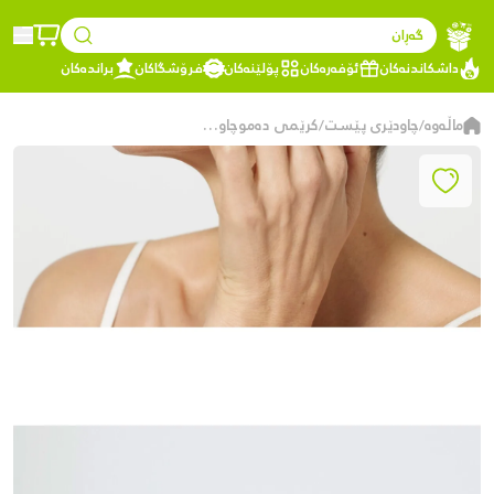
گەڕان
داشکاندنەکان
ئۆفەرەکان
پۆلێنەکان
فرۆشگاکان
براندەکان
ماڵەوە
چاودێری پێست
کرێمی دەموچاوی ڕۆژانەی لۆریال پاریس ڕیڤیتالیفت دیپ لەیزەر X3 Day، 50ml
/
/