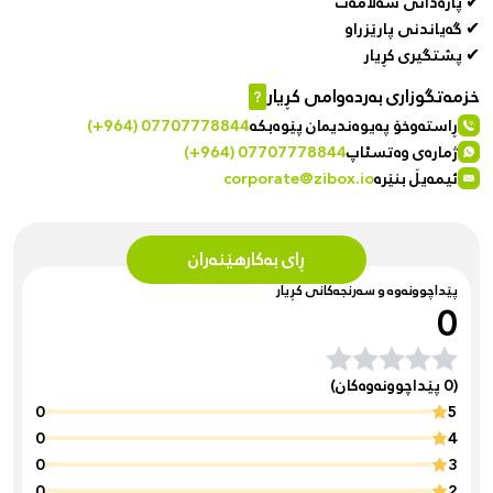
✔ پارەدانی سەلامەت
✔ گەیاندنی پارێزراو
✔ پشتگیری کڕیار
خزمەتگوزاری بەردەوامی کڕیار
?
ڕاستەوخۆ پەیوەندیمان پێوەبکە
(+964) 07707778844
ژمارەی وەتسئاپ
(+964) 07707778844
ئیمەیڵ بنێرە
corporate@zibox.io
ڕای بەکارهێنەران
پێداچوونەوە و سەرنجەکانی کڕیار
0
(0 پێداچوونەوەکان)
0
5
0
4
0
3
0
2