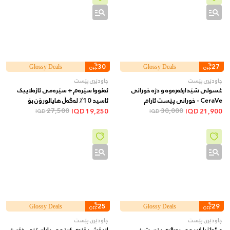
%
30
%
27
Glossy Deals
Glossy Deals
OFF
OFF
چاودێری پێست
چاودێری پێست
غسولی شێدارکەرەوە و دژە خورانی
ئەنووا سێرەم + سێرەمی ئازەلاییک
CeraVe - خورانی پێست ئارام
ئاسید 10٪ لەگەڵ هایالورۆن بۆ
30,000
دەکاتەوە و شێدارییەکی درێژخایەن
27,500
نەرمکردنەوە و سووربوونەوەی پێست
IQD
19,250
IQD
21,900
IQD
IQD
دابین دەکات، 473 مل
+ 30 مل
%
25
%
29
Glossy Deals
Glossy Deals
OFF
OFF
چاودێری پێست
چاودێری پێست