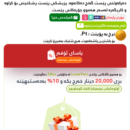
دەرکەوتنی پێست گەنج دەکاتەوە. پزیشکی پێست پشکنینی بۆ کراوە
و کاریگەرە لەسەر هەموو جۆرەکانی پێست.
جۆری پارەدان
گەیاندنی خێرا
ئەم بەرهەمە ناگەڕێندرێتەوە
?
Pt.
نرخ بە پۆینت :
بۆ باشترین پاشەکەوت، هیچ شتێک بەفیڕۆ ناچێت
یاسای ئۆفەر
ئۆتۆماتیکی جێبەجێکرا
بۆ هەموو کاڵاکانی براندی
Loreal Paris
لە مارکێتی
ZiBox
دەگونجێت
بڕی
20,000
دینار خەرج بکە و
10%
بەدەستبهێنە
ئۆتۆماتیکی جێبەجێکرا کاتێک گونجاوبوو