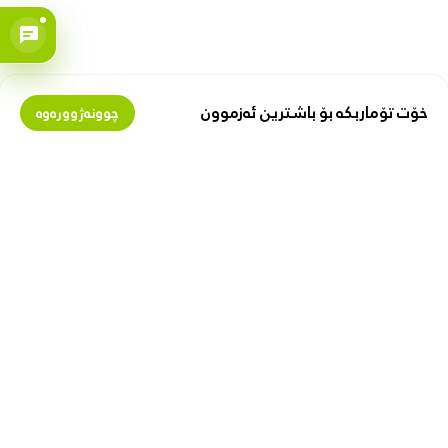
خۆت تۆماربکە بۆ باشترین ئەزموون
چوونەژوورەوە
بمانناسە
پارە لەگەڵ ئێمەدا پەیدا بکە
دەربارەی زیبۆکس
گرێبەستی فرۆشیار
پیشە
فرۆشتن لە زیبۆکس
ببە بە پەیوەندیدار
با هاوکارت بین
بەستەری بەسود