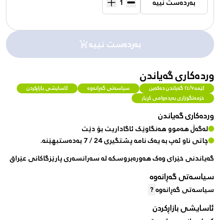
بەردەست نییە
بەردەست نییە
وردەکاری گەیاندن
ئێمە ٢٤/٧ گەیاندن دەکەین
سیاسەتی گەڕانەوە
ئاسایشی بازاڕکردن
خزمەتگوزاری بەردەوامی کڕیار
وردەکاری گەیاندن
لەگەڵ هەموو هەنگاوێک ئاگاداریت بۆ دێت
چاتی ناو ئەپ بە یەک نامە پشتگیری 24 / 7 بەدەستبهێنە.
گەیاندنی خێرای وەک هەورەبروسکە لە سەرانسەری پارێزگاکانی عێراق
سیاسەتی گەڕانەوە
سیاسەتی گەڕانەوە
?
ئاسایشی بازاڕکردن