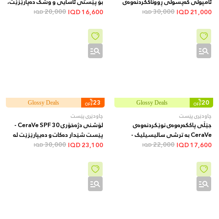
ئامپوڵی کەپسوڵی ڕووناککردنەوەی
بۆ پێستی ئاسایی و وشک دەپارێزێت،
30,000
پێست - یارمەتیدەرە بۆ یەکخستنی
٢٣٦ مل
20,000
IQD
16,600
IQD
21,000
IQD
IQD
ڕەنگی پێست و کەمکردنەوەی لکە و
تۆخییەکانی پێست، 100 مل
%
23
%
20
Glossy Deals
Glossy Deals
OFF
OFF
چاودێری پێست
چاودێری پێست
جێڵی پاککەرەوەی نوێکردنەوەی
لۆشنی دژەخۆری CeraVe SPF 30 -
CeraVe بە ترشی سالیسیلیک -
پێست شێدار دەکات و دەیپارێزێت لە
22,000
پاککردنەوە و قڵیشاندنی پێست بۆ
تیشکی خۆر، 52 مل
30,000
IQD
23,100
IQD
17,600
IQD
IQD
باشترکردن و نەرمکردنی پێکهاتەی
پێست، 237 مل