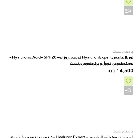
چاودێری پێست
لۆریال پاریس Hyaluron Expert کریمی ڕۆژانە – Hyaluronic Acid – SPF 20 –
نەمکردنەوەی قووڵ و پڕکردنەوەی پێست
14,500
IQD
چاودێری پێست
کریمی شەوی لۆریاڵ پاریس – Hyaluron Expert – کرێمی پارێزەر و پڕکەرەوەی