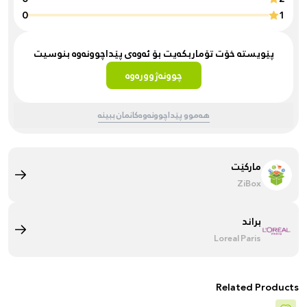
0
1
پێویستە خۆت تۆماربکەیت بۆ ئەوەی پێداچوونەوە بنوسیت
چوونەژوورەوە
هەموو پێداچوونەوەکانمان ببینە
مارکێت
ZiBox
براند
Loreal Paris
Related Products