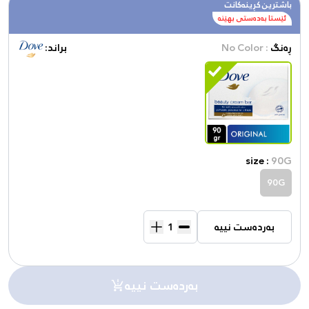
باشترین کڕینەکانت
ئێستا بەدەستی بهێنە
ڕەنگ
: No Color
براند:
size :
90G
90G
بەردەست نییە
بەردەست نییە