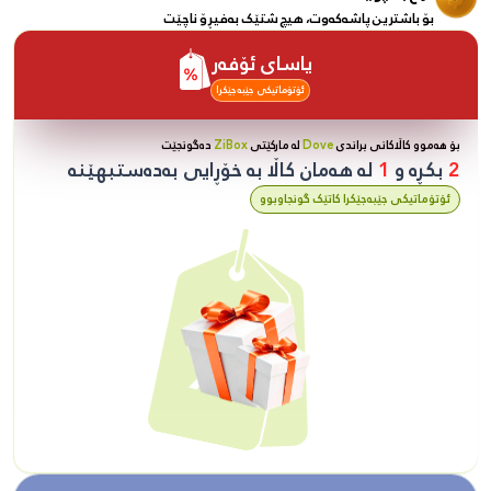
بۆ باشترین پاشەکەوت، هیچ شتێک بەفیڕۆ ناچێت
یاسای ئۆفەر
ئۆتۆماتیکی جێبەجێکرا
بۆ هەموو کاڵاکانی براندی
Dove
لە مارکێتی
ZiBox
دەگونجێت
2
بکڕە و
1
لە هەمان کاڵا بە خۆڕایی بەدەستبهێنە
ئۆتۆماتیکی جێبەجێکرا کاتێک گونجاوبوو