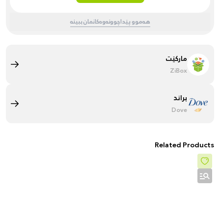
هەموو پێداچوونەوەکانمان ببینە
مارکێت
ZiBox
براند
Dove
Related Products