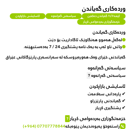
وردەکاری گەیاندن
ئێمە ٢٤/٧ گەیاندن دەکەین
سیاسەتی گەڕانەوە
ئاسایشی بازاڕکردن
خزمەتگوزاری بەردەوامی کڕیار
وردەکاری گەیاندن
لەگەڵ هەموو هەنگاوێک ئاگاداریت بۆ دێت
چاتی ناو ئەپ بە یەک نامە پشتگیری 24 / 7 بەدەستبهێنە.
گەیاندنی خێرای وەک هەورەبروسکە لە سەرانسەری پارێزگاکانی عێراق
سیاسەتی گەڕانەوە
سیاسەتی گەڕانەوە
?
ئاسایشی بازاڕکردن
✔ پارەدانی سەلامەت
✔ گەیاندنی پارێزراو
✔ پشتگیری کڕیار
خزمەتگوزاری بەردەوامی کڕیار
?
ڕاستەوخۆ پەیوەندیمان پێوەبکە
(+964) 07707778844