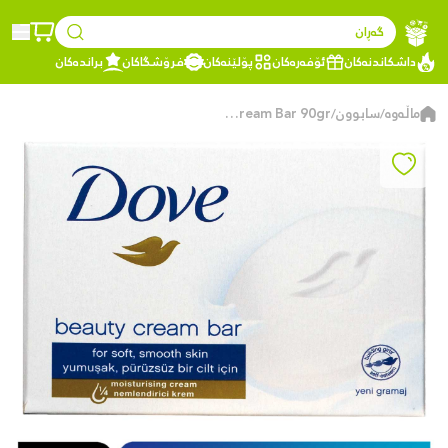
گەڕان
داشکاندنەکان
ئۆفەرەکان
پۆلێنەکان
فرۆشگاکان
براندەکان
ماڵەوە
سابوون
Dove Original Cream Bar 90gr
/
/