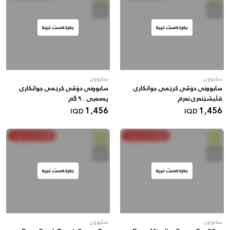
بەردەست نییە
بەردەست نییە
سابوون
سابوون
سابوونی دۆڤی کرێمی جوانکاری
سابوونی دۆڤی کرێمی جوانکاری
قڵیشێنەری نەرم
پەمەیی ٩٠ گم
1,456
1,456
IQD
IQD
بکڕە و بەدەستبهێنە
بکڕە و بەدەستبهێنە
بەردەست نییە
بەردەست نییە
سابوون
سابوون