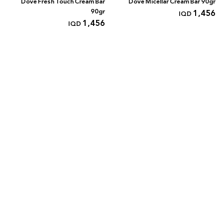
Dove Fresh Touch Cream Bar
Dove Micellar Cream Bar 90gr
90gr
1,456
IQD
1,456
IQD