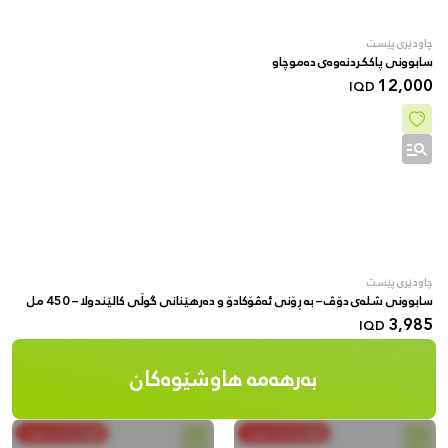
چاودێری پێست
سابوونی پاککردنەوەی دەموچاو
12,000
IQD
چاودێری پێست
سابوونی شلەی دۆڤ – بە ڕۆنی ئەڤۆکادۆ و دەرهێنانی گوڵی کالێندولا – 450 مل
3,985
IQD
بەرهەمە هاوشێوەکان
بکڕە و بەدەستبهێنە
بکڕە و بەدەستبهێنە