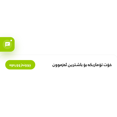
خۆت تۆماربکە بۆ باشترین ئەزموون
چوونەژوورەوە
بمانناسە
پارە لەگەڵ ئێمەدا پەیدا بکە