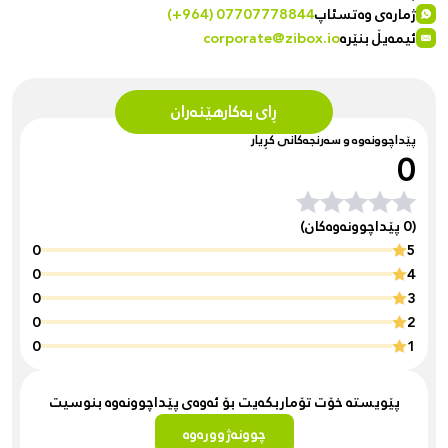
ژمارەی وەتسئاپ
(+964) 07707778844
ئیمەیڵ بنێرە
corporate@zibox.io
ڕای بەکارهێنەران
پێداچوونەوە و سەرنجەکانی کڕیار
0
(0 پێداچوونەوەکان)
0
5
0
4
0
3
0
2
0
1
پێویستە خۆت تۆماربکەیت بۆ ئەوەی پێداچوونەوە بنوسیت
چوونەژوورەوە