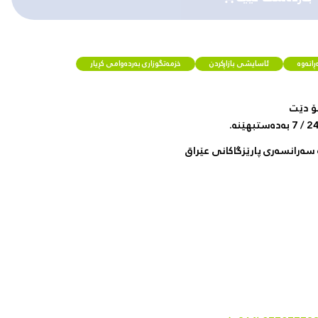
انەوە
ئاسایشی بازاڕکردن
خزمەتگوزاری بەردەوامی کڕیار
ۆ دێت
سەرانسەری پارێزگاکانی عێراق