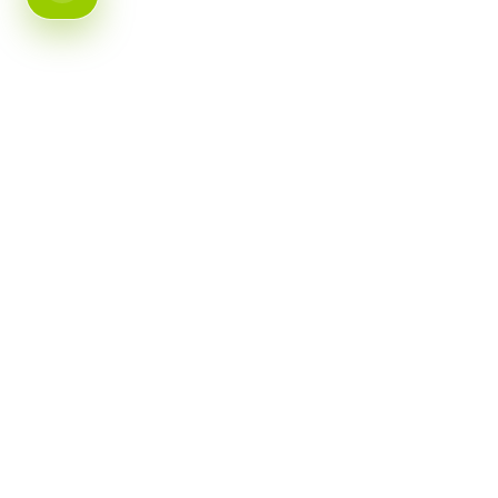
با هاوکارت بین
سکانی بکە
گواستنەوە و گەیاندن
گەڕانەوە و گۆڕینەوە