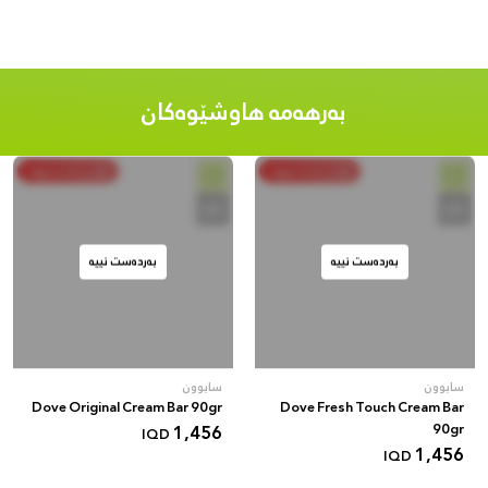
بەرهەمە هاوشێوەکان
بکڕە و بەدەستبهێنە
بکڕە و بەدەستبهێنە
بەردەست نییە
بەردەست نییە
سابوون
سابوون
Dove Original Cream Bar 90gr
Dove Fresh Touch Cream Bar
1,456
90gr
IQD
1,456
IQD