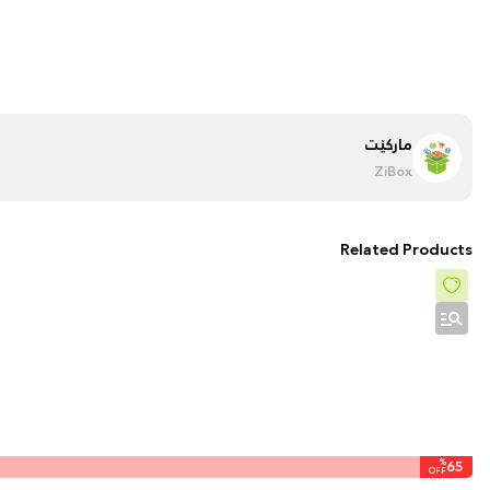
مارکێت
ZiBox
Related Products
%
65
OFF