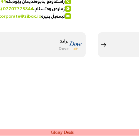
ڕاستەوخۆ پەیوەندیمان پێوەبکە
844
ژمارەی وەتسئاپ
4) 07707778844
ئیمەیڵ بنێرە
corporate@zibox.io
براند
Dove
Glossy Deals