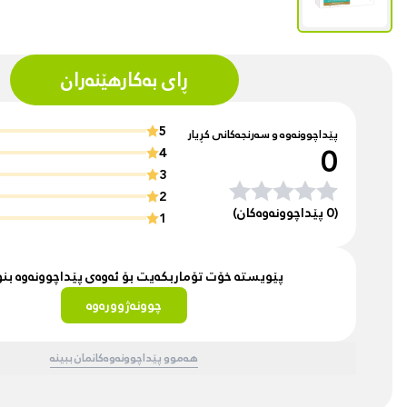
ڕای بەکارهێنەران
5
پێداچوونەوە و سەرنجەکانی کڕیار
0
4
3
2
(0 پێداچوونەوەکان)
1
پێویستە خۆت تۆماربکەیت بۆ ئەوەی پێداچوونەوە ب
چوونەژوورەوە
هەموو پێداچوونەوەکانمان ببینە