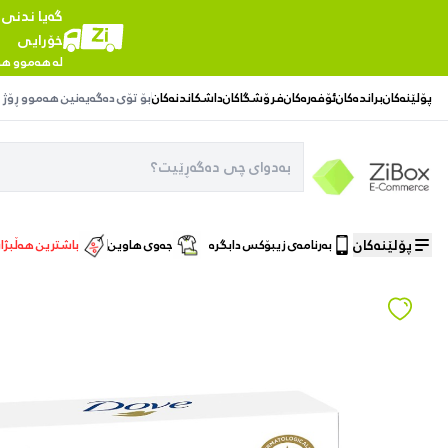
گەیا ندنی
خۆرایی
لە هەموو هە
پۆلێنەکان
براندەکان
ئۆفەرەکان
فرۆشگاکان
داشکاندنەکان
بۆ تۆی دەگەیەنین
هەموو ڕۆژ
پۆلێنەکان
بەرنامەی زیبۆکس دابگرە
جەوی هاوین
باشترین هەڵبژا
ماڵەوە
/
سابوون
/
Dove Micellar Cream Bar 90gr