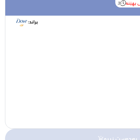
 بهێنە
براند:
بەردەست نییە