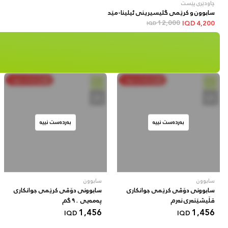
چاودێری پێست
سابوون و کرێمی گلیسیرینی ئیلینا-مێد
12,000
IQD
4,200
IQD
بکڕە و بەدەستبهێنە
بکڕە و بەدەستبهێنە
بەردەست نییە
بەردەست نییە
سابوون
سابوون
سابوونی دۆڤی کرێمی جوانکاری
سابوونی دۆڤی کرێمی جوانکاری
قڵیشێنەری نەرم
پەمەیی ٩٠ گم
1,456
1,456
IQD
IQD