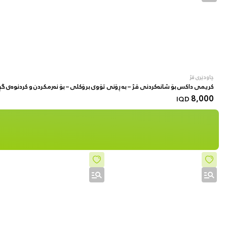
چاودێری قژ
کریمی داکس بۆ شانەکردنی قژ – بە ڕۆنی تۆوی برۆکلی – بۆ نەرمکردن و کردنوەی گڕی قژ
8,000
IQD