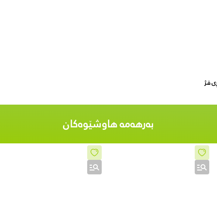
بەرهەمە هاوشێوەکان