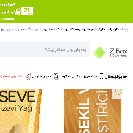
گەیا ندن
خۆرایی
لە هەموو 
پۆلێنەکان
براندەکان
ئۆفەرەکان
فرۆشگاکان
داشکاندنەکان
بۆ تۆی دەگەیەنین
هەموو ڕۆژ
ماڵەوە
/
چاودێری قژ
/
زەیتی کرێمی ئەلسێڤ میراکل نۆرمال
پۆلێنەکان
بەرنامەی زیبۆکس دابگرە
جەوی هاوین
باشترین هەڵبژا