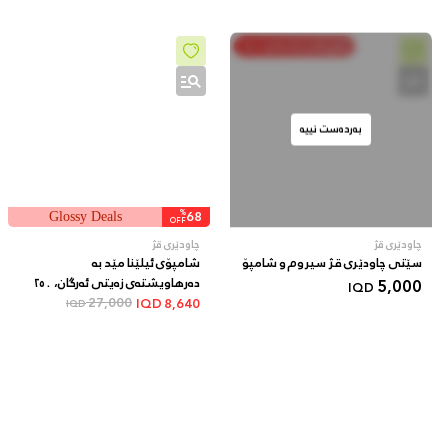
خەرج بکە و پاشەکەوت بکە
بەردەست نییە
%
68
Glossy Deals
OFF
چاودێری قژ
چاودێری قژ
سێتی چاودێری قژ سیروم و شامپۆ
شامپۆی ئیلێنا مێد بە
5,000
دەرهاویشتەی زەیتی ئەرگان، ٢٥٠
IQD
مل
27,000
IQD
8,640
IQD