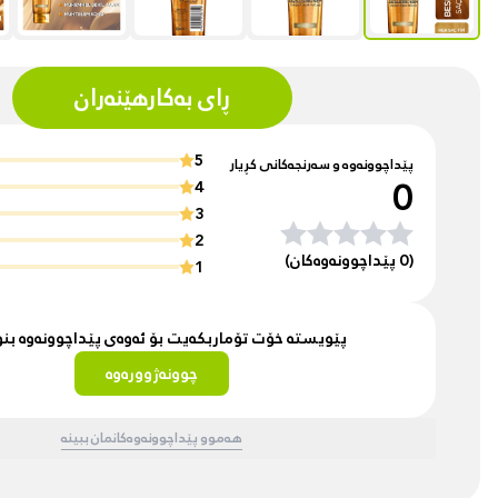
ڕای بەکارهێنەران
5
پێداچوونەوە و سەرنجەکانی کڕیار
0
4
3
2
(0 پێداچوونەوەکان)
1
پێویستە خۆت تۆماربکەیت بۆ ئەوەی پێداچوونەوە ب
چوونەژوورەوە
هەموو پێداچوونەوەکانمان ببینە