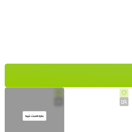
بەردەست نییە