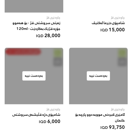
چاودێری قژ
چاودێری قژ
شامپۆی دێرما ئەکتیڤ
زەیتی سروشتی قژ - بۆ هەموو
15,000
جۆڕە قژێك بەکاردێت - 120ml
IQD
28,000
IQD
خەرج بکە و پاشەکەوت بکە
بەردەست نییە
بەردەست نییە
چاودێری قژ
چاودێری قژ
ئامێری لابردنی مووبە دوو پارچە بۆ
شامپۆی دژە قڵیشەی سروشتی
خانمان
6,000
IQD
93,750
IQD