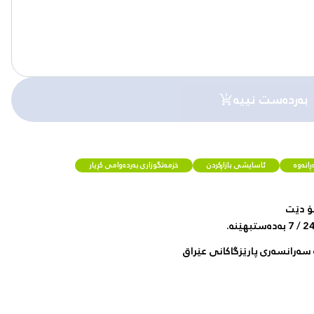
بەردەست نییە
انەوە
ئاسایشی بازاڕکردن
خزمەتگوزاری بەردەوامی کڕیار
ۆ دێت
سەرانسەری پارێزگاکانی عێراق