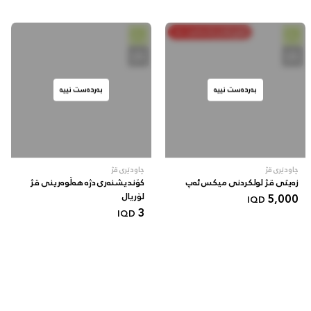
خەرج بکە و پاشەکەوت بکە
بەردەست نییە
بەردەست نییە
چاودێری قژ
چاودێری قژ
زەیتی قژ لولکردنی میکس ئەپ
کۆندیشنەری دژە هەڵوەرینی قژ
5,000
لۆریال
IQD
3
IQD