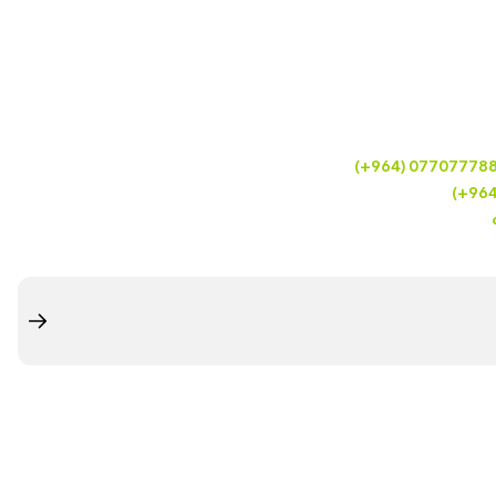
(+964) 07707778
(+96