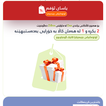
یاسای ئۆفەر
ئۆتۆماتیکی جێبەجێکرا
بۆ هەموو کاڵاکانی براندی
Dax
لە مارکێتی
ZiBox
دەگونجێت
2
بکڕە و
1
لە هەمان کاڵا بە خۆڕایی بەدەستبهێنە
ئۆتۆماتیکی جێبەجێکرا کاتێک گونجاوبوو
باشترین کڕینەکانت