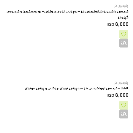
چاودێری قژ
کریمی داکس بۆ شانەکردنی قژ – بە ڕۆنی تۆوی برۆکلی – بۆ نەرمکردن و کردنوەی
گڕی قژ
8,000
IQD
چاودێری قژ
DAX – کریمی لوولکردنی قژ – بە ڕۆنی تۆوی برۆکلی و ڕۆنی مۆنۆی
8,000
IQD