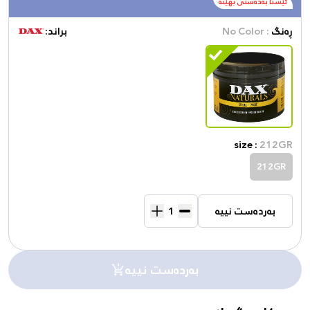
ئێستا بەدەستی بهێنە
ڕەنگ
: No Color
براند:
size :
212GR
212GR
بەردەست نییە
بەردەست نییە