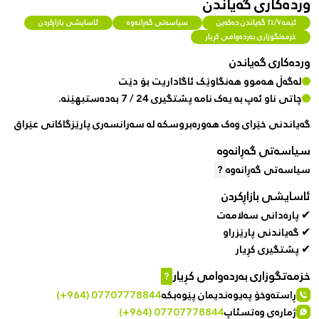
وردەکاری گەیاندن
ئێمە ٢٤/٧ گەیاندن دەکەین
سیاسەتی گەڕانەوە
ئاسایشی بازاڕکردن
خزمەتگوزاری بەردەوامی کڕیار
وردەکاری گەیاندن
لەگەڵ هەموو هەنگاوێک ئاگاداریت بۆ دێت
چاتی ناو ئەپ بە یەک نامە پشتگیری 24 / 7 بەدەستبهێنە.
گەیاندنی خێرای وەک هەورەبروسکە لە سەرانسەری پارێزگاکانی عێراق
سیاسەتی گەڕانەوە
سیاسەتی گەڕانەوە
?
ئاسایشی بازاڕکردن
✔ پارەدانی سەلامەت
✔ گەیاندنی پارێزراو
✔ پشتگیری کڕیار
خزمەتگوزاری بەردەوامی کڕیار
?
ڕاستەوخۆ پەیوەندیمان پێوەبکە
(+964) 07707778844
ژمارەی وەتسئاپ
(+964) 07707778844