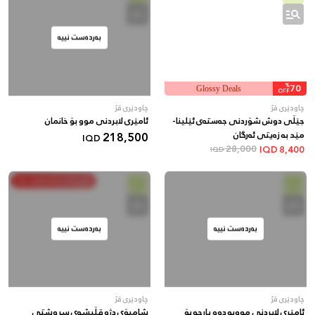
بەردەست نییە
%
70
Glossy Deals
OFF
چاودێری قژ
چاودێری قژ
جێڵی دوش شۆردنی جەستەی ئێلینا-
ئامێری لابردنی موو بۆ خانمان
مێد بە زەیتی ئەرگان
218,500
IQD
28,000
IQD
8,400
IQD
خەرج بکە و پاشەکەوت بکە
بەردەست نییە
بەردەست نییە
چاودێری قژ
چاودێری قژ
ئامێری لابردنی مووبە دوو پارچە بۆ
شامپۆی دژە قڵیشەی سروشتی