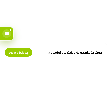
خۆت تۆماربکە بۆ باشترین ئەزموون
چوونەژوورەوە
بمانناسە
پارە لەگەڵ ئێمەدا پەیدا بکە
دەربارەی زیبۆکس
گرێبەستی فرۆشیار