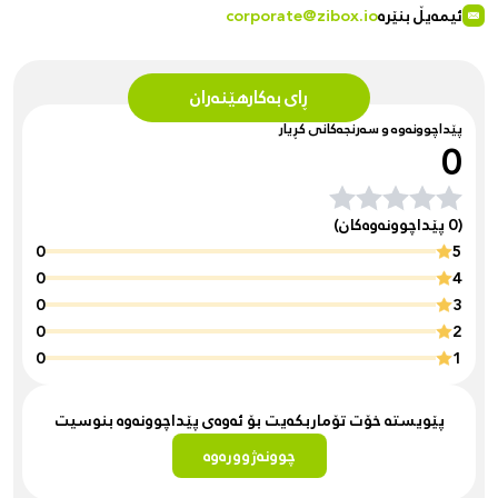
ئیمەیڵ بنێرە
corporate@zibox.io
ڕای بەکارهێنەران
پێداچوونەوە و سەرنجەکانی کڕیار
0
(0 پێداچوونەوەکان)
0
5
0
4
0
3
0
2
0
1
پێویستە خۆت تۆماربکەیت بۆ ئەوەی پێداچوونەوە بنوسیت
چوونەژوورەوە