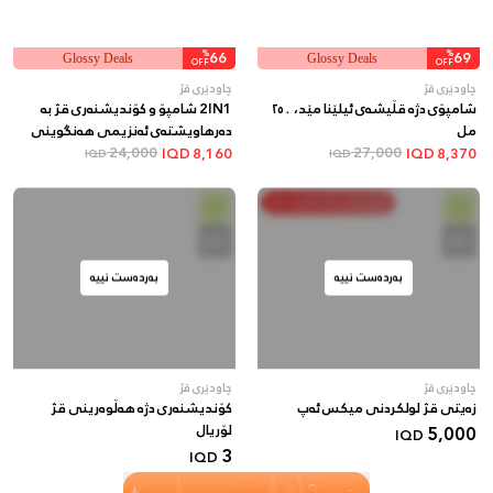
%
66
%
69
Glossy Deals
Glossy Deals
OFF
OFF
چاودێری قژ
چاودێری قژ
شامپۆی دژە قڵیشەی ئیلێنا مێد، ٢٥٠
2IN1 شامپۆ و کۆندیشنەری قژ بە
مل
دەرهاویشتەی ئەنزیمی هەنگوینی
27,000
سروشتی
24,000
IQD
8,160
IQD
8,370
IQD
IQD
خەرج بکە و پاشەکەوت بکە
بەردەست نییە
بەردەست نییە
چاودێری قژ
چاودێری قژ
زەیتی قژ لولکردنی میکس ئەپ
کۆندیشنەری دژە هەڵوەرینی قژ
5,000
لۆریال
IQD
3
IQD