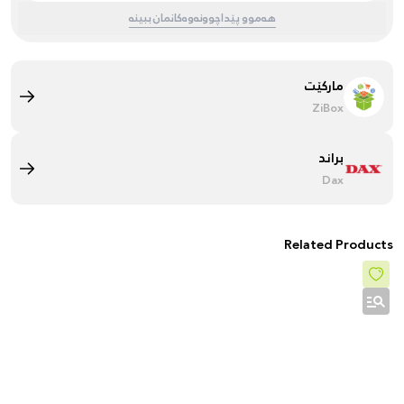
هەموو پێداچوونەوەکانمان ببینە
مارکێت
ZiBox
براند
Dax
Related Products