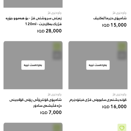
چاودێری قژ
چاودێری قژ
شامپۆی دێرما ئەکتیڤ
زەیتی سروشتی قژ - بۆ هەموو جۆڕە
15,000
قژێك بەکاردێت - 120ml
IQD
28,000
IQD
بەردەست نییە
بەردەست نییە
چاودێری قژ
چاودێری قژ
کۆندیشنەری سابوونی قژی فیتۆدێرم
شامپۆی کۆنتڕۆڵی ڕۆنی کۆلاجینی
16,000
دژە قڵیشەی سادۆر
IQD
7,000
IQD