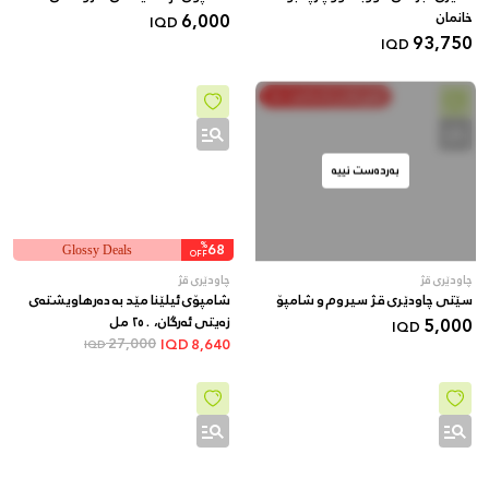
خانمان
6,000
IQD
93,750
IQD
خەرج بکە و پاشەکەوت بکە
بەردەست نییە
%
68
Glossy Deals
OFF
چاودێری قژ
چاودێری قژ
سێتی چاودێری قژ سیروم و شامپۆ
شامپۆی ئیلێنا مێد بە دەرهاویشتەی
5,000
زەیتی ئەرگان، ٢٥٠ مل
IQD
27,000
IQD
8,640
IQD