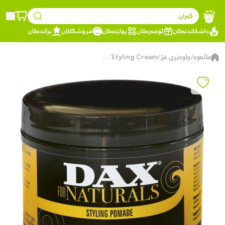
گەڕان
داشکاندنەکان
ئۆفەرەکان
پۆلێنەکان
فرۆشگاکان
براندەکان
ماڵەوە
چاودێری قژ
Naturals Wave Clarifying Styling Cream
/
/