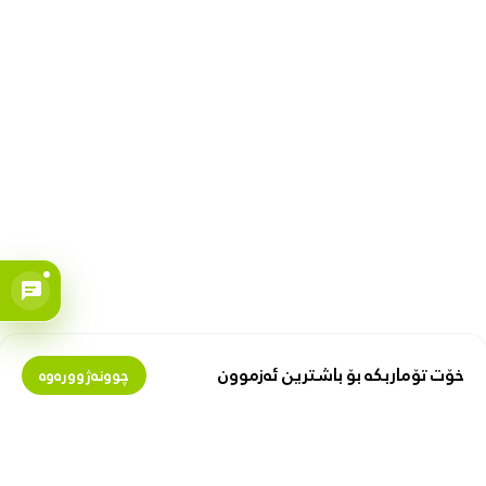
خۆت تۆماربکە بۆ باشترین ئەزموون
چوونەژوورەوە