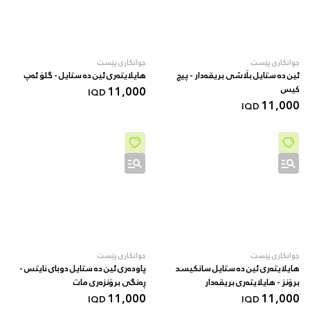
جوانکاری پێست
جوانکاری پێست
ئین دە ستایل بڵاشی بریقەدار - پیچ
هایلایتەری ئین دە ستایل - گلۆ ئەپ
کیس
11,000
IQD
11,000
IQD
جوانکاری پێست
جوانکاری پێست
هایلایتەری ئین دە ستایل سانکیسد
پاودەری ئین دە ستایل دوبای نایتس -
برۆنز - هایلایتەری بریقەدار
ڕەنگی برۆنزەری مات
11,000
11,000
IQD
IQD