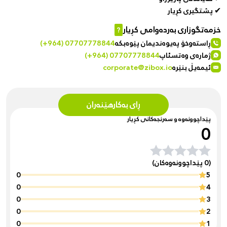
✔ پشتگیری کڕیار
خزمەتگوزاری بەردەوامی کڕیار
?
ڕاستەوخۆ پەیوەندیمان پێوەبکە
(+964) 07707778844
ژمارەی وەتسئاپ
(+964) 07707778844
ئیمەیڵ بنێرە
corporate@zibox.io
ڕای بەکارهێنەران
پێداچوونەوە و سەرنجەکانی کڕیار
0
(0 پێداچوونەوەکان)
0
5
0
4
0
3
0
2
0
1