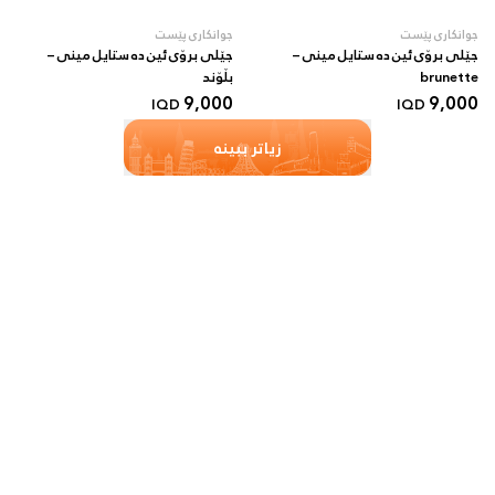
جوانکاری پێست
جوانکاری پێست
جێلی برۆی ئین دە ستایل مینی –
جێلی برۆی ئین دە ستایل مینی –
brunette
بڵۆند
9,000
9,000
IQD
IQD
زیاتر ببینە