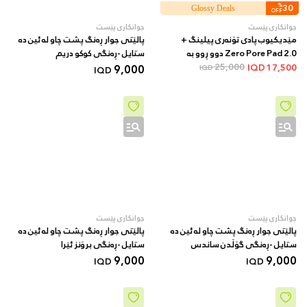
%
30
Glossy Deals
OFF
جوانکاری پێست
جوانکاری پێست
مێدیکیوب پادی تۆنەری پیلینگ +
پالێتی جوار ڕەنگ پشت چاو لە ئین دە
Zero Pore Pad 2.0 دوو ڕوو بە
ستایل -ڕەنگی کوکو دریم
AHA/BHA + 70 دانە
25,000
9,000
IQD
17,500
IQD
IQD
جوانکاری پێست
جوانکاری پێست
پالێتی جوار ڕەنگ پشت چاو لە ئین دە
پالێتی جوار ڕەنگ پشت چاو لە ئین دە
ستایل -ڕەنگی گۆڵدن ساندس
ستایل -ڕەنگی برۆنز ئێرا
9,000
9,000
IQD
IQD