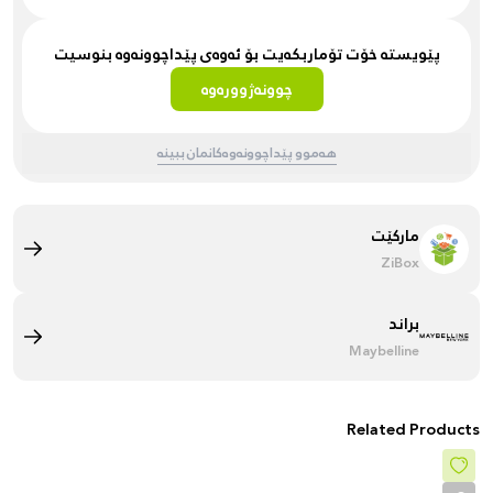
پێویستە خۆت تۆماربکەیت بۆ ئەوەی پێداچوونەوە بنوسیت
چوونەژوورەوە
هەموو پێداچوونەوەکانمان ببینە
مارکێت
ZiBox
براند
Maybelline
Related Products