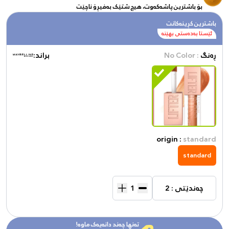
بۆ باشترین پاشەکەوت، هیچ شتێک بەفیڕۆ ناچێت
باشترین کڕینەکانت
ئێستا بەدەستی بهێنە
ڕەنگ
: No Color
براند:
origin :
standard
standard
چەندێتی : 2
تەنها چەند دانەیەک ماوە!