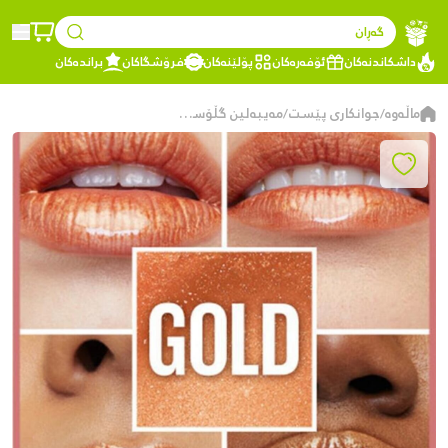
گەڕان
داشکاندنەکان
ئۆفەرەکان
پۆلێنەکان
فرۆشگاکان
براندەکان
ماڵەوە
جوانکاری پێست
مەیبەلین گڵۆسی لێو شێدارکەرەوە + 5.4 مل - 19ڕەنگی زێڕی
/
/