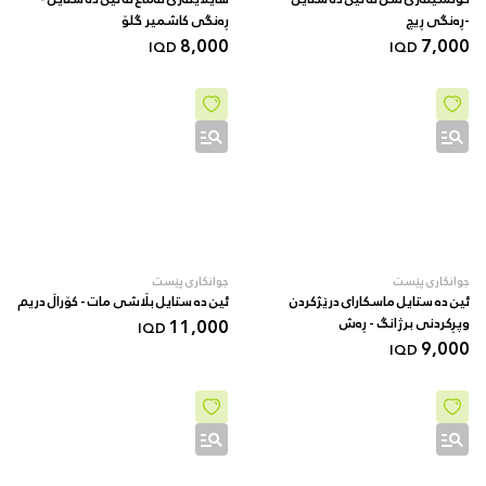
-ڕەنگی ڕیچ
ڕەنگی کاشمیر گلۆ
8,000
7,000
IQD
IQD
جوانکاری پێست
جوانکاری پێست
ئین دە ستایل ماسکارای درێژکردن
ئین دە ستایل بڵاشی مات - کۆراڵ دریم
وپڕکردنی برژانگ - ڕەش
11,000
IQD
9,000
IQD