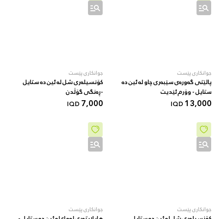
جوانکاری پێست
جوانکاری پێست
پالێتی گەورەی سێبەری چاو لە ئین دە
کۆنسیلەری شل لە ئین دە ستایل
ستایل - وۆرم ئێدیت
-ڕەنگی گۆڵدن
7,000
13,000
IQD
IQD
جوانکاری پێست
جوانکاری پێست
کۆنسیلەری شل لە ئین دە ستایل
هایلایتەری لەماع لە ئین دە ستایل -