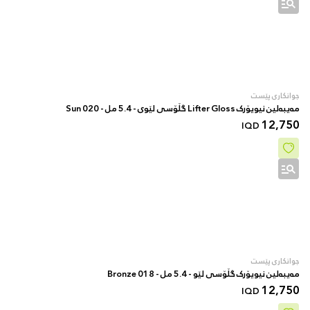
جوانکاری پێست
مەیبەلین نیویۆرک Lifter Gloss گڵۆسی لێوی - 5.4 مل - 020 Sun
12,750
IQD
جوانکاری پێست
مەیبەلین نیویۆرک گڵۆسی لێو - 5.4 مل - 018 Bronze
12,750
IQD