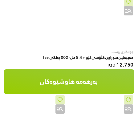
جوانکاری پێست
مەیبەلین سوڕاوی گڵۆسی لێو + 5.4 مل- 002 ڕەنگی Ice
12,750
IQD
بەرهەمە هاوشێوەکان