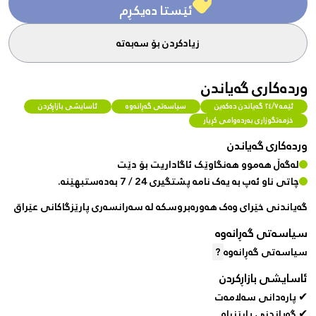
ئێستا دەیکڕم
زیادکردن بۆ سەبەتە
وردەکاری گەیاندن
ئێمە ٢٤/٧ گەیاندن دەکەین
سیاسەتی گەڕانەوە
ئاسایشی بازاڕکردن
خزمەتگوزاری بەردەوامی کڕیار
وردەکاری گەیاندن
لەگەڵ هەموو هەنگاوێک ئاگاداریت بۆ دێت
چاتی ناو ئەپ بە یەک نامە پشتگیری 24 / 7 بەدەستبهێنە.
گەیاندنی خێرای وەک هەورەبروسکە لە سەرانسەری پارێزگاکانی عێراق
سیاسەتی گەڕانەوە
سیاسەتی گەڕانەوە
?
ئاسایشی بازاڕکردن
✔ پارەدانی سەلامەت
✔ گەیاندنی پارێزراو